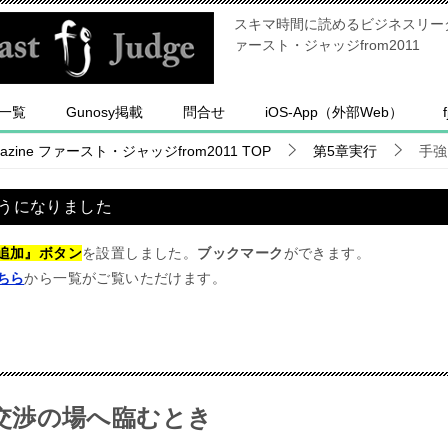
スキマ時間に読めるビジネスリーダー
ァースト・ジャッジfrom2011
一覧
Gunosy掲載
問合せ
iOS-App（外部Web）
ine ファースト・ジャッジfrom2011
TOP
第5章実行
手強
うになりました
追加』ボタン
を設置しました。
ブックマーク
ができます。
ちら
から一覧がご覧いただけます。
交渉の場へ臨むとき