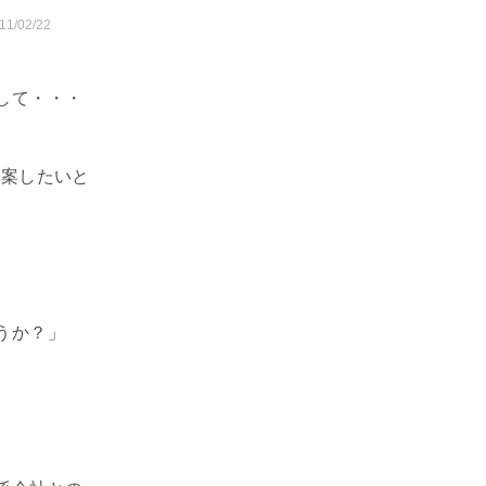
11/02/22
して・・・
提案したいと
うか？」
。