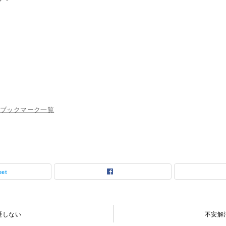
ブックマーク一覧
eet
憂しない
不安解