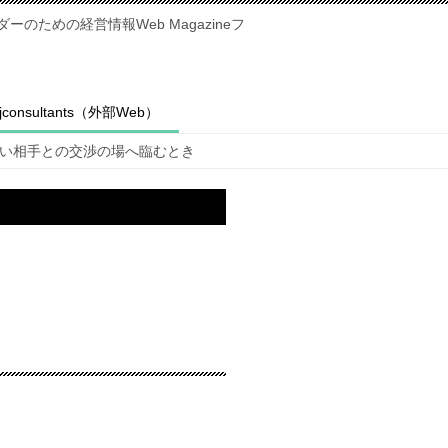
のための経営情報Web Magazineフ
fjconsultants（外部Web）
い相手との交渉の場へ臨むとき