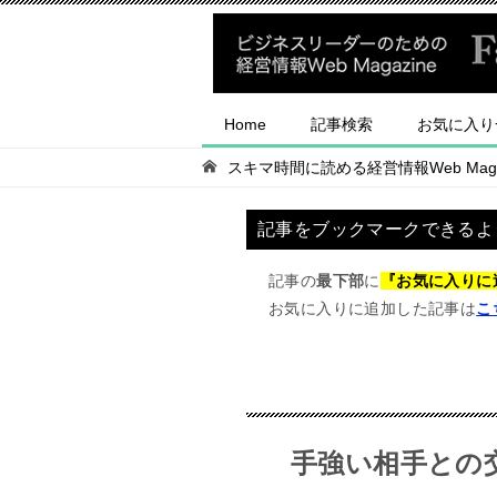
Home
記事検索
お気に入り
スキマ時間に読める経営情報Web Magaz
記事をブックマークできるよ
記事の
最下部
に
『お気に入りに
お気に入りに追加した記事は
こ
手強い相手との