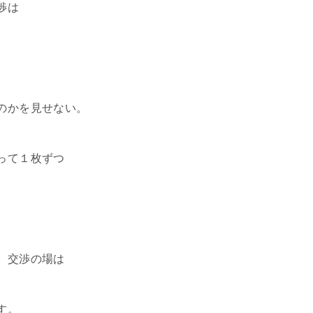
渉は
のかを見せない。
って１枚ずつ
、交渉の場は
す。