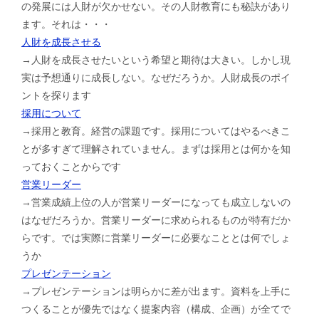
の発展には人財が欠かせない。その人財教育にも秘訣があり
ます。それは・・・
人財を成長させる
→人財を成長させたいという希望と期待は大きい。しかし現
実は予想通りに成長しない。なぜだろうか。人財成長のポイ
ントを探ります
採用について
→採用と教育。経営の課題です。採用についてはやるべきこ
とが多すぎて理解されていません。まずは採用とは何かを知
っておくことからです
営業リーダー
→営業成績上位の人が営業リーダーになっても成立しないの
はなぜだろうか。営業リーダーに求められるものが特有だか
らです。では実際に営業リーダーに必要なこととは何でしょ
うか
プレゼンテーション
→プレゼンテーションは明らかに差が出ます。資料を上手に
つくることが優先ではなく提案内容（構成、企画）が全てで