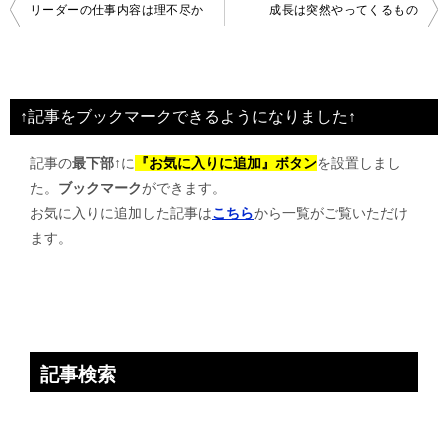
投
リーダーの仕事内容は理不尽か
成長は突然やってくるもの
稿
ナ
ビ
↑記事をブックマークできるようになりました↑
ゲ
記事の
最下部↑
に
『お気に入りに追加』ボタン
を設置しまし
ー
た。
ブックマーク
ができます。
シ
お気に入りに追加した記事は
こちら
から一覧がご覧いただけ
ョ
ます。
ン
記事検索