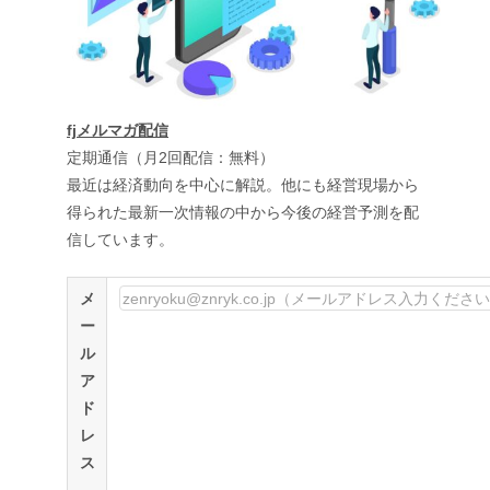
fjメルマガ配信
定期通信（月2回配信：無料）
最近は経済動向を中心に解説。他にも経営現場から
得られた最新一次情報の中から今後の経営予測を配
信しています。
メ
ー
ル
ア
ド
レ
ス