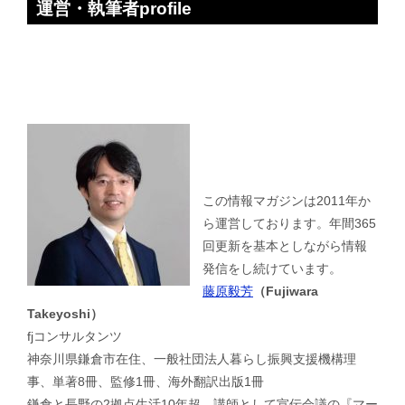
運営・執筆者profile
この情報マガジンは2011年か
ら運営しております。年間365
回更新を基本としながら情報
発信をし続けています。
藤原毅芳
（Fujiwara
Takeyoshi）
fjコンサルタンツ
神奈川県鎌倉市在住、一般社団法人暮らし振興支援機構理
事、単著8冊、監修1冊、海外翻訳出版1冊
鎌倉と長野の2拠点生活10年超。講師として宣伝会議の『マー