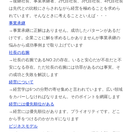
→後継社長、事業承継者、2代目社長、3代目社長、4代目社長
は先代との比較にさらされながら経営を極めることを求めら
れています。そんなときに考えることといえば・・・
事業承継
→事業承継に正解はありません。成功したパターンがあるだ
けです。企業ごとに解を求めるしかありませんが事業承継の
悩みから成功事例まで取り上げています
社長の右腕
→社長の右腕であるNO.2の存在。いると安心だが不在だと不
安になる存在。ただ社長の右腕には功罪があるのは事実。そ
の成功と失敗を解説します
経営について
→経営学は6つの分野の寄せ集めと言われています。広い領域
をカバーしなければなりません。そのポイントを網羅します
経営には優先順位がある
→経営には優先順位があります。プライオリティです。どこ
から手をつけるのかがカギになります
ビジネスモデル