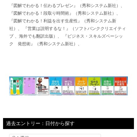
『図解でわかる！伝わるプレゼン』（秀和システム新社）、
『図解でわかる！段取り時間術』（秀和システム新社）、
『図解でわかる！利益を出す生産性』（秀和システム新
社）、 『営業は説明するな！』（ソフトバンククリエイティ
ブ 、海外でも翻訳出版）、 『ビジネス・スキルズベーシッ
ク 発想術』（秀和システム新社）、
過去エントリー：日付から探す