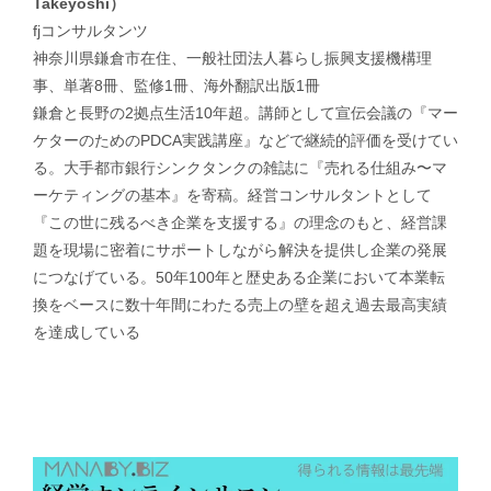
Takeyoshi）
fjコンサルタンツ
神奈川県鎌倉市在住、一般社団法人暮らし振興支援機構理
事、単著8冊、監修1冊、海外翻訳出版1冊
鎌倉と長野の2拠点生活10年超。講師として宣伝会議の『マー
ケターのためのPDCA実践講座』などで継続的評価を受けてい
る。大手都市銀行シンクタンクの雑誌に『売れる仕組み〜マ
ーケティングの基本』を寄稿。経営コンサルタントとして
『この世に残るべき企業を支援する』の理念のもと、経営課
題を現場に密着にサポートしながら解決を提供し企業の発展
につなげている。50年100年と歴史ある企業において本業転
換をベースに数十年間にわたる売上の壁を超え過去最高実績
を達成している