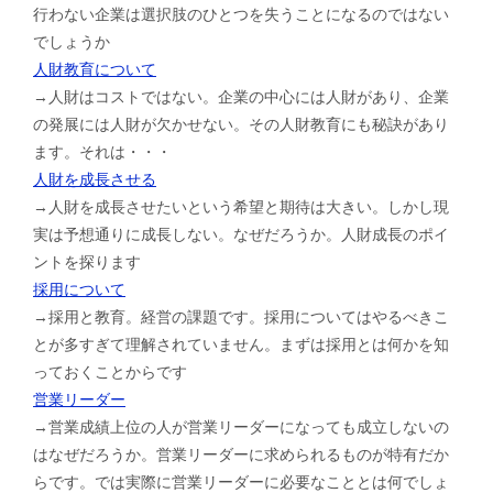
行わない企業は選択肢のひとつを失うことになるのではない
でしょうか
人財教育について
→人財はコストではない。企業の中心には人財があり、企業
の発展には人財が欠かせない。その人財教育にも秘訣があり
ます。それは・・・
人財を成長させる
→人財を成長させたいという希望と期待は大きい。しかし現
実は予想通りに成長しない。なぜだろうか。人財成長のポイ
ントを探ります
採用について
→採用と教育。経営の課題です。採用についてはやるべきこ
とが多すぎて理解されていません。まずは採用とは何かを知
っておくことからです
営業リーダー
→営業成績上位の人が営業リーダーになっても成立しないの
はなぜだろうか。営業リーダーに求められるものが特有だか
らです。では実際に営業リーダーに必要なこととは何でしょ