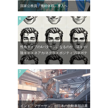
国家公務員「無給休暇」導入へ
性格タイプの4パターンになるのか（陽キャ/
陰キャ × ネアカ/ネクラ × ポジティブ/ネガテ
ィブ）
インド「マザーサン」が日本の自動車部品業