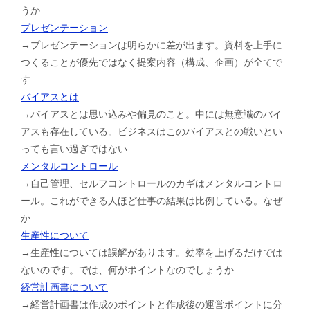
うか
プレゼンテーション
→プレゼンテーションは明らかに差が出ます。資料を上手に
つくることが優先ではなく提案内容（構成、企画）が全てで
す
バイアスとは
→バイアスとは思い込みや偏見のこと。中には無意識のバイ
アスも存在している。ビジネスはこのバイアスとの戦いとい
っても言い過ぎではない
メンタルコントロール
→自己管理、セルフコントロールのカギはメンタルコントロ
ール。これができる人ほど仕事の結果は比例している。なぜ
か
生産性について
→生産性については誤解があります。効率を上げるだけでは
ないのです。では、何がポイントなのでしょうか
経営計画書について
→経営計画書は作成のポイントと作成後の運営ポイントに分