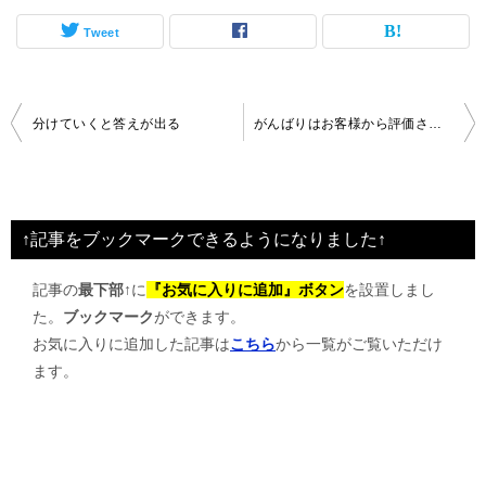
Tweet
投
分けていくと答えが出る
がんばりはお客様から評価される
稿
ナ
ビ
↑記事をブックマークできるようになりました↑
ゲ
記事の
最下部↑
に
『お気に入りに追加』ボタン
を設置しまし
ー
た。
ブックマーク
ができます。
シ
お気に入りに追加した記事は
こちら
から一覧がご覧いただけ
ョ
ます。
ン