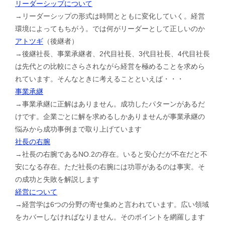
リーダーシップについて
→リーダーシップの形式は時間とともに変化していく。経営
環境によってもちがう。では何がリーダーとして正しいのか
アトツギ
（後継者）
→後継社長、事業承継者、2代目社長、3代目社長、4代目社長
は先代との比較にさらされながら経営を極めることを求めら
れています。そんなときに考えることといえば・・・
事業承継
→事業承継に正解はありません。成功したパターンがあるだ
けです。企業ごとに解を求めるしかありませんが事業承継の
悩みから成功事例まで取り上げています
社長の右腕
→社長の右腕であるNO.2の存在。いると安心だが不在だと不
安になる存在。ただ社長の右腕には功罪があるのは事実。そ
の成功と失敗を解説します
経営について
→経営学は6つの分野の寄せ集めと言われています。広い領域
をカバーしなければなりません。そのポイントを網羅します