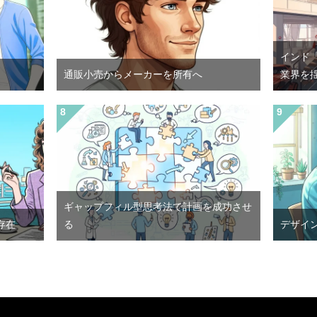
インド
通販小売からメーカーを所有へ
業界を
ギャップフィル型思考法で計画を成功させ
存在
る
デザイ