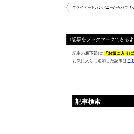
投
プライベートカンパニーからパブリ
稿
ナ
ビ
↑記事をブックマークできるよ
ゲ
ー
記事の
最下部↑
に
『お気に入りに
お気に入りに追加した記事は
こ
シ
ョ
ン
記事検索