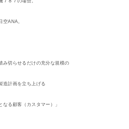
機７８７の場合。
日空ANA。
、
踏み切らせるだけの充分な規模の
製造計画を立ち上げる
となる顧客（カスタマー）」