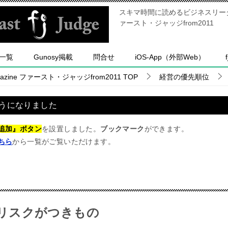
スキマ時間に読めるビジネスリーダー
ァースト・ジャッジfrom2011
一覧
Gunosy掲載
問合せ
iOS-App（外部Web）
ine ファースト・ジャッジfrom2011
TOP
経営の優先順位
うになりました
追加』ボタン
を設置しました。
ブックマーク
ができます。
ちら
から一覧がご覧いただけます。
リスクがつきもの