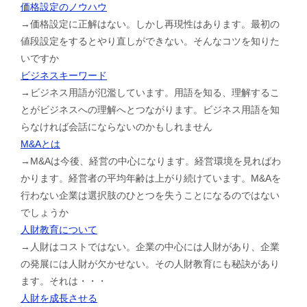
価格設定のノウハウ
→価格設定に正解はない。しかし再現性はあります。最初の
値段設定をするとやり直しができない。そんなコツを知りた
いですか
ビジネスキーワード
→ビジネス用語が氾濫しています。用語を知る、理解するこ
とがビジネスへの理解へとつながります。ビジネス用語を知
らなければ会話にならないのかもしれません
M&Aとは
→M&Aは今後、経営の中心になります。経営環境を見ればわ
かります。経営者の平均年齢は上がり続けています。M&Aを
行わない企業は選択肢のひとつを失うことになるのではない
でしょうか
人財教育について
→人財はコストではない。企業の中心には人財があり、企業
の発展には人財が欠かせない。その人財教育にも秘訣があり
ます。それは・・・
人財を成長させる