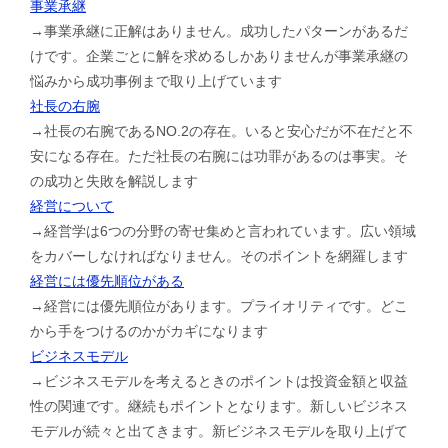
事業承継
→事業承継に正解はありません。成功したパターンがあるだ
けです。企業ごとに解を求めるしかありませんが事業承継の
悩みから成功事例まで取り上げています
社長の右腕
→社長の右腕であるNO.2の存在。いると安心だが不在だと不
安になる存在。ただ社長の右腕には功罪があるのは事実。そ
の成功と失敗を解説します
経営について
→経営学は6つの分野の寄せ集めと言われています。広い領域
をカバーしなければなりません。そのポイントを網羅します
経営には優先順位がある
→経営には優先順位があります。プライオリティです。どこ
から手をつけるのかがカギになります
ビジネスモデル
→ビジネスモデルを考えるときのポイントは投資金額と収益
性の関連です。継続もポイントとなります。新しいビジネス
モデルが続々と出てきます。新ビジネスモデルを取り上げて