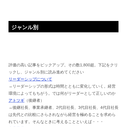
ジャンル別
評価の高い記事をピックアップ。その数1,800超。下記をクリ
ックし、ジャンル別に読み進めてください
リーダーシップについて
→リーダーシップの形式は時間とともに変化していく。経営
環境によってもちがう。では何がリーダーとして正しいのか
アトツギ
（後継者）
→後継社長、事業承継者、2代目社長、3代目社長、4代目社長
は先代との比較にさらされながら経営を極めることを求めら
れています。そんなときに考えることといえば・・・