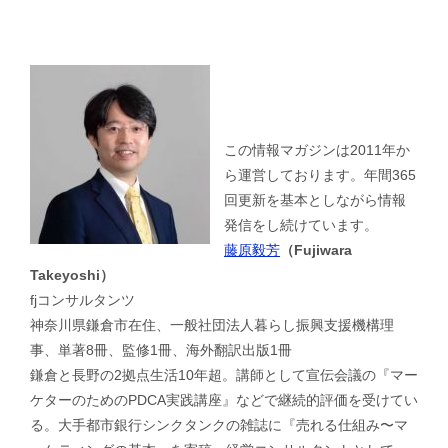
この情報マガジンは2011年か
ら運営しております。年間365
回更新を基本としながら情報
発信をし続けています。
藤原毅芳
（Fujiwara
Takeyoshi）
fjコンサルタンツ
神奈川県鎌倉市在住、一般社団法人暮らし振興支援機構理
事、単著8冊、監修1冊、海外翻訳出版1冊
鎌倉と長野の2拠点生活10年超。講師として宣伝会議の『マー
ケターのためのPDCA実践講座』などで継続的評価を受けてい
る。大手都市銀行シンクタンクの雑誌に『売れる仕組み〜マ