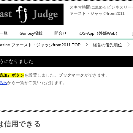
スキマ時間に読めるビジネスリーダー
ァースト・ジャッジfrom2011
一覧
Gunosy掲載
問合せ
iOS-App（外部Web）
ine ファースト・ジャッジfrom2011
TOP
経営の優先順位
うになりました
追加』ボタン
を設置しました。
ブックマーク
ができます。
ちら
から一覧がご覧いただけます。
は信用できる