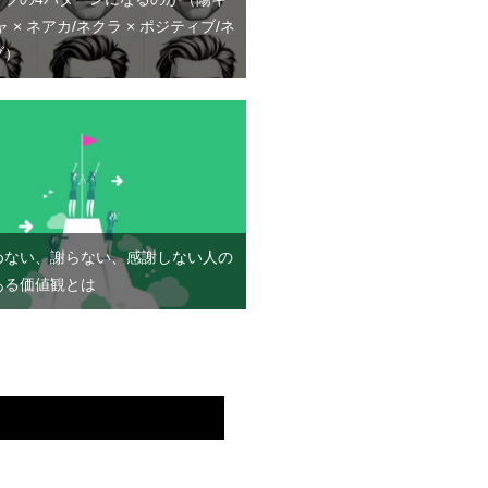
ャ × ネアカ/ネクラ × ポジティブ/ネ
ブ）
めない、謝らない、感謝しない人の
ある価値観とは