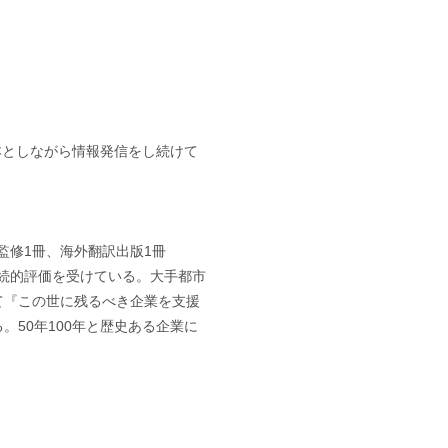
基本としながら情報発信をし続けて
監修1冊、海外翻訳出版1冊
継続的評価を受けている。大手都市
て『この世に残るべき企業を支援
50年100年と歴史ある企業に