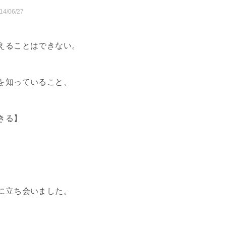
14/06/27
えることはできない。
を知っていること、
きる】
に立ち会いました。