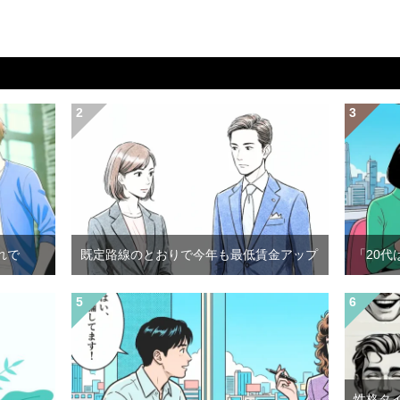
れで
既定路線のとおりで今年も最低賃金アップ
「20代
性格タ