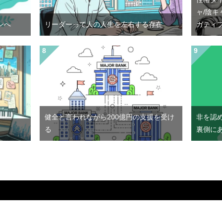
ャ/陰キ
ンへ
リーダーって人の人生を左右する存在
ガティ
健全と言われながら200億円の支援を受け
非を認
る
裏側に