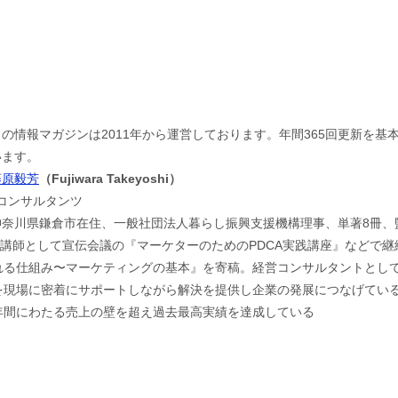
この情報マガジンは2011年から運営しております。年間365回更新を
います。
藤原毅芳
（Fujiwara Takeyoshi）
jコンサルタンツ
神奈川県鎌倉市在住、一般社団法人暮らし振興支援機構理事、単著8冊、
。講師として宣伝会議の『マーケターのためのPDCA実践講座』などで
れる仕組み〜マーケティングの基本』を寄稿。経営コンサルタントとし
現場に密着にサポートしながら解決を提供し企業の発展につなげている。
年間にわたる売上の壁を超え過去最高実績を達成している