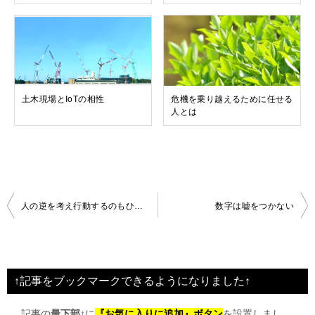
土木現場とIoTの相性
危機を乗り越えるために任せる
人とは
投
人の逆を考え行動するのもひとつの方法
数字は嘘をつかない
稿
ナ
ビ
↑記事をブックマークできるようになりました↑
ゲ
記事の
最下部↑
に
『お気に入りに追加』ボタン
を設置しまし