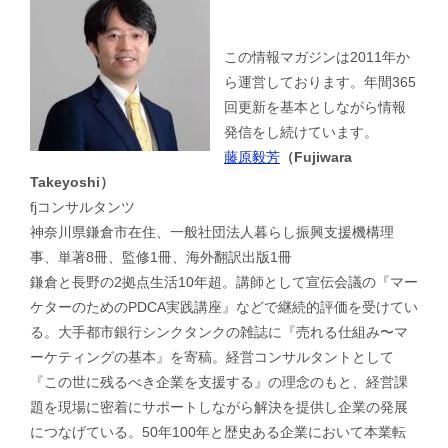
この情報マガジンは2011年か
ら運営しております。年間365
回更新を基本としながら情報
発信をし続けています。
藤原毅芳
（Fujiwara
Takeyoshi）
fjコンサルタンツ
神奈川県鎌倉市在住、一般社団法人暮らし振興支援機構理
事、単著8冊、監修1冊、海外翻訳出版1冊
鎌倉と長野の2拠点生活10年超。講師として宣伝会議の『マー
ケターのためのPDCA実践講座』などで継続的評価を受けてい
る。大手都市銀行シンクタンクの雑誌に『売れる仕組み〜マ
ーケティングの基本』を寄稿。経営コンサルタントとして
『この世に残るべき企業を支援する』の理念のもと、経営課
題を現場に密着にサポートしながら解決を提供し企業の発展
につなげている。50年100年と歴史ある企業において本業転