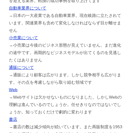
を迎える業界。転換の成功事例を取り上げてます
自動車業界について
→日本の一大産業である自動車業界。現在岐路に立たされて
います。関連業界も含めて変化しなければならず目が離せま
せん
小売業について
→小売業は今後のビジネス形態が見えていません。まだ進化
の途中です。画期的なビジネスモデルが出てくるのを見逃し
たくはありません
通販について
→通販により顧客は広がります。しかし競争相手も広がりま
す。その点を考慮しながら取り組む領域です
Web
→Webサイトは欠かせないものになりました。しかしWebの
理解は進んでいるのでしょうか。任せきりなのではないでし
ょうか。知っておくだけで劇的に変わります
書店
→書店の数は減少傾向が続いています。また再販制度を1953