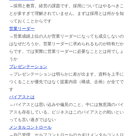
→採用と教育。経営の課題です。採用についてはやるべきこ
とが多すぎて理解されていません。まずは採用とは何かを知
っておくことからです
営業リーダー
→営業成績上位の人が営業リーダーになっても成立しないの
はなぜだろうか。営業リーダーに求められるものが特有だか
らです。では実際に営業リーダーに必要なこととは何でしょ
うか
プレゼンテーション
→プレゼンテーションは明らかに差が出ます。資料を上手に
つくることが優先ではなく提案内容（構成、企画）が全てで
す
バイアスとは
→バイアスとは思い込みや偏見のこと。中には無意識のバイ
アスも存在している。ビジネスはこのバイアスとの戦いとい
っても言い過ぎではない
メンタルコントロール
→自己管理、セルフコントロールのカギはメンタルコントロ