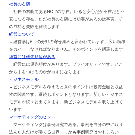
社長の右腕
→社長の右腕であるNO.2の存在。いると安心だが不在だと不
安になる存在。ただ社長の右腕には功罪があるのは事実。そ
の成功と失敗を解説します
経営について
→経営学は6つの分野の寄せ集めと言われています。広い領域
をカバーしなければなりません。そのポイントを網羅します
経営には優先順位がある
→経営には優先順位があります。プライオリティです。どこ
から手をつけるのかがカギになります
ビジネスモデル
→ビジネスモデルを考えるときのポイントは投資金額と収益
性の関連です。継続もポイントとなります。新しいビジネス
モデルが続々と出てきます。新ビジネスモデルを取り上げて
います
マーケティングのヒント
→マーケティングは事例研究である。事例を自分の中に取り
込んだ人だけが勝てる世界。しかも事例研究はおもしろい