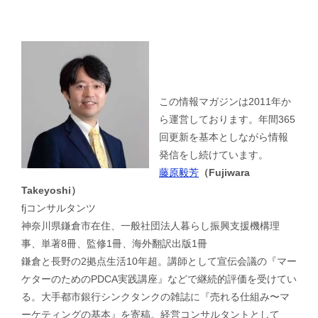
この情報マガジンは2011年か
ら運営しております。年間365
回更新を基本としながら情報
発信をし続けています。
藤原毅芳
（Fujiwara
Takeyoshi）
fjコンサルタンツ
神奈川県鎌倉市在住、一般社団法人暮らし振興支援機構理
事、単著8冊、監修1冊、海外翻訳出版1冊
鎌倉と長野の2拠点生活10年超。講師として宣伝会議の『マー
ケターのためのPDCA実践講座』などで継続的評価を受けてい
る。大手都市銀行シンクタンクの雑誌に『売れる仕組み〜マ
ーケティングの基本』を寄稿。経営コンサルタントとして