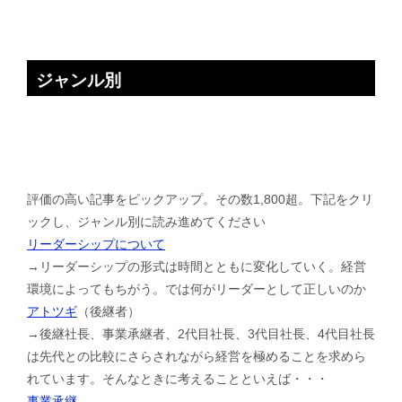
ジャンル別
評価の高い記事をピックアップ。その数1,800超。下記をクリ
ックし、ジャンル別に読み進めてください
リーダーシップについて
→リーダーシップの形式は時間とともに変化していく。経営
環境によってもちがう。では何がリーダーとして正しいのか
アトツギ
（後継者）
→後継社長、事業承継者、2代目社長、3代目社長、4代目社長
は先代との比較にさらされながら経営を極めることを求めら
れています。そんなときに考えることといえば・・・
事業承継