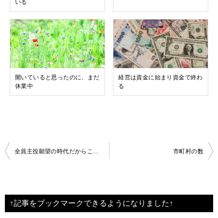
いる
開いていると思ったのに、まだ
経営は資金に始まり資金で終わ
休業中
る
投
全員主役願望の時代だからこそ、脇役、裏方を目指すほうがいい
市町村の数
稿
ナ
ビ
↑記事をブックマークできるようになりました↑
ゲ