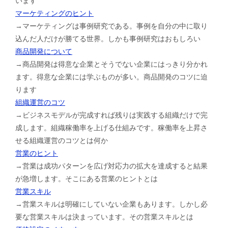
います
マーケティングのヒント
→マーケティングは事例研究である。事例を自分の中に取り
込んだ人だけが勝てる世界。しかも事例研究はおもしろい
商品開発について
→商品開発は得意な企業とそうでない企業にはっきり分かれ
ます。得意な企業には学ぶものが多い。商品開発のコツに迫
ります
組織運営のコツ
→ビジネスモデルが完成すれば残りは実践する組織だけで完
成します。組織稼働率を上げる仕組みです。稼働率を上昇さ
せる組織運営のコツとは何か
営業のヒント
→営業は成功パターンを広げ対応力の拡大を達成すると結果
が急増します。そこにある営業のヒントとは
営業スキル
→営業スキルは明確にしていない企業もあります。しかし必
要な営業スキルは決まっています。その営業スキルとは