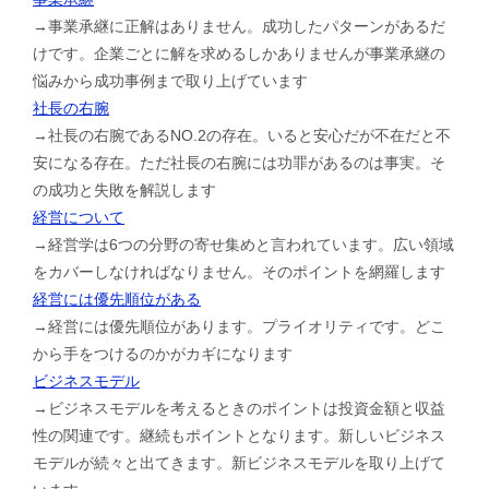
→事業承継に正解はありません。成功したパターンがあるだ
けです。企業ごとに解を求めるしかありませんが事業承継の
悩みから成功事例まで取り上げています
社長の右腕
→社長の右腕であるNO.2の存在。いると安心だが不在だと不
安になる存在。ただ社長の右腕には功罪があるのは事実。そ
の成功と失敗を解説します
経営について
→経営学は6つの分野の寄せ集めと言われています。広い領域
をカバーしなければなりません。そのポイントを網羅します
経営には優先順位がある
→経営には優先順位があります。プライオリティです。どこ
から手をつけるのかがカギになります
ビジネスモデル
→ビジネスモデルを考えるときのポイントは投資金額と収益
性の関連です。継続もポイントとなります。新しいビジネス
モデルが続々と出てきます。新ビジネスモデルを取り上げて