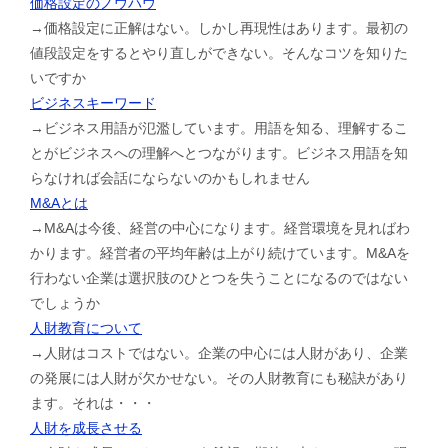
価格設定のノウハウ
→価格設定に正解はない。しかし再現性はあります。最初の
値段設定をするとやり直しができない。そんなコツを知りた
いですか
ビジネスキーワード
→ビジネス用語が氾濫しています。用語を知る、理解するこ
とがビジネスへの理解へとつながります。ビジネス用語を知
らなければ会話にならないのかもしれません
M&Aとは
→M&Aは今後、経営の中心になります。経営環境を見ればわ
かります。経営者の平均年齢は上がり続けています。M&Aを
行わない企業は選択肢のひとつを失うことになるのではない
でしょうか
人財教育について
→人財はコストではない。企業の中心には人財があり、企業
の発展には人財が欠かせない。その人財教育にも秘訣があり
ます。それは・・・
人財を成長させる