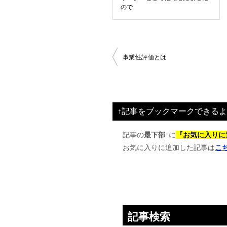
ので
投
事業性評価とは
稿
ナ
ビ
↑記事をブックマークできるよ
ゲ
ー
記事の
最下部↑
に
『お気に入りに
お気に入りに追加した記事は
こ
シ
ョ
ン
記事検索