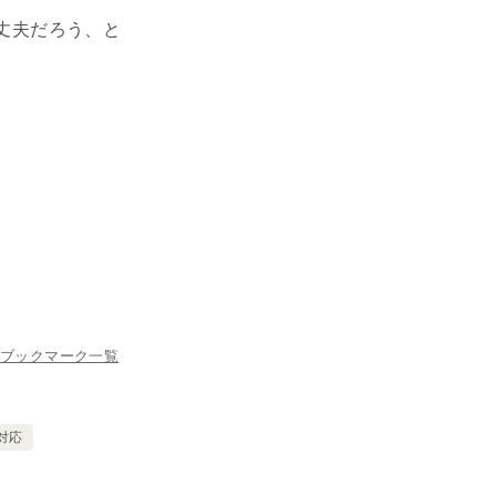
丈夫だろう、と
ブックマーク一覧
対応