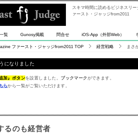
スキマ時間に読めるビジネスリーダー
ァースト・ジャッジfrom2011
一覧
Gunosy掲載
問合せ
iOS-App（外部Web）
ine ファースト・ジャッジfrom2011
TOP
経営戦略
まさ
うになりました
追加』ボタン
を設置しました。
ブックマーク
ができます。
ちら
から一覧がご覧いただけます。
するのも経営者