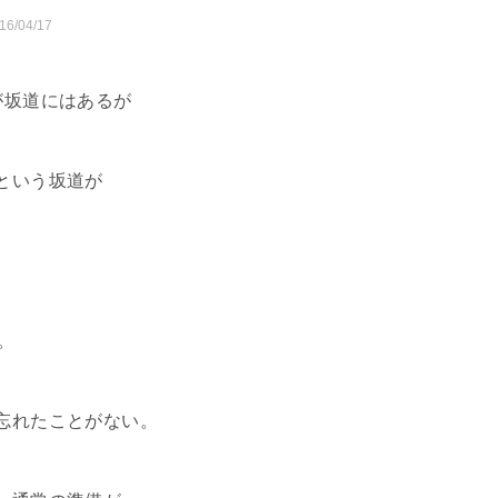
16/04/17
が坂道にはあるが
という坂道が
。
。
忘れたことがない。