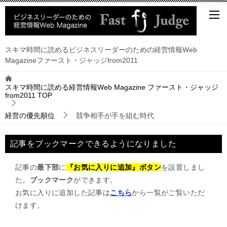
スキマ時間に読めるビジネスリーダーのための経営情報Web
Magazineファースト・ジャッジfrom2011
スキマ時間に読める経営情報Web Magazine ファースト・ジャッジ
from2011
TOP
経営の優先順位
競争相手が手を組む時代
記事をブックマークできるようになりました
記事の
最下部
に
『お気に入りに追加』ボタン
を設置しまし
た。
ブックマーク
ができます。
お気に入りに追加した記事は
こちら
から一覧がご覧いただ
けます。