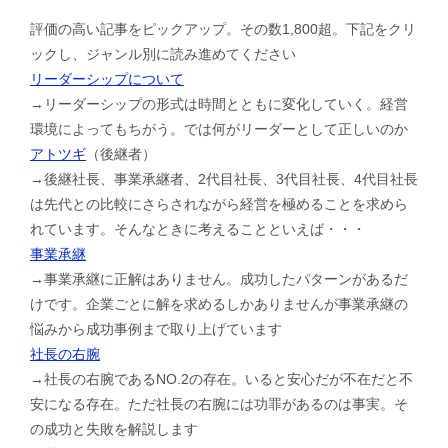
評価の高い記事をピックアップ。その数1,800超。下記をクリ
ックし、ジャンル別に読み進めてください
リーダーシップについて
→リーダーシップの形式は時間とともに変化していく。経営
環境によってもちがう。では何がリーダーとして正しいのか
アトツギ
（後継者）
→後継社長、事業承継者、2代目社長、3代目社長、4代目社長
は先代との比較にさらされながら経営を極めることを求めら
れています。そんなときに考えることといえば・・・
事業承継
→事業承継に正解はありません。成功したパターンがあるだ
けです。企業ごとに解を求めるしかありませんが事業承継の
悩みから成功事例まで取り上げています
社長の右腕
→社長の右腕であるNO.2の存在。いると安心だが不在だと不
安になる存在。ただ社長の右腕には功罪があるのは事実。そ
の成功と失敗を解説します