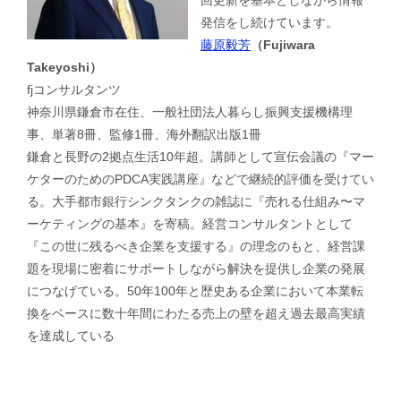
回更新を基本としながら情報
発信をし続けています。
藤原毅芳
（Fujiwara
Takeyoshi）
fjコンサルタンツ
神奈川県鎌倉市在住、一般社団法人暮らし振興支援機構理
事、単著8冊、監修1冊、海外翻訳出版1冊
鎌倉と長野の2拠点生活10年超。講師として宣伝会議の『マー
ケターのためのPDCA実践講座』などで継続的評価を受けてい
る。大手都市銀行シンクタンクの雑誌に『売れる仕組み〜マ
ーケティングの基本』を寄稿。経営コンサルタントとして
『この世に残るべき企業を支援する』の理念のもと、経営課
題を現場に密着にサポートしながら解決を提供し企業の発展
につなげている。50年100年と歴史ある企業において本業転
換をベースに数十年間にわたる売上の壁を超え過去最高実績
を達成している