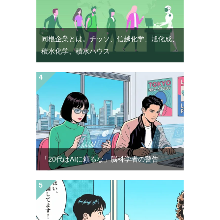
同根企業とは。チッソ、信越化学、旭化成、
積水化学、積水ハウス
「20代はAIに頼るな」脳科学者の警告