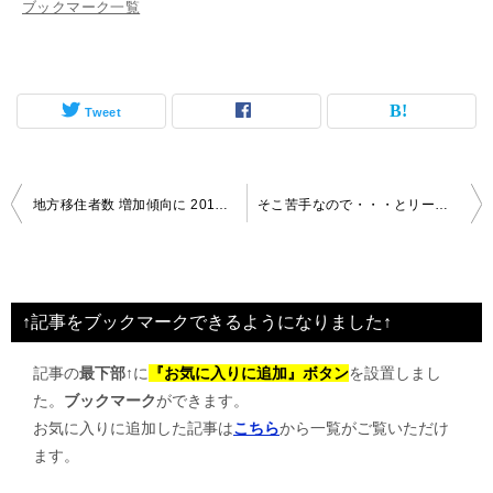
ブックマーク一覧
Tweet
投
地方移住者数 増加傾向に 2014年
そこ苦手なので・・・とリーダーが
稿
ナ
ビ
↑記事をブックマークできるようになりました↑
ゲ
記事の
最下部↑
に
『お気に入りに追加』ボタン
を設置しまし
ー
た。
ブックマーク
ができます。
シ
お気に入りに追加した記事は
こちら
から一覧がご覧いただけ
ョ
ます。
ン