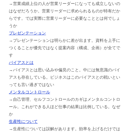
→営業成績上位の人が営業リーダーになっても成立しないの
はなぜだろうか。営業リーダーに求められるものが特有だか
らです。では実際に営業リーダーに必要なこととは何でしょ
うか
プレゼンテーション
→プレゼンテーションは明らかに差が出ます。資料を上手に
つくることが優先ではなく提案内容（構成、企画）が全てで
す
バイアスとは
→バイアスとは思い込みや偏見のこと。中には無意識のバイ
アスも存在している。ビジネスはこのバイアスとの戦いとい
っても言い過ぎではない
メンタルコントロール
→自己管理、セルフコントロールのカギはメンタルコントロ
ール。これができる人ほど仕事の結果は比例している。なぜ
か
生産性について
→生産性については誤解があります。効率を上げるだけでは