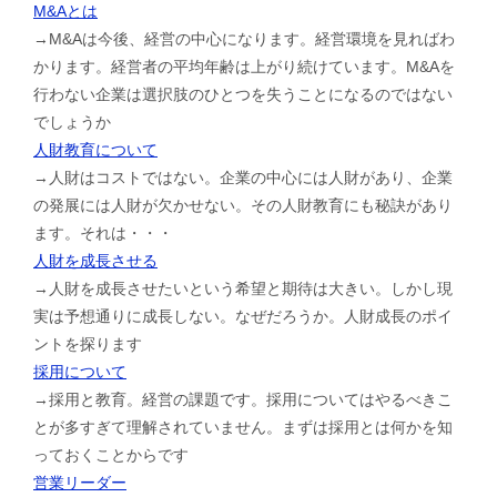
M&Aとは
→M&Aは今後、経営の中心になります。経営環境を見ればわ
かります。経営者の平均年齢は上がり続けています。M&Aを
行わない企業は選択肢のひとつを失うことになるのではない
でしょうか
人財教育について
→人財はコストではない。企業の中心には人財があり、企業
の発展には人財が欠かせない。その人財教育にも秘訣があり
ます。それは・・・
人財を成長させる
→人財を成長させたいという希望と期待は大きい。しかし現
実は予想通りに成長しない。なぜだろうか。人財成長のポイ
ントを探ります
採用について
→採用と教育。経営の課題です。採用についてはやるべきこ
とが多すぎて理解されていません。まずは採用とは何かを知
っておくことからです
営業リーダー