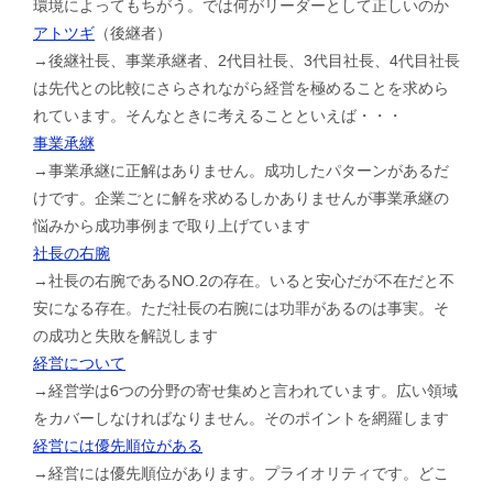
環境によってもちがう。では何がリーダーとして正しいのか
アトツギ
（後継者）
→後継社長、事業承継者、2代目社長、3代目社長、4代目社長
は先代との比較にさらされながら経営を極めることを求めら
れています。そんなときに考えることといえば・・・
事業承継
→事業承継に正解はありません。成功したパターンがあるだ
けです。企業ごとに解を求めるしかありませんが事業承継の
悩みから成功事例まで取り上げています
社長の右腕
→社長の右腕であるNO.2の存在。いると安心だが不在だと不
安になる存在。ただ社長の右腕には功罪があるのは事実。そ
の成功と失敗を解説します
経営について
→経営学は6つの分野の寄せ集めと言われています。広い領域
をカバーしなければなりません。そのポイントを網羅します
経営には優先順位がある
→経営には優先順位があります。プライオリティです。どこ