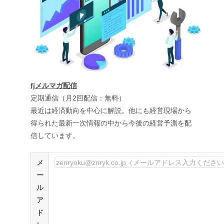
fjメルマガ配信
定期通信（月2回配信：無料）
最近は経済動向を中心に解説。他にも経営現場から
得られた最新一次情報の中から今後の経営予測を配
信しています。
メ
ー
ル
ア
ド