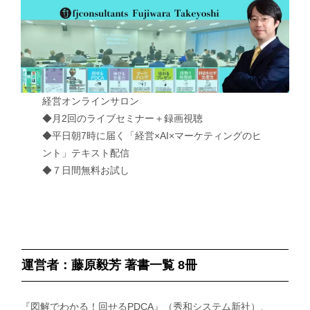
経営オンラインサロン
◆月2回のライブセミナー＋録画視聴
◆平日朝7時に届く「経営×AI×マーケティングのヒ
ント」テキスト配信
◆７日間無料お試し
運営者：藤原毅芳 著書一覧 8冊
『図解でわかる！回せるPDCA』（秀和システム新社）、