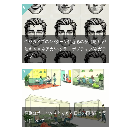
性格タイプの4パターンになるのか（陽キャ/
陰キャ × ネアカ/ネクラ × ポジティブ/ネガテ
ィブ）
原則は禁止だが例外がある日銀の国債引き受
けについて