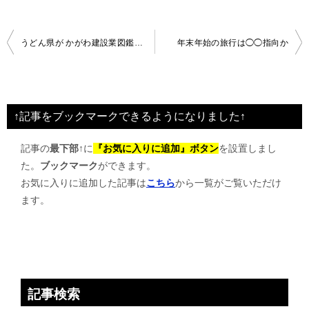
投
うどん県が かがわ建設業図鑑を中学生に配布
年末年始の旅行は◯◯指向か
稿
ナ
ビ
↑記事をブックマークできるようになりました↑
ゲ
記事の
最下部↑
に
『お気に入りに追加』ボタン
を設置しまし
ー
た。
ブックマーク
ができます。
シ
お気に入りに追加した記事は
こちら
から一覧がご覧いただけ
ョ
ます。
ン
記事検索