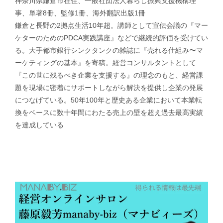
神奈川県鎌倉市在住、一般社団法人暮らし振興支援機構理
事、単著8冊、監修1冊、海外翻訳出版1冊
鎌倉と長野の2拠点生活10年超。講師として宣伝会議の『マー
ケターのためのPDCA実践講座』などで継続的評価を受けてい
る。大手都市銀行シンクタンクの雑誌に『売れる仕組み〜マ
ーケティングの基本』を寄稿。経営コンサルタントとして
『この世に残るべき企業を支援する』の理念のもと、経営課
題を現場に密着にサポートしながら解決を提供し企業の発展
につなげている。50年100年と歴史ある企業において本業転
換をベースに数十年間にわたる売上の壁を超え過去最高実績
を達成している