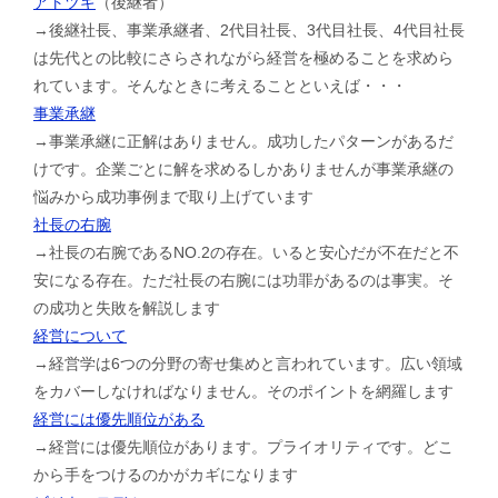
アトツギ
（後継者）
→後継社長、事業承継者、2代目社長、3代目社長、4代目社長
は先代との比較にさらされながら経営を極めることを求めら
れています。そんなときに考えることといえば・・・
事業承継
→事業承継に正解はありません。成功したパターンがあるだ
けです。企業ごとに解を求めるしかありませんが事業承継の
悩みから成功事例まで取り上げています
社長の右腕
→社長の右腕であるNO.2の存在。いると安心だが不在だと不
安になる存在。ただ社長の右腕には功罪があるのは事実。そ
の成功と失敗を解説します
経営について
→経営学は6つの分野の寄せ集めと言われています。広い領域
をカバーしなければなりません。そのポイントを網羅します
経営には優先順位がある
→経営には優先順位があります。プライオリティです。どこ
から手をつけるのかがカギになります