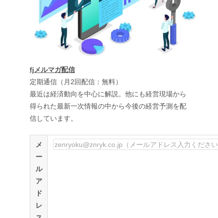
fjメルマガ配信
定期通信（月2回配信：無料）
最近は経済動向を中心に解説。他にも経営現場から
得られた最新一次情報の中から今後の経営予測を配
信しています。
メ
ー
ル
ア
ド
レ
ス