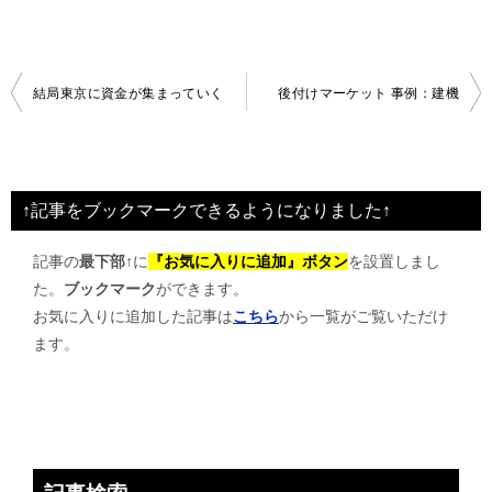
投
結局東京に資金が集まっていく
後付けマーケット 事例：建機
稿
ナ
ビ
↑記事をブックマークできるようになりました↑
ゲ
記事の
最下部↑
に
『お気に入りに追加』ボタン
を設置しまし
ー
た。
ブックマーク
ができます。
シ
お気に入りに追加した記事は
こちら
から一覧がご覧いただけ
ョ
ます。
ン