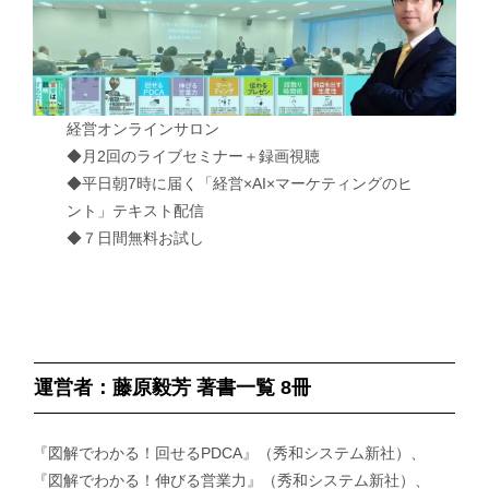
経営オンラインサロン
◆月2回のライブセミナー＋録画視聴
◆平日朝7時に届く「経営×AI×マーケティングのヒ
ント」テキスト配信
◆７日間無料お試し
運営者：藤原毅芳 著書一覧 8冊
『図解でわかる！回せるPDCA』（秀和システム新社）、
『図解でわかる！伸びる営業力』（秀和システム新社）、