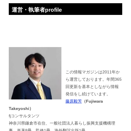
運営・執筆者profile
この情報マガジンは2011年か
ら運営しております。年間365
回更新を基本としながら情報
発信をし続けています。
藤原毅芳
（Fujiwara
Takeyoshi）
fjコンサルタンツ
神奈川県鎌倉市在住、一般社団法人暮らし振興支援機構理
事、単著8冊、監修1冊、海外翻訳出版1冊