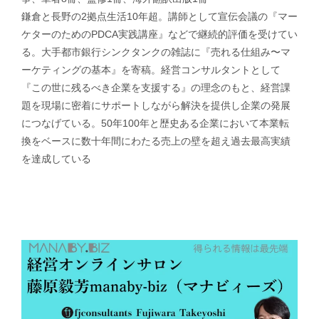
鎌倉と長野の2拠点生活10年超。講師として宣伝会議の『マー
ケターのためのPDCA実践講座』などで継続的評価を受けてい
る。大手都市銀行シンクタンクの雑誌に『売れる仕組み〜マ
ーケティングの基本』を寄稿。経営コンサルタントとして
『この世に残るべき企業を支援する』の理念のもと、経営課
題を現場に密着にサポートしながら解決を提供し企業の発展
につなげている。50年100年と歴史ある企業において本業転
換をベースに数十年間にわたる売上の壁を超え過去最高実績
を達成している