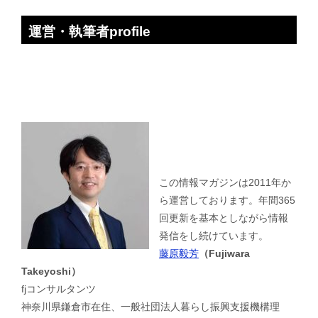
運営・執筆者profile
この情報マガジンは2011年か
ら運営しております。年間365
回更新を基本としながら情報
発信をし続けています。
藤原毅芳
（Fujiwara
Takeyoshi）
fjコンサルタンツ
神奈川県鎌倉市在住、一般社団法人暮らし振興支援機構理