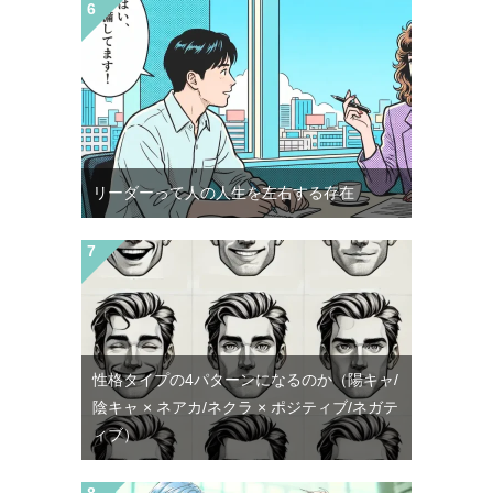
リーダーって人の人生を左右する存在
性格タイプの4パターンになるのか（陽キャ/
陰キャ × ネアカ/ネクラ × ポジティブ/ネガテ
ィブ）