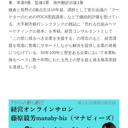
事、単著8冊、監修1冊、海外翻訳出版1冊
鎌倉と長野の2拠点生活10年超。講師として宣伝会議の『マー
ケターのためのPDCA実践講座』などで継続的評価を受けてい
る。大手都市銀行シンクタンクの雑誌に『売れる仕組み〜マ
ーケティングの基本』を寄稿。経営コンサルタントとして
『この世に残るべき企業を支援する』の理念のもと、経営課
題を現場に密着にサポートしながら解決を提供し企業の発展
につなげている。50年100年と歴史ある企業において本業転
換をベースに数十年間にわたる売上の壁を超え過去最高実績
を達成している