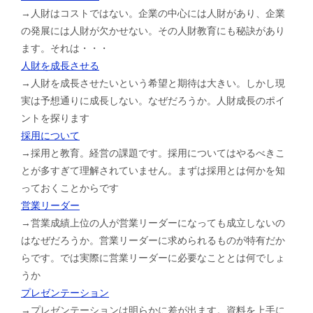
→人財はコストではない。企業の中心には人財があり、企業
の発展には人財が欠かせない。その人財教育にも秘訣があり
ます。それは・・・
人財を成長させる
→人財を成長させたいという希望と期待は大きい。しかし現
実は予想通りに成長しない。なぜだろうか。人財成長のポイ
ントを探ります
採用について
→採用と教育。経営の課題です。採用についてはやるべきこ
とが多すぎて理解されていません。まずは採用とは何かを知
っておくことからです
営業リーダー
→営業成績上位の人が営業リーダーになっても成立しないの
はなぜだろうか。営業リーダーに求められるものが特有だか
らです。では実際に営業リーダーに必要なこととは何でしょ
うか
プレゼンテーション
→プレゼンテーションは明らかに差が出ます。資料を上手に