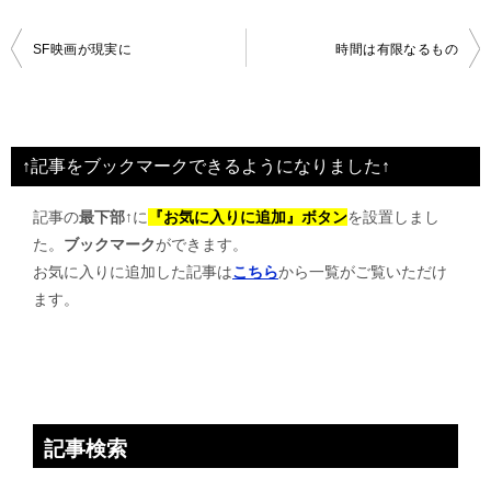
投
SF映画が現実に
時間は有限なるもの
稿
ナ
ビ
↑記事をブックマークできるようになりました↑
ゲ
記事の
最下部↑
に
『お気に入りに追加』ボタン
を設置しまし
ー
た。
ブックマーク
ができます。
シ
お気に入りに追加した記事は
こちら
から一覧がご覧いただけ
ョ
ます。
ン
記事検索