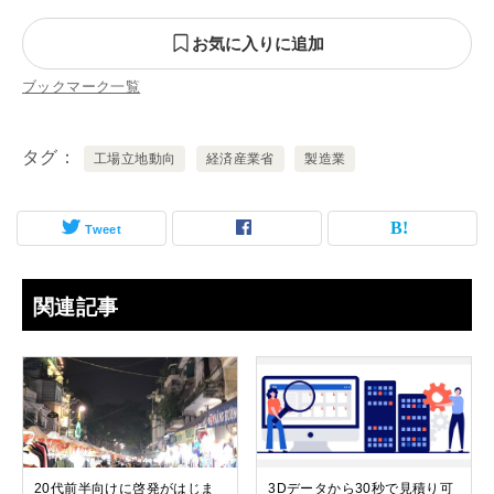
お気に入りに追加
ブックマーク一覧
タグ
工場立地動向
経済産業省
製造業
Tweet
関連記事
20代前半向けに啓発がはじま
3Dデータから30秒で見積り可