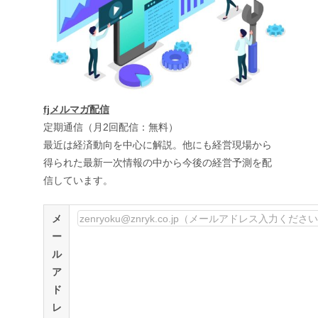
fjメルマガ配信
定期通信（月2回配信：無料）
最近は経済動向を中心に解説。他にも経営現場から
得られた最新一次情報の中から今後の経営予測を配
信しています。
メ
ー
ル
ア
ド
レ