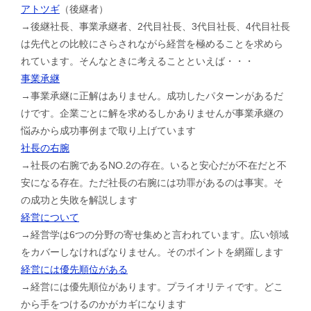
アトツギ
（後継者）
→後継社長、事業承継者、2代目社長、3代目社長、4代目社長
は先代との比較にさらされながら経営を極めることを求めら
れています。そんなときに考えることといえば・・・
事業承継
→事業承継に正解はありません。成功したパターンがあるだ
けです。企業ごとに解を求めるしかありませんが事業承継の
悩みから成功事例まで取り上げています
社長の右腕
→社長の右腕であるNO.2の存在。いると安心だが不在だと不
安になる存在。ただ社長の右腕には功罪があるのは事実。そ
の成功と失敗を解説します
経営について
→経営学は6つの分野の寄せ集めと言われています。広い領域
をカバーしなければなりません。そのポイントを網羅します
経営には優先順位がある
→経営には優先順位があります。プライオリティです。どこ
から手をつけるのかがカギになります