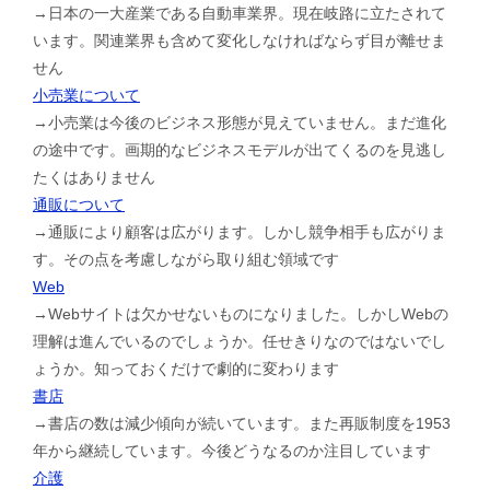
→日本の一大産業である自動車業界。現在岐路に立たされて
います。関連業界も含めて変化しなければならず目が離せま
せん
小売業について
→小売業は今後のビジネス形態が見えていません。まだ進化
の途中です。画期的なビジネスモデルが出てくるのを見逃し
たくはありません
通販について
→通販により顧客は広がります。しかし競争相手も広がりま
す。その点を考慮しながら取り組む領域です
Web
→Webサイトは欠かせないものになりました。しかしWebの
理解は進んでいるのでしょうか。任せきりなのではないでし
ょうか。知っておくだけで劇的に変わります
書店
→書店の数は減少傾向が続いています。また再販制度を1953
年から継続しています。今後どうなるのか注目しています
介護