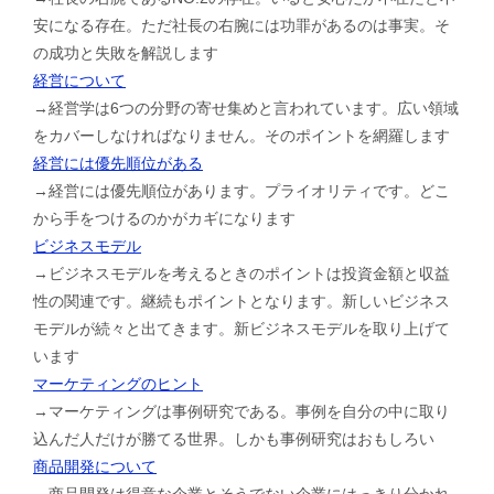
安になる存在。ただ社長の右腕には功罪があるのは事実。そ
の成功と失敗を解説します
経営について
→経営学は6つの分野の寄せ集めと言われています。広い領域
をカバーしなければなりません。そのポイントを網羅します
経営には優先順位がある
→経営には優先順位があります。プライオリティです。どこ
から手をつけるのかがカギになります
ビジネスモデル
→ビジネスモデルを考えるときのポイントは投資金額と収益
性の関連です。継続もポイントとなります。新しいビジネス
モデルが続々と出てきます。新ビジネスモデルを取り上げて
います
マーケティングのヒント
→マーケティングは事例研究である。事例を自分の中に取り
込んだ人だけが勝てる世界。しかも事例研究はおもしろい
商品開発について
→商品開発は得意な企業とそうでない企業にはっきり分かれ