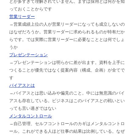
とが多すぎて理解されていません。まずは採用とは何かを知
っておくことからです
営業リーダー
→営業成績上位の人が営業リーダーになっても成立しないの
はなぜだろうか。営業リーダーに求められるものが特有だか
らです。では実際に営業リーダーに必要なこととは何でしょ
うか
プレゼンテーション
→プレゼンテーションは明らかに差が出ます。資料を上手に
つくることが優先ではなく提案内容（構成、企画）が全てで
す
バイアスとは
→バイアスとは思い込みや偏見のこと。中には無意識のバイ
アスも存在している。ビジネスはこのバイアスとの戦いとい
っても言い過ぎではない
メンタルコントロール
→自己管理、セルフコントロールのカギはメンタルコントロ
ール。これができる人ほど仕事の結果は比例している。なぜ