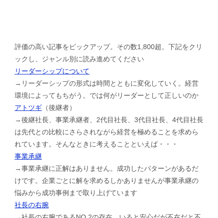
評価の高い記事をピックアップ。その数1,800超。下記をクリ
ックし、ジャンル別に読み進めてください
リーダーシップについて
→リーダーシップの形式は時間とともに変化していく。経営
環境によってもちがう。では何がリーダーとして正しいのか
アトツギ
（後継者）
→後継社長、事業承継者、2代目社長、3代目社長、4代目社長
は先代との比較にさらされながら経営を極めることを求めら
れています。そんなときに考えることといえば・・・
事業承継
→事業承継に正解はありません。成功したパターンがあるだ
けです。企業ごとに解を求めるしかありませんが事業承継の
悩みから成功事例まで取り上げています
社長の右腕
→社長の右腕であるNO.2の存在。いると安心だが不在だと不