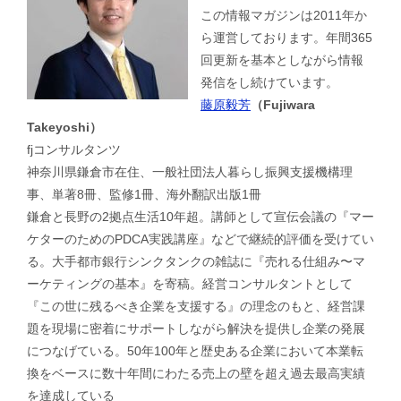
この情報マガジンは2011年か
ら運営しております。年間365
回更新を基本としながら情報
発信をし続けています。
藤原毅芳
（Fujiwara
Takeyoshi）
fjコンサルタンツ
神奈川県鎌倉市在住、一般社団法人暮らし振興支援機構理
事、単著8冊、監修1冊、海外翻訳出版1冊
鎌倉と長野の2拠点生活10年超。講師として宣伝会議の『マー
ケターのためのPDCA実践講座』などで継続的評価を受けてい
る。大手都市銀行シンクタンクの雑誌に『売れる仕組み〜マ
ーケティングの基本』を寄稿。経営コンサルタントとして
『この世に残るべき企業を支援する』の理念のもと、経営課
題を現場に密着にサポートしながら解決を提供し企業の発展
につなげている。50年100年と歴史ある企業において本業転
換をベースに数十年間にわたる売上の壁を超え過去最高実績
を達成している