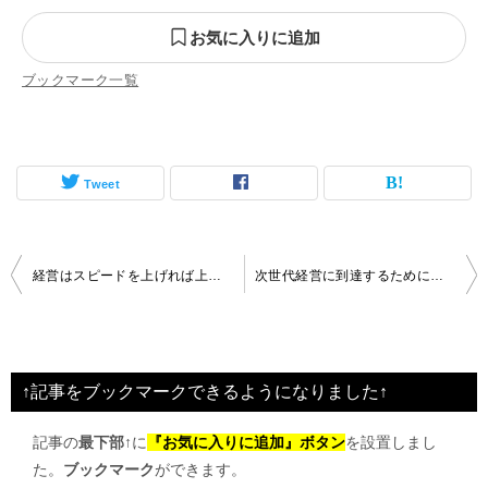
お気に入りに追加
ブックマーク一覧
Tweet
投
経営はスピードを上げれば上げるほど安定する
次世代経営に到達するために試されるのは経営者の寛容な感覚
稿
ナ
ビ
↑記事をブックマークできるようになりました↑
ゲ
記事の
最下部↑
に
『お気に入りに追加』ボタン
を設置しまし
ー
た。
ブックマーク
ができます。
シ