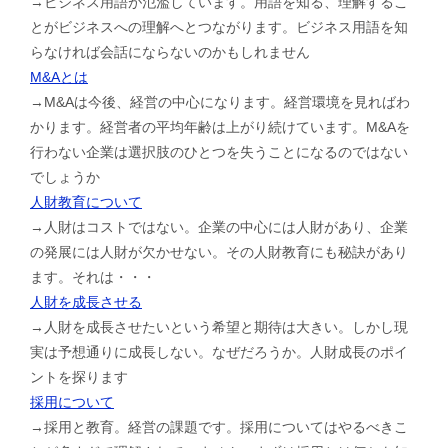
→ビジネス用語が氾濫しています。用語を知る、理解するこ
とがビジネスへの理解へとつながります。ビジネス用語を知
らなければ会話にならないのかもしれません
M&Aとは
→M&Aは今後、経営の中心になります。経営環境を見ればわ
かります。経営者の平均年齢は上がり続けています。M&Aを
行わない企業は選択肢のひとつを失うことになるのではない
でしょうか
人財教育について
→人財はコストではない。企業の中心には人財があり、企業
の発展には人財が欠かせない。その人財教育にも秘訣があり
ます。それは・・・
人財を成長させる
→人財を成長させたいという希望と期待は大きい。しかし現
実は予想通りに成長しない。なぜだろうか。人財成長のポイ
ントを探ります
採用について
→採用と教育。経営の課題です。採用についてはやるべきこ