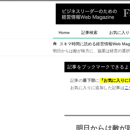
Home
記事検索
お気に入り
スキマ時間に読める経営情報Web Magaz
明日からは敵が味方に、協業は経営の選択
記事をブックマークできるよ
記事の
最下部
に
『お気に入りに
お気に入りに追加した記事は
こ
明日からは敵が