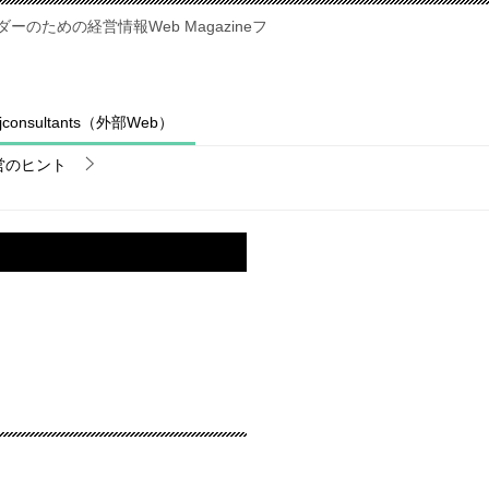
のための経営情報Web Magazineフ
fjconsultants（外部Web）
営のヒント