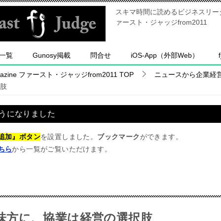
スキマ時間に読めるビジネスリーダー
ァースト・ジャッジfrom2011
一覧
Gunosy掲載
問合せ
iOS-App（外部Web）
ine ファースト・ジャッジfrom2011
TOP
ニュースから企業経
肢
うになりました
追加』ボタン
を設置しました。
ブックマーク
ができます。
ちら
から一覧がご覧いただけます。
味方に、協業は経営の選択肢