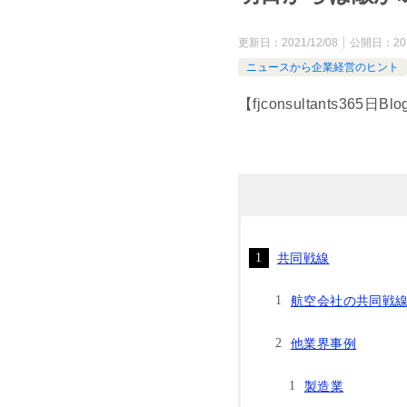
更新日：
2021/12/08
公開日：
20
ニュースから企業経営のヒント
【fjconsultants3
共同戦線
航空会社の共同戦
他業界事例
製造業