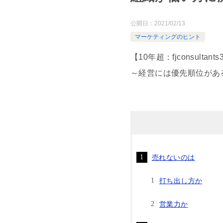
公開日：
2021/02/13
マーケティングのヒント
【10年超：fjconsultant
～経営には優先順位があ
売れないのは
打ち出し方か
営業力か