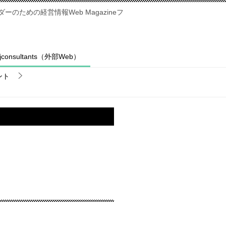
のための経営情報Web Magazineフ
fjconsultants（外部Web）
ント