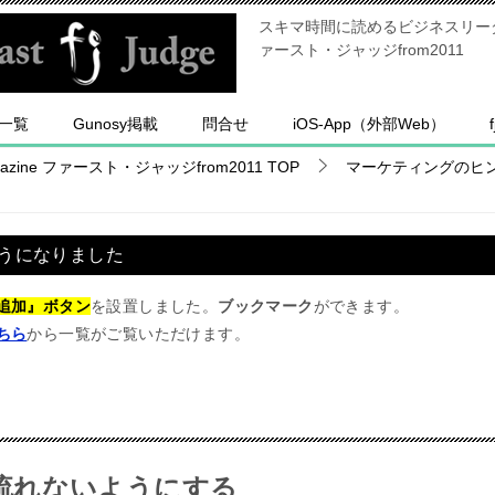
スキマ時間に読めるビジネスリーダー
ァースト・ジャッジfrom2011
一覧
Gunosy掲載
問合せ
iOS-App（外部Web）
ine ファースト・ジャッジfrom2011
TOP
マーケティングのヒ
うになりました
追加』ボタン
を設置しました。
ブックマーク
ができます。
ちら
から一覧がご覧いただけます。
流れないようにする