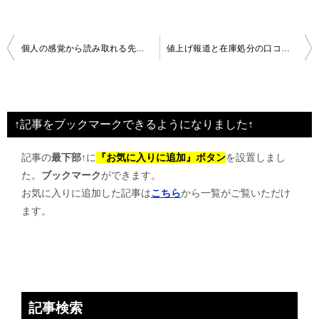
投
個人の感覚から読み取れる先行き
値上げ報道と在庫処分の口コミ 2021年
稿
ナ
ビ
↑記事をブックマークできるようになりました↑
ゲ
記事の
最下部↑
に
『お気に入りに追加』ボタン
を設置しまし
ー
た。
ブックマーク
ができます。
シ
お気に入りに追加した記事は
こちら
から一覧がご覧いただけ
ョ
ます。
ン
記事検索