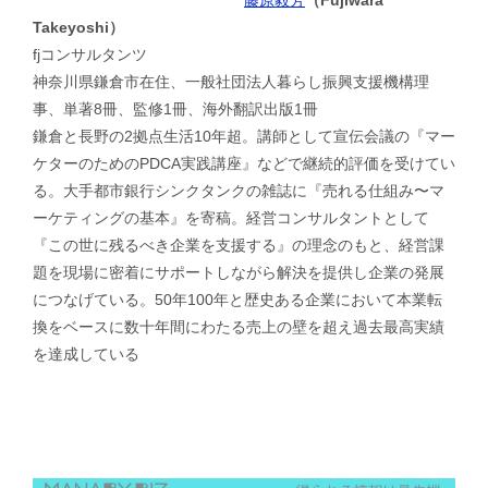
藤原毅芳
（Fujiwara
Takeyoshi）
fjコンサルタンツ
神奈川県鎌倉市在住、一般社団法人暮らし振興支援機構理
事、単著8冊、監修1冊、海外翻訳出版1冊
鎌倉と長野の2拠点生活10年超。講師として宣伝会議の『マー
ケターのためのPDCA実践講座』などで継続的評価を受けてい
る。大手都市銀行シンクタンクの雑誌に『売れる仕組み〜マ
ーケティングの基本』を寄稿。経営コンサルタントとして
『この世に残るべき企業を支援する』の理念のもと、経営課
題を現場に密着にサポートしながら解決を提供し企業の発展
につなげている。50年100年と歴史ある企業において本業転
換をベースに数十年間にわたる売上の壁を超え過去最高実績
を達成している