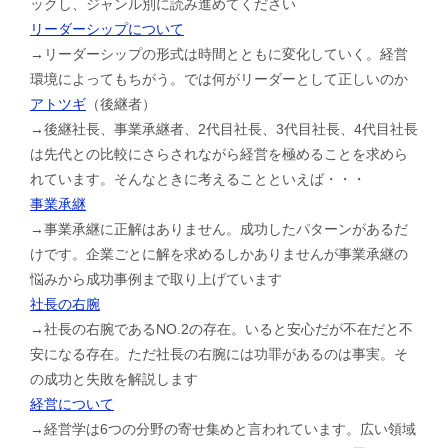
ックし、ジャンル別に読み進めてください
リーダーシップについて
→リーダーシップの形式は時間とともに変化していく。経営
環境によってもちがう。では何がリーダーとして正しいのか
アトツギ
（後継者）
→後継社長、事業承継者、2代目社長、3代目社長、4代目社長
は先代との比較にさらされながら経営を極めることを求めら
れています。そんなときに考えることといえば・・・
事業承継
→事業承継に正解はありません。成功したパターンがあるだ
けです。企業ごとに解を求めるしかありませんが事業承継の
悩みから成功事例まで取り上げています
社長の右腕
→社長の右腕であるNO.2の存在。いると安心だが不在だと不
安になる存在。ただ社長の右腕には功罪があるのは事実。そ
の成功と失敗を解説します
経営について
→経営学は6つの分野の寄せ集めと言われています。広い領域