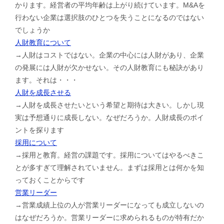
かります。経営者の平均年齢は上がり続けています。M&Aを
行わない企業は選択肢のひとつを失うことになるのではない
でしょうか
人財教育について
→人財はコストではない。企業の中心には人財があり、企業
の発展には人財が欠かせない。その人財教育にも秘訣があり
ます。それは・・・
人財を成長させる
→人財を成長させたいという希望と期待は大きい。しかし現
実は予想通りに成長しない。なぜだろうか。人財成長のポイ
ントを探ります
採用について
→採用と教育。経営の課題です。採用についてはやるべきこ
とが多すぎて理解されていません。まずは採用とは何かを知
っておくことからです
営業リーダー
→営業成績上位の人が営業リーダーになっても成立しないの
はなぜだろうか。営業リーダーに求められるものが特有だか