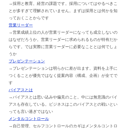
→採用と教育。経営の課題です。採用についてはやるべきこ
とが多すぎて理解されていません。まずは採用とは何かを知
っておくことからです
営業リーダー
→営業成績上位の人が営業リーダーになっても成立しないの
はなぜだろうか。営業リーダーに求められるものが特有だか
らです。では実際に営業リーダーに必要なこととは何でしょ
うか
プレゼンテーション
→プレゼンテーションは明らかに差が出ます。資料を上手に
つくることが優先ではなく提案内容（構成、企画）が全てで
す
バイアスとは
→バイアスとは思い込みや偏見のこと。中には無意識のバイ
アスも存在している。ビジネスはこのバイアスとの戦いとい
っても言い過ぎではない
メンタルコントロール
→自己管理、セルフコントロールのカギはメンタルコントロ