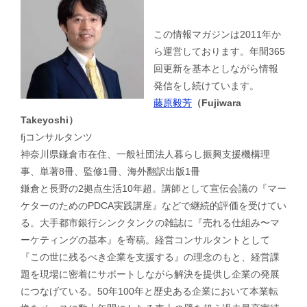
この情報マガジンは2011年か
ら運営しております。年間365
回更新を基本としながら情報
発信をし続けています。
藤原毅芳
（Fujiwara
Takeyoshi）
fjコンサルタンツ
神奈川県鎌倉市在住、一般社団法人暮らし振興支援機構理
事、単著8冊、監修1冊、海外翻訳出版1冊
鎌倉と長野の2拠点生活10年超。講師として宣伝会議の『マー
ケターのためのPDCA実践講座』などで継続的評価を受けてい
る。大手都市銀行シンクタンクの雑誌に『売れる仕組み〜マ
ーケティングの基本』を寄稿。経営コンサルタントとして
『この世に残るべき企業を支援する』の理念のもと、経営課
題を現場に密着にサポートしながら解決を提供し企業の発展
につなげている。50年100年と歴史ある企業において本業転