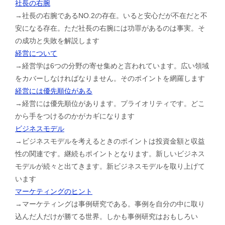
社長の右腕
→社長の右腕であるNO.2の存在。いると安心だが不在だと不
安になる存在。ただ社長の右腕には功罪があるのは事実。そ
の成功と失敗を解説します
経営について
→経営学は6つの分野の寄せ集めと言われています。広い領域
をカバーしなければなりません。そのポイントを網羅します
経営には優先順位がある
→経営には優先順位があります。プライオリティです。どこ
から手をつけるのかがカギになります
ビジネスモデル
→ビジネスモデルを考えるときのポイントは投資金額と収益
性の関連です。継続もポイントとなります。新しいビジネス
モデルが続々と出てきます。新ビジネスモデルを取り上げて
います
マーケティングのヒント
→マーケティングは事例研究である。事例を自分の中に取り
込んだ人だけが勝てる世界。しかも事例研究はおもしろい