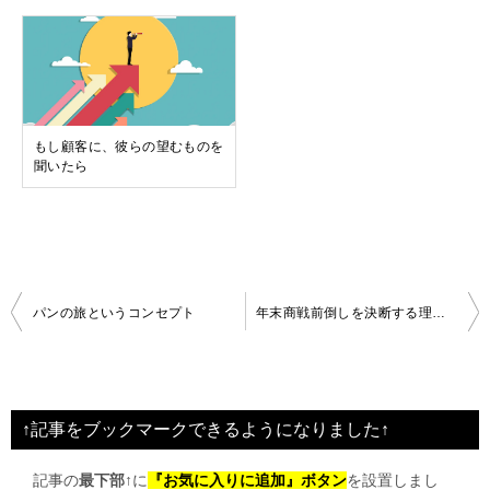
もし顧客に、彼らの望むものを
聞いたら
投
パンの旅というコンセプト
年末商戦前倒しを決断する理由とは
稿
ナ
ビ
↑記事をブックマークできるようになりました↑
ゲ
記事の
最下部↑
に
『お気に入りに追加』ボタン
を設置しまし
ー