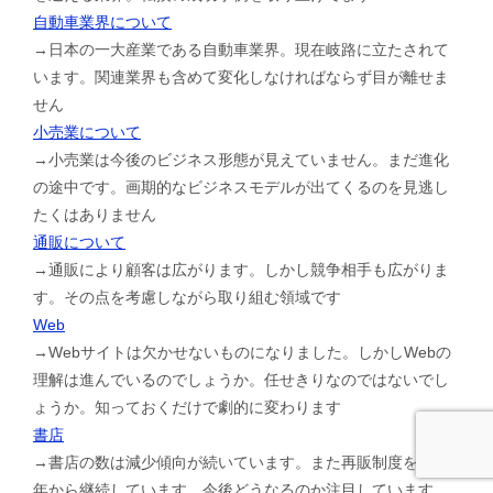
自動車業界について
→日本の一大産業である自動車業界。現在岐路に立たされて
います。関連業界も含めて変化しなければならず目が離せま
せん
小売業について
→小売業は今後のビジネス形態が見えていません。まだ進化
の途中です。画期的なビジネスモデルが出てくるのを見逃し
たくはありません
通販について
→通販により顧客は広がります。しかし競争相手も広がりま
す。その点を考慮しながら取り組む領域です
Web
→Webサイトは欠かせないものになりました。しかしWebの
理解は進んでいるのでしょうか。任せきりなのではないでし
ょうか。知っておくだけで劇的に変わります
書店
→書店の数は減少傾向が続いています。また再販制度を1953
年から継続しています。今後どうなるのか注目しています