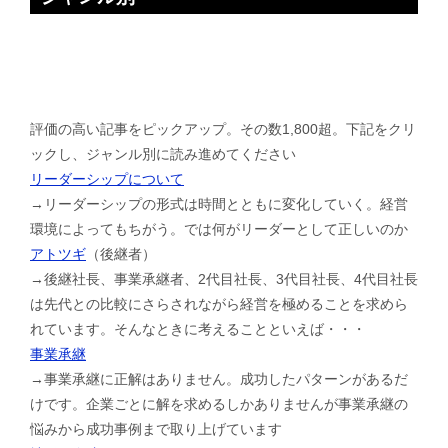
評価の高い記事をピックアップ。その数1,800超。下記をクリ
ックし、ジャンル別に読み進めてください
リーダーシップについて
→リーダーシップの形式は時間とともに変化していく。経営
環境によってもちがう。では何がリーダーとして正しいのか
アトツギ
（後継者）
→後継社長、事業承継者、2代目社長、3代目社長、4代目社長
は先代との比較にさらされながら経営を極めることを求めら
れています。そんなときに考えることといえば・・・
事業承継
→事業承継に正解はありません。成功したパターンがあるだ
けです。企業ごとに解を求めるしかありませんが事業承継の
悩みから成功事例まで取り上げています