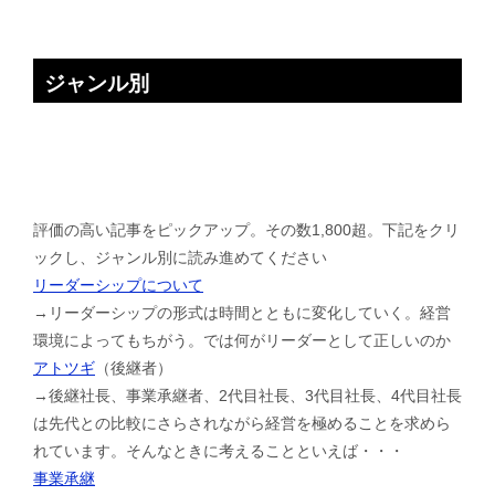
ジャンル別
評価の高い記事をピックアップ。その数1,800超。下記をクリ
ックし、ジャンル別に読み進めてください
リーダーシップについて
→リーダーシップの形式は時間とともに変化していく。経営
環境によってもちがう。では何がリーダーとして正しいのか
アトツギ
（後継者）
→後継社長、事業承継者、2代目社長、3代目社長、4代目社長
は先代との比較にさらされながら経営を極めることを求めら
れています。そんなときに考えることといえば・・・
事業承継