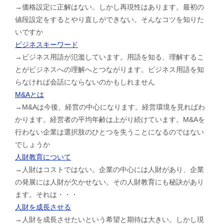
→価格設定に正解はない。しかし再現性はあります。最初の
値段設定をするとやり直しができない。そんなコツを知りた
いですか
ビジネスキーワード
→ビジネス用語が氾濫しています。用語を知る、理解するこ
とがビジネスへの理解へとつながります。ビジネス用語を知
らなければ会話にならないのかもしれません
M&Aとは
→M&Aは今後、経営の中心になります。経営環境を見ればわ
かります。経営者の平均年齢は上がり続けています。M&Aを
行わない企業は選択肢のひとつを失うことになるのではない
でしょうか
人財教育について
→人財はコストではない。企業の中心には人財があり、企業
の発展には人財が欠かせない。その人財教育にも秘訣があり
ます。それは・・・
人財を成長させる
→人財を成長させたいという希望と期待は大きい。しかし現