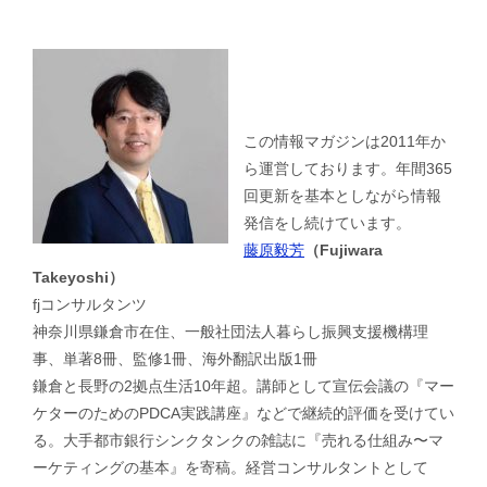
この情報マガジンは2011年か
ら運営しております。年間365
回更新を基本としながら情報
発信をし続けています。
藤原毅芳
（Fujiwara
Takeyoshi）
fjコンサルタンツ
神奈川県鎌倉市在住、一般社団法人暮らし振興支援機構理
事、単著8冊、監修1冊、海外翻訳出版1冊
鎌倉と長野の2拠点生活10年超。講師として宣伝会議の『マー
ケターのためのPDCA実践講座』などで継続的評価を受けてい
る。大手都市銀行シンクタンクの雑誌に『売れる仕組み〜マ
ーケティングの基本』を寄稿。経営コンサルタントとして