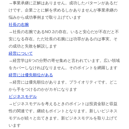
→事業承継に正解はありません。成功したパターンがあるだ
けです。企業ごとに解を求めるしかありませんが事業承継の
悩みから成功事例まで取り上げています
社長の右腕
→社長の右腕であるNO.2の存在。いると安心だが不在だと不
安になる存在。ただ社長の右腕には功罪があるのは事実。そ
の成功と失敗を解説します
経営について
→経営学は6つの分野の寄せ集めと言われています。広い領域
をカバーしなければなりません。そのポイントを網羅します
経営には優先順位がある
→経営には優先順位があります。プライオリティです。どこ
から手をつけるのかがカギになります
ビジネスモデル
→ビジネスモデルを考えるときのポイントは投資金額と収益
性の関連です。継続もポイントとなります。新しいビジネス
モデルが続々と出てきます。新ビジネスモデルを取り上げて
います