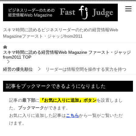
スキマ時間に読めるビジネスリーダーのための経営情報Web
Magazineファースト・ジャッジfrom2011
スキマ時間に読める経営情報Web Magazine ファースト・ジャッジ
from2011
TOP
経営の優先順位
リーダーは情報空間を操作する実力を持つ
記事をブックマークできるようになりました
記事の
最下部
に
『お気に入りに追加』ボタン
を設置しまし
た。
ブックマーク
ができます。
お気に入りに追加した記事は
こちら
から一覧がご覧いただ
けます。