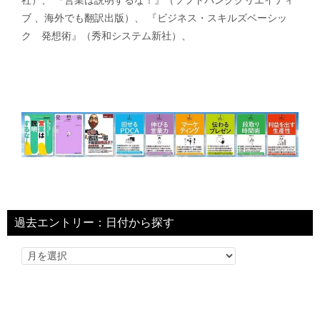
社）、 『営業は説明するな！』（ソフトバンククリエイティ
ブ 、海外でも翻訳出版）、 『ビジネス・スキルズベーシッ
ク 発想術』（秀和システム新社）、
過去エントリー：日付から探す