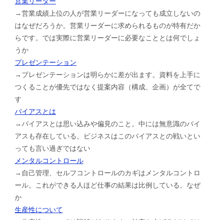
営業リーダー
→営業成績上位の人が営業リーダーになっても成立しないの
はなぜだろうか。営業リーダーに求められるものが特有だか
らです。では実際に営業リーダーに必要なこととは何でしょ
うか
プレゼンテーション
→プレゼンテーションは明らかに差が出ます。資料を上手に
つくることが優先ではなく提案内容（構成、企画）が全てで
す
バイアスとは
→バイアスとは思い込みや偏見のこと。中には無意識のバイ
アスも存在している。ビジネスはこのバイアスとの戦いとい
っても言い過ぎではない
メンタルコントロール
→自己管理、セルフコントロールのカギはメンタルコントロ
ール。これができる人ほど仕事の結果は比例している。なぜ
か
生産性について