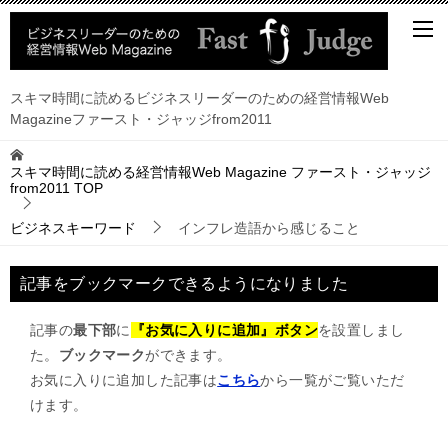
スキマ時間に読めるビジネスリーダーのための経営情報Web
Magazineファースト・ジャッジfrom2011
スキマ時間に読める経営情報Web Magazine ファースト・ジャッジ
from2011
TOP
ビジネスキーワード
インフレ造語から感じること
記事をブックマークできるようになりました
記事の
最下部
に
『お気に入りに追加』ボタン
を設置しまし
た。
ブックマーク
ができます。
お気に入りに追加した記事は
こちら
から一覧がご覧いただ
けます。