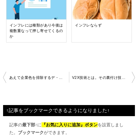
インフレには種類があり今後は
インフレならず
複数重なって押し寄せてくるの
か
投
あえて企業色を排除するデ・ブランディングの意味とは
V2X技術とは。その裏付け技術とは。
稿
ナ
ビ
↑記事をブックマークできるようになりました↑
ゲ
記事の
最下部↑
に
『お気に入りに追加』ボタン
を設置しまし
ー
た。
ブックマーク
ができます。
シ