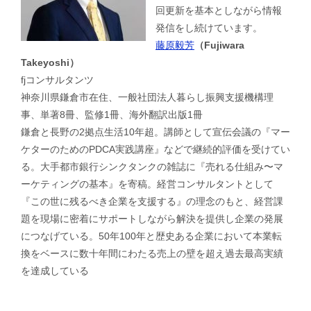
回更新を基本としながら情報
発信をし続けています。
藤原毅芳
（Fujiwara
Takeyoshi）
fjコンサルタンツ
神奈川県鎌倉市在住、一般社団法人暮らし振興支援機構理
事、単著8冊、監修1冊、海外翻訳出版1冊
鎌倉と長野の2拠点生活10年超。講師として宣伝会議の『マー
ケターのためのPDCA実践講座』などで継続的評価を受けてい
る。大手都市銀行シンクタンクの雑誌に『売れる仕組み〜マ
ーケティングの基本』を寄稿。経営コンサルタントとして
『この世に残るべき企業を支援する』の理念のもと、経営課
題を現場に密着にサポートしながら解決を提供し企業の発展
につなげている。50年100年と歴史ある企業において本業転
換をベースに数十年間にわたる売上の壁を超え過去最高実績
を達成している