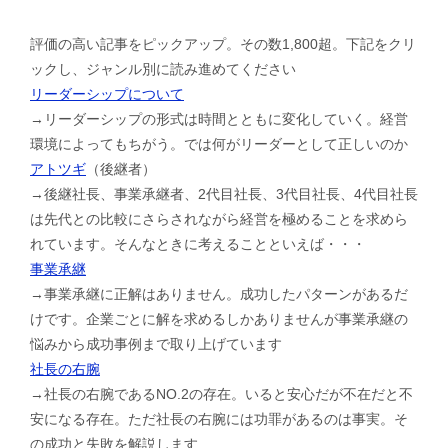
評価の高い記事をピックアップ。その数1,800超。下記をクリ
ックし、ジャンル別に読み進めてください
リーダーシップについて
→リーダーシップの形式は時間とともに変化していく。経営
環境によってもちがう。では何がリーダーとして正しいのか
アトツギ
（後継者）
→後継社長、事業承継者、2代目社長、3代目社長、4代目社長
は先代との比較にさらされながら経営を極めることを求めら
れています。そんなときに考えることといえば・・・
事業承継
→事業承継に正解はありません。成功したパターンがあるだ
けです。企業ごとに解を求めるしかありませんが事業承継の
悩みから成功事例まで取り上げています
社長の右腕
→社長の右腕であるNO.2の存在。いると安心だが不在だと不
安になる存在。ただ社長の右腕には功罪があるのは事実。そ
の成功と失敗を解説します