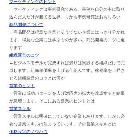
マーケティングのヒント
→マーケティングは事例研究である。事例を自分の中に取り
込んだ人だけが勝てる世界。しかも事例研究はおもしろい
商品開発について
→商品開発は得意な企業とそうでない企業にはっきり分かれ
ます。得意な企業には学ぶものが多い。商品開発のコツに迫
ります
組織運営のコツ
→ビジネスモデルが完成すれば残りは実践する組織だけで完
成します。組織稼働率を上げる仕組みです。稼働率を上昇さ
せる組織運営のコツとは何か
営業のヒント
→営業は成功パターンを広げ対応力の拡大を達成すると結果
が急増します。そこにある営業のヒントとは
営業スキル
→営業スキルは明確にしていない企業もあります。しかし必
要な営業スキルは決まっています。その営業スキルとは
価格設定のノウハウ