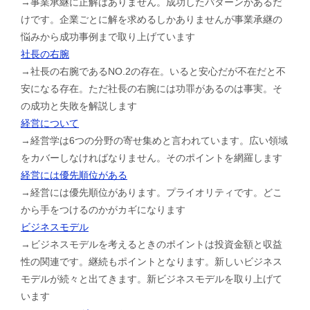
→事業承継に正解はありません。成功したパターンがあるだ
けです。企業ごとに解を求めるしかありませんが事業承継の
悩みから成功事例まで取り上げています
社長の右腕
→社長の右腕であるNO.2の存在。いると安心だが不在だと不
安になる存在。ただ社長の右腕には功罪があるのは事実。そ
の成功と失敗を解説します
経営について
→経営学は6つの分野の寄せ集めと言われています。広い領域
をカバーしなければなりません。そのポイントを網羅します
経営には優先順位がある
→経営には優先順位があります。プライオリティです。どこ
から手をつけるのかがカギになります
ビジネスモデル
→ビジネスモデルを考えるときのポイントは投資金額と収益
性の関連です。継続もポイントとなります。新しいビジネス
モデルが続々と出てきます。新ビジネスモデルを取り上げて
います