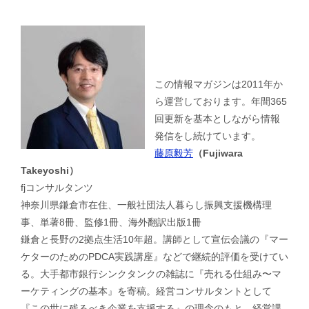
この情報マガジンは2011年か
ら運営しております。年間365
回更新を基本としながら情報
発信をし続けています。
藤原毅芳
（Fujiwara
Takeyoshi）
fjコンサルタンツ
神奈川県鎌倉市在住、一般社団法人暮らし振興支援機構理
事、単著8冊、監修1冊、海外翻訳出版1冊
鎌倉と長野の2拠点生活10年超。講師として宣伝会議の『マー
ケターのためのPDCA実践講座』などで継続的評価を受けてい
る。大手都市銀行シンクタンクの雑誌に『売れる仕組み〜マ
ーケティングの基本』を寄稿。経営コンサルタントとして
『この世に残るべき企業を支援する』の理念のもと、経営課