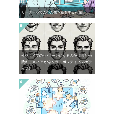
リーダーって人の人生を左右する存在
性格タイプの4パターンになるのか（陽キャ/
陰キャ × ネアカ/ネクラ × ポジティブ/ネガテ
ィブ）