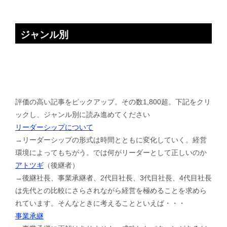
ジャンル別
評価の高い記事をピックアップ。その数1,800超。下記をクリ
ックし、ジャンル別に読み進めてください
リーダーシップについて
→リーダーシップの形式は時間とともに変化していく。経営
環境によってもちがう。では何がリーダーとして正しいのか
アトツギ
（後継者）
→後継社長、事業承継者、2代目社長、3代目社長、4代目社長
は先代との比較にさらされながら経営を極めることを求めら
れています。そんなときに考えることといえば・・・
事業承継