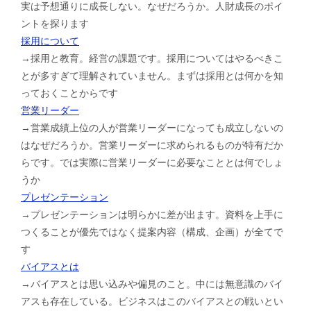
実は予想通りに成長しない。なぜだろうか。人財成長のポイ
ントを探ります
採用について
→採用と教育。経営の課題です。採用についてはやるべきこ
とが多すぎて理解されていません。まずは採用とは何かを知
っておくことからです
営業リーダー
→営業成績上位の人が営業リーダーになっても成立しないの
はなぜだろうか。営業リーダーに求められるものが特有だか
らです。では実際に営業リーダーに必要なこととは何でしょ
うか
プレゼンテーション
→プレゼンテーションは明らかに差が出ます。資料を上手に
つくることが優先ではなく提案内容（構成、企画）が全てで
す
バイアスとは
→バイアスとは思い込みや偏見のこと。中には無意識のバイ
アスも存在している。ビジネスはこのバイアスとの戦いとい