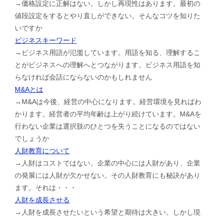
→価格設定に正解はない。しかし再現性はあります。最初の
値段設定をするとやり直しができない。そんなコツを知りた
いですか
ビジネスキーワード
→ビジネス用語が氾濫しています。用語を知る、理解するこ
とがビジネスへの理解へとつながります。ビジネス用語を知
らなければ会話にならないのかもしれません
M&Aとは
→M&Aは今後、経営の中心になります。経営環境を見ればわ
かります。経営者の平均年齢は上がり続けています。M&Aを
行わない企業は選択肢のひとつを失うことになるのではない
でしょうか
人財教育について
→人財はコストではない。企業の中心には人財があり、企業
の発展には人財が欠かせない。その人財教育にも秘訣があり
ます。それは・・・
人財を成長させる
→人財を成長させたいという希望と期待は大きい。しかし現