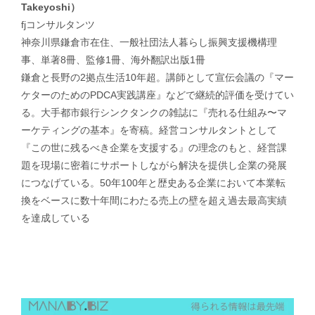
Takeyoshi）
fjコンサルタンツ
神奈川県鎌倉市在住、一般社団法人暮らし振興支援機構理
事、単著8冊、監修1冊、海外翻訳出版1冊
鎌倉と長野の2拠点生活10年超。講師として宣伝会議の『マー
ケターのためのPDCA実践講座』などで継続的評価を受けてい
る。大手都市銀行シンクタンクの雑誌に『売れる仕組み〜マ
ーケティングの基本』を寄稿。経営コンサルタントとして
『この世に残るべき企業を支援する』の理念のもと、経営課
題を現場に密着にサポートしながら解決を提供し企業の発展
につなげている。50年100年と歴史ある企業において本業転
換をベースに数十年間にわたる売上の壁を超え過去最高実績
を達成している