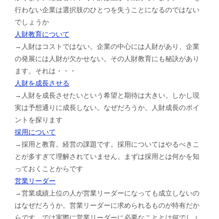
行わない企業は選択肢のひとつを失うことになるのではない
でしょうか
人財教育について
→人財はコストではない。企業の中心には人財があり、企業
の発展には人財が欠かせない。その人財教育にも秘訣があり
ます。それは・・・
人財を成長させる
→人財を成長させたいという希望と期待は大きい。しかし現
実は予想通りに成長しない。なぜだろうか。人財成長のポイ
ントを探ります
採用について
→採用と教育。経営の課題です。採用についてはやるべきこ
とが多すぎて理解されていません。まずは採用とは何かを知
っておくことからです
営業リーダー
→営業成績上位の人が営業リーダーになっても成立しないの
はなぜだろうか。営業リーダーに求められるものが特有だか
らです。では実際に営業リーダーに必要なこととは何でしょ