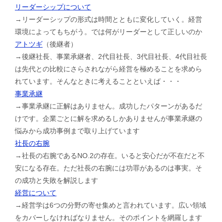
リーダーシップについて
→リーダーシップの形式は時間とともに変化していく。経営
環境によってもちがう。では何がリーダーとして正しいのか
アトツギ
（後継者）
→後継社長、事業承継者、2代目社長、3代目社長、4代目社長
は先代との比較にさらされながら経営を極めることを求めら
れています。そんなときに考えることといえば・・・
事業承継
→事業承継に正解はありません。成功したパターンがあるだ
けです。企業ごとに解を求めるしかありませんが事業承継の
悩みから成功事例まで取り上げています
社長の右腕
→社長の右腕であるNO.2の存在。いると安心だが不在だと不
安になる存在。ただ社長の右腕には功罪があるのは事実。そ
の成功と失敗を解説します
経営について
→経営学は6つの分野の寄せ集めと言われています。広い領域
をカバーしなければなりません。そのポイントを網羅します