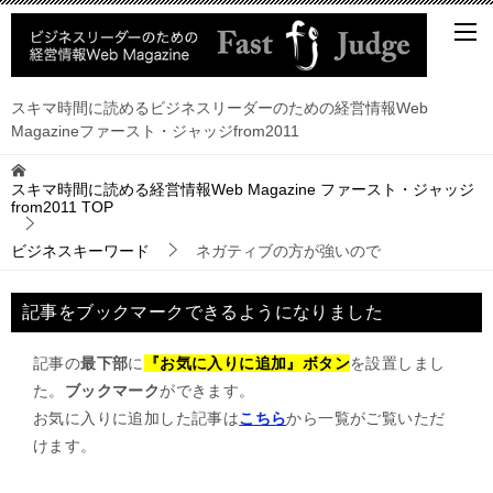
スキマ時間に読めるビジネスリーダーのための経営情報Web
Magazineファースト・ジャッジfrom2011
スキマ時間に読める経営情報Web Magazine ファースト・ジャッジ
from2011
TOP
ビジネスキーワード
ネガティブの方が強いので
記事をブックマークできるようになりました
記事の
最下部
に
『お気に入りに追加』ボタン
を設置しまし
た。
ブックマーク
ができます。
お気に入りに追加した記事は
こちら
から一覧がご覧いただ
けます。