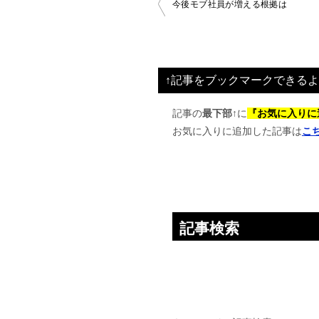
投
今後モブ社員が増える根拠は
稿
ナ
ビ
↑記事をブックマークできるよ
ゲ
ー
記事の
最下部↑
に
『お気に入りに
お気に入りに追加した記事は
こ
シ
ョ
ン
記事検索