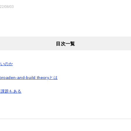
22/08/03
目次一覧
良いのか
den-and-build theoryとは
は課題もある