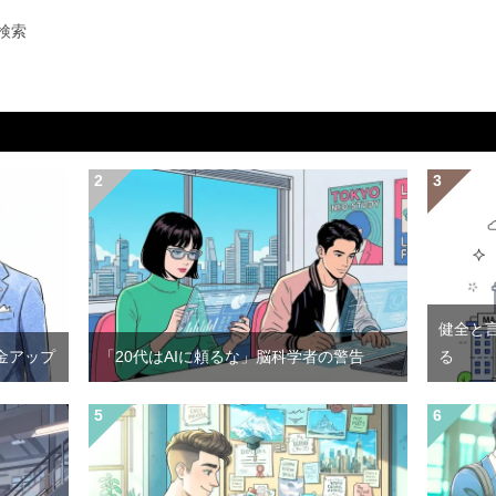
検索
健全と
金アップ
「20代はAIに頼るな」脳科学者の警告
る