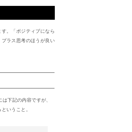
ます。「ポジティブになら
、プラス思考のほうが良い
具体的には下記の内容ですが、
るということ。