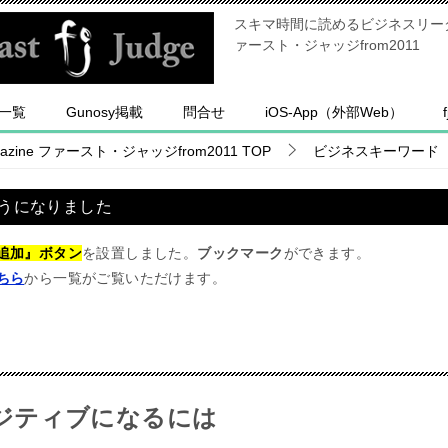
スキマ時間に読めるビジネスリーダー
ァースト・ジャッジfrom2011
一覧
Gunosy掲載
問合せ
iOS-App（外部Web）
ine ファースト・ジャッジfrom2011
TOP
ビジネスキーワード
うになりました
追加』ボタン
を設置しました。
ブックマーク
ができます。
ちら
から一覧がご覧いただけます。
ジティブになるには