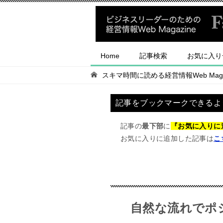
Home
記事検索
お気に入り
スキマ時間に読める経営情報Web Magaz
記事をブックマークできるよ
記事の
最下部
に
『お気に入りに
お気に入りに追加した記事は
こ
自然な流れでポ