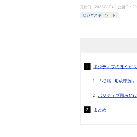
更新日：
2022/08/04
公開日：
20
ビジネスキーワード
ポジティブのほうが
「拡張─形成理論」broa
ポジティブ思考に
まとめ