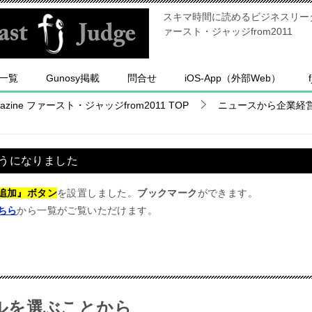
スキマ時間に読めるビジネスリーダー
ァースト・ジャッジfrom2011
一覧
Gunosy掲載
問合せ
iOS-App（外部Web）
ine ファースト・ジャッジfrom2011
TOP
ニュースから企業経
うになりました
追加』ボタン
を設置しました。
ブックマーク
ができます。
ちら
から一覧がご覧いただけます。
ルを選ぶことから