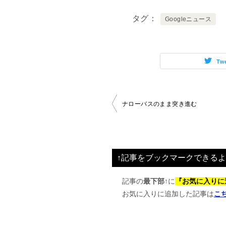
タグ
Googleニュース
Tw
投
ナローバスのまま突き進む
稿
ナ
ビ
↑記事をブックマークできるよ
ゲ
ー
記事の
最下部↑
に
『お気に入りに
お気に入りに追加した記事は
こ
シ
ョ