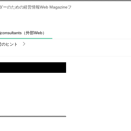
のための経営情報Web Magazineフ
fjconsultants（外部Web）
営のヒント