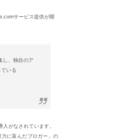
le.comサービス提供が開
集し、独自のア
している
I導入がなされています。
察力に富んだブロガー」の