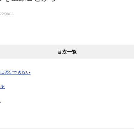
22/08/11
目次一覧
のは否定できない
する
す