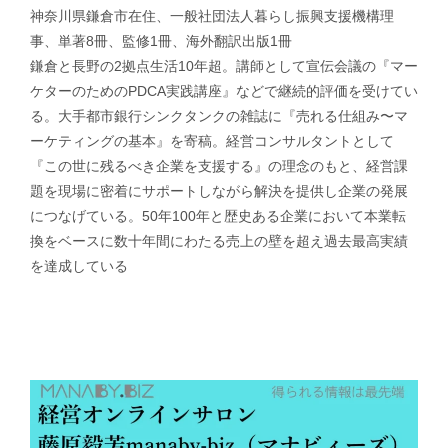
神奈川県鎌倉市在住、一般社団法人暮らし振興支援機構理
事、単著8冊、監修1冊、海外翻訳出版1冊
鎌倉と長野の2拠点生活10年超。講師として宣伝会議の『マー
ケターのためのPDCA実践講座』などで継続的評価を受けてい
る。大手都市銀行シンクタンクの雑誌に『売れる仕組み〜マ
ーケティングの基本』を寄稿。経営コンサルタントとして
『この世に残るべき企業を支援する』の理念のもと、経営課
題を現場に密着にサポートしながら解決を提供し企業の発展
につなげている。50年100年と歴史ある企業において本業転
換をベースに数十年間にわたる売上の壁を超え過去最高実績
を達成している