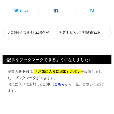
Tweet
投
人口減少が加速すれば景色が変わるので先回りしたい
対策するための準備時間はあるようでない
稿
ナ
ビ
↑記事をブックマークできるようになりました↑
ゲ
記事の
最下部↑
に
『お気に入りに追加』ボタン
を設置しまし
ー
た。
ブックマーク
ができます。
シ
お気に入りに追加した記事は
こちら
から一覧がご覧いただけ
ョ
ます。
ン