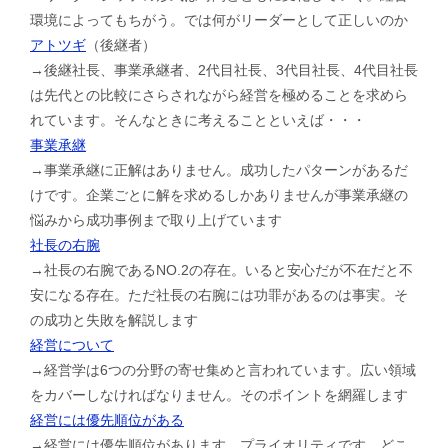
環境によってもちがう。では何がリーダーとして正しいのか
アトツギ
（後継者）
→後継社長、事業承継者、2代目社長、3代目社長、4代目社長
は先代との比較にさらされながら経営を極めることを求めら
れています。そんなときに考えることといえば・・・
事業承継
→事業承継に正解はありません。成功したパターンがあるだ
けです。企業ごとに解を求めるしかありませんが事業承継の
悩みから成功事例まで取り上げています
社長の右腕
→社長の右腕であるNO.2の存在。いると安心だが不在だと不
安になる存在。ただ社長の右腕には功罪があるのは事実。そ
の成功と失敗を解説します
経営について
→経営学は6つの分野の寄せ集めと言われています。広い領域
をカバーしなければなりません。そのポイントを網羅します
経営には優先順位がある
→経営には優先順位があります。プライオリティです。どこ