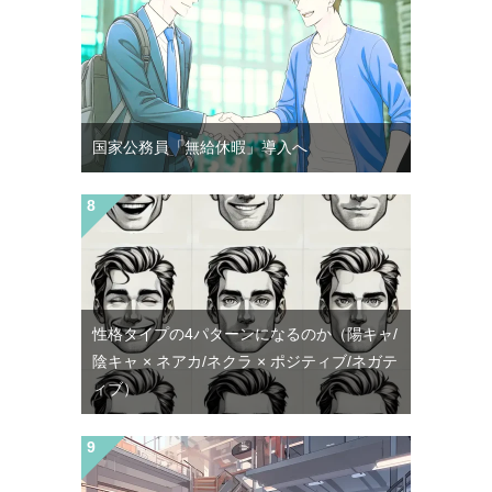
国家公務員「無給休暇」導入へ
性格タイプの4パターンになるのか（陽キャ/
陰キャ × ネアカ/ネクラ × ポジティブ/ネガテ
ィブ）