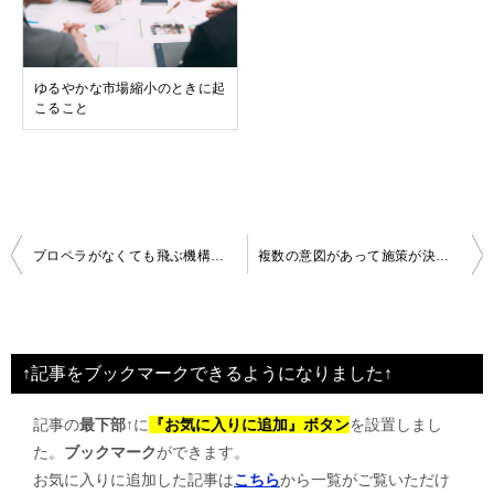
ゆるやかな市場縮小のときに起
こること
投
プロペラがなくても飛ぶ機構とは
複数の意図があって施策が決定されているのでは
稿
ナ
ビ
↑記事をブックマークできるようになりました↑
ゲ
記事の
最下部↑
に
『お気に入りに追加』ボタン
を設置しまし
ー
た。
ブックマーク
ができます。
シ
お気に入りに追加した記事は
こちら
から一覧がご覧いただけ