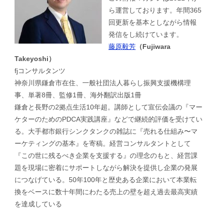
ら運営しております。年間365
回更新を基本としながら情報
発信をし続けています。
藤原毅芳
（Fujiwara
Takeyoshi）
fjコンサルタンツ
神奈川県鎌倉市在住、一般社団法人暮らし振興支援機構理
事、単著8冊、監修1冊、海外翻訳出版1冊
鎌倉と長野の2拠点生活10年超。講師として宣伝会議の『マー
ケターのためのPDCA実践講座』などで継続的評価を受けてい
る。大手都市銀行シンクタンクの雑誌に『売れる仕組み〜マ
ーケティングの基本』を寄稿。経営コンサルタントとして
『この世に残るべき企業を支援する』の理念のもと、経営課
題を現場に密着にサポートしながら解決を提供し企業の発展
につなげている。50年100年と歴史ある企業において本業転
換をベースに数十年間にわたる売上の壁を超え過去最高実績
を達成している