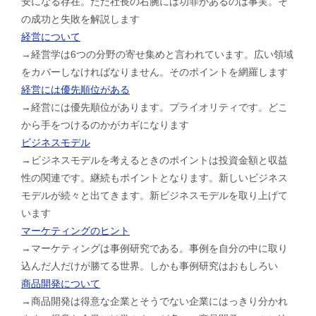
安になる存在。ただ社長の右腕には功罪があるのは事実。そ
の成功と失敗を解説します
経営について
→経営学は6つの分野の寄せ集めと言われています。広い領域
をカバーしなければなりません。そのポイントを網羅します
経営には優先順位がある
→経営には優先順位があります。プライオリティです。どこ
から手をつけるのかがカギになります
ビジネスモデル
→ビジネスモデルを考えるときのポイントは投資金額と収益
性の関連です。継続もポイントとなります。新しいビジネス
モデルが続々と出てきます。新ビジネスモデルを取り上げて
います
マーケティングのヒント
→マーケティングは事例研究である。事例を自分の中に取り
込んだ人だけが勝てる世界。しかも事例研究はおもしろい
商品開発について
→商品開発は得意な企業とそうでない企業にはっきり分かれ