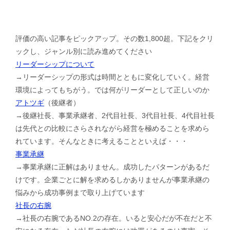
評価の高い記事をピックアップ。その数1,800超。下記をクリ
ックし、ジャンル別に読み進めてください
リーダーシップについて
→リーダーシップの形式は時間とともに変化していく。経営
環境によってもちがう。では何がリーダーとして正しいのか
アトツギ
（後継者）
→後継社長、事業承継者、2代目社長、3代目社長、4代目社長
は先代との比較にさらされながら経営を極めることを求めら
れています。そんなときに考えることといえば・・・
事業承継
→事業承継に正解はありません。成功したパターンがあるだ
けです。企業ごとに解を求めるしかありませんが事業承継の
悩みから成功事例まで取り上げています
社長の右腕
→社長の右腕であるNO.2の存在。いると安心だが不在だと不