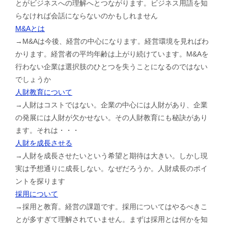
とがビジネスへの理解へとつながります。ビジネス用語を知
らなければ会話にならないのかもしれません
M&Aとは
→M&Aは今後、経営の中心になります。経営環境を見ればわ
かります。経営者の平均年齢は上がり続けています。M&Aを
行わない企業は選択肢のひとつを失うことになるのではない
でしょうか
人財教育について
→人財はコストではない。企業の中心には人財があり、企業
の発展には人財が欠かせない。その人財教育にも秘訣があり
ます。それは・・・
人財を成長させる
→人財を成長させたいという希望と期待は大きい。しかし現
実は予想通りに成長しない。なぜだろうか。人財成長のポイ
ントを探ります
採用について
→採用と教育。経営の課題です。採用についてはやるべきこ
とが多すぎて理解されていません。まずは採用とは何かを知