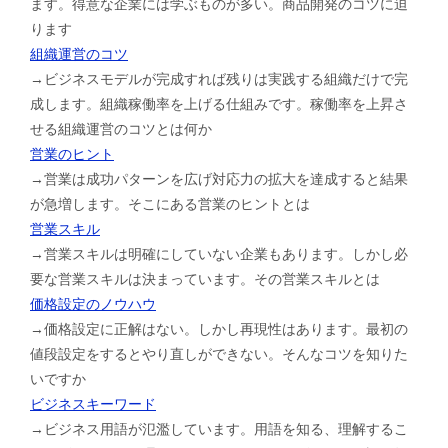
ます。得意な企業には学ぶものが多い。商品開発のコツに迫
ります
組織運営のコツ
→ビジネスモデルが完成すれば残りは実践する組織だけで完
成します。組織稼働率を上げる仕組みです。稼働率を上昇さ
せる組織運営のコツとは何か
営業のヒント
→営業は成功パターンを広げ対応力の拡大を達成すると結果
が急増します。そこにある営業のヒントとは
営業スキル
→営業スキルは明確にしていない企業もあります。しかし必
要な営業スキルは決まっています。その営業スキルとは
価格設定のノウハウ
→価格設定に正解はない。しかし再現性はあります。最初の
値段設定をするとやり直しができない。そんなコツを知りた
いですか
ビジネスキーワード
→ビジネス用語が氾濫しています。用語を知る、理解するこ