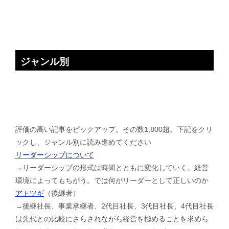
ジャンル別
評価の高い記事をピックアップ。その数1,800超。下記をクリ
ックし、ジャンル別に読み進めてください
リーダーシップについて
→リーダーシップの形式は時間とともに変化していく。経営
環境によってもちがう。では何がリーダーとして正しいのか
アトツギ
（後継者）
→後継社長、事業承継者、2代目社長、3代目社長、4代目社長
は先代との比較にさらされながら経営を極めることを求めら