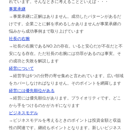
れています。そんなときに考えることといえば・・・
事業承継
→事業承継に正解はありません。成功したパターンがあるだ
けです。企業ごとに解を求めるしかありませんが事業承継の
悩みから成功事例まで取り上げています
社長の右腕
→社長の右腕であるNO.2の存在。いると安心だが不在だと不
安になる存在。ただ社長の右腕には功罪があるのは事実。そ
の成功と失敗を解説します
経営について
→経営学は6つの分野の寄せ集めと言われています。広い領域
をカバーしなければなりません。そのポイントを網羅します
経営には優先順位がある
→経営には優先順位があります。プライオリティです。どこ
から手をつけるのかがカギになります
ビジネスモデル
→ビジネスモデルを考えるときのポイントは投資金額と収益
性の関連です。継続もポイントとなります。新しいビジネス