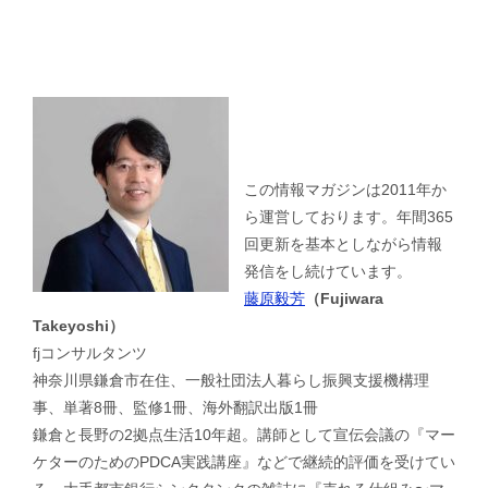
この情報マガジンは2011年か
ら運営しております。年間365
回更新を基本としながら情報
発信をし続けています。
藤原毅芳
（Fujiwara
Takeyoshi）
fjコンサルタンツ
神奈川県鎌倉市在住、一般社団法人暮らし振興支援機構理
事、単著8冊、監修1冊、海外翻訳出版1冊
鎌倉と長野の2拠点生活10年超。講師として宣伝会議の『マー
ケターのためのPDCA実践講座』などで継続的評価を受けてい