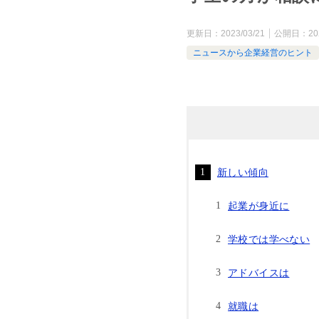
更新日：
2023/03/21
公開日：
20
ニュースから企業経営のヒント
新しい傾向
起業が身近に
学校では学べない
アドバイスは
就職は