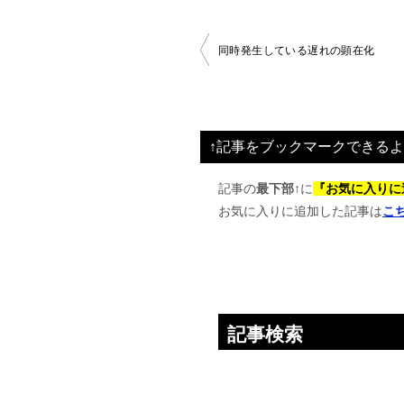
投
同時発生している遅れの顕在化
稿
ナ
ビ
↑記事をブックマークできるよ
ゲ
ー
記事の
最下部↑
に
『お気に入りに
お気に入りに追加した記事は
こ
シ
ョ
ン
記事検索