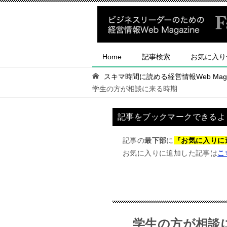
Home
記事検索
お気に入り
スキマ時間に読める経営情報Web Magaz
学生の方が相談に来る時期
記事をブックマークできるよ
記事の
最下部
に
『お気に入りに
お気に入りに追加した記事は
こ
学生の方が相談