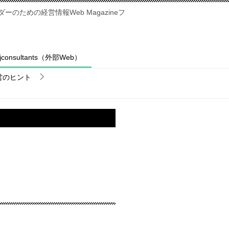
のための経営情報Web Magazineフ
fjconsultants（外部Web）
営のヒント