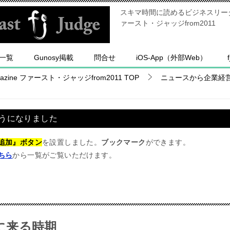
スキマ時間に読めるビジネスリーダー
ァースト・ジャッジfrom2011
一覧
Gunosy掲載
問合せ
iOS-App（外部Web）
ine ファースト・ジャッジfrom2011
TOP
ニュースから企業経
うになりました
追加』ボタン
を設置しました。
ブックマーク
ができます。
ちら
から一覧がご覧いただけます。
に来る時期