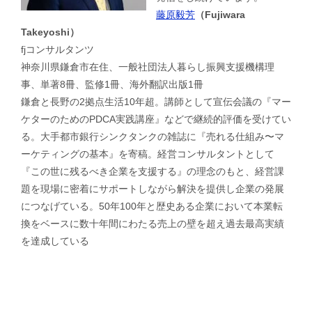
藤原毅芳
（Fujiwara
Takeyoshi）
fjコンサルタンツ
神奈川県鎌倉市在住、一般社団法人暮らし振興支援機構理
事、単著8冊、監修1冊、海外翻訳出版1冊
鎌倉と長野の2拠点生活10年超。講師として宣伝会議の『マー
ケターのためのPDCA実践講座』などで継続的評価を受けてい
る。大手都市銀行シンクタンクの雑誌に『売れる仕組み〜マ
ーケティングの基本』を寄稿。経営コンサルタントとして
『この世に残るべき企業を支援する』の理念のもと、経営課
題を現場に密着にサポートしながら解決を提供し企業の発展
につなげている。50年100年と歴史ある企業において本業転
換をベースに数十年間にわたる売上の壁を超え過去最高実績
を達成している