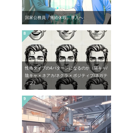
国家公務員「無給休暇」導入へ
性格タイプの4パターンになるのか（陽キャ/
陰キャ × ネアカ/ネクラ × ポジティブ/ネガテ
ィブ）