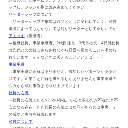
ックし、ジャンル別に読み進めてください
リーダーシップについて
→リーダーシップの形式は時間とともに変化していく。経営
環境によってもちがう。では何がリーダーとして正しいのか
アトツギ
（後継者）
→後継社長、事業承継者、2代目社長、3代目社長、4代目社長
は先代との比較にさらされながら経営を極めることを求めら
れています。そんなときに考えることといえば・・・
事業承継
→事業承継に正解はありません。成功したパターンがあるだ
けです。企業ごとに解を求めるしかありませんが事業承継の
悩みから成功事例まで取り上げています
社長の右腕
→社長の右腕であるNO.2の存在。いると安心だが不在だと不
安になる存在。ただ社長の右腕には功罪があるのは事実。そ
の成功と失敗を解説します
経営について