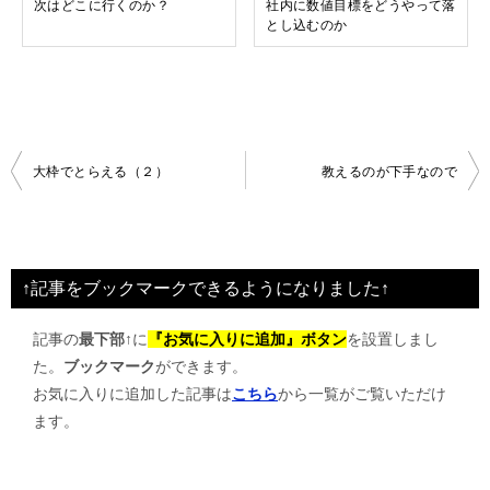
次はどこに行くのか？
社内に数値目標をどうやって落
とし込むのか
投
大枠でとらえる（２）
教えるのが下手なので
稿
ナ
ビ
↑記事をブックマークできるようになりました↑
ゲ
記事の
最下部↑
に
『お気に入りに追加』ボタン
を設置しまし
ー
た。
ブックマーク
ができます。
シ
お気に入りに追加した記事は
こちら
から一覧がご覧いただけ
ョ
ます。
ン