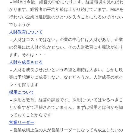
→M&Aは今後、経営の中心になります。経営環境を見ればわ
かります。経営者の平均年齢は上がり続けています。M&Aを
行わない企業は選択肢のひとつを失うことになるのではない
でしょうか
人財教育について
→人財はコストではない。企業の中心には人財があり、企業
の発展には人財が欠かせない。その人財教育にも秘訣があり
ます。それは・・・
人財を成長させる
→人財を成長させたいという希望と期待は大きい。しかし現
実は予想通りに成長しない。なぜだろうか。人財成長のポイ
ントを探ります
採用について
→採用と教育。経営の課題です。採用についてはやるべきこ
とが多すぎて理解されていません。まずは採用とは何かを知
っておくことからです
営業リーダー
→営業成績上位の人が営業リーダーになっても成立しないの