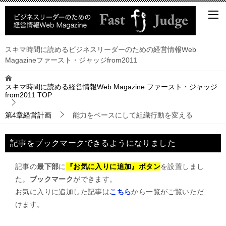
スキマ時間に読めるビジネスリーダーのための経営情報Web
Magazineファースト・ジャッジfrom2011
スキマ時間に読める経営情報Web Magazine ファースト・ジャッジ
from2011
TOP
第4章経営計画
能力をベースにして組織行動を変える
記事をブックマークできるようになりました
記事の
最下部
に
『お気に入りに追加』ボタン
を設置しまし
た。
ブックマーク
ができます。
お気に入りに追加した記事は
こちら
から一覧がご覧いただ
けます。