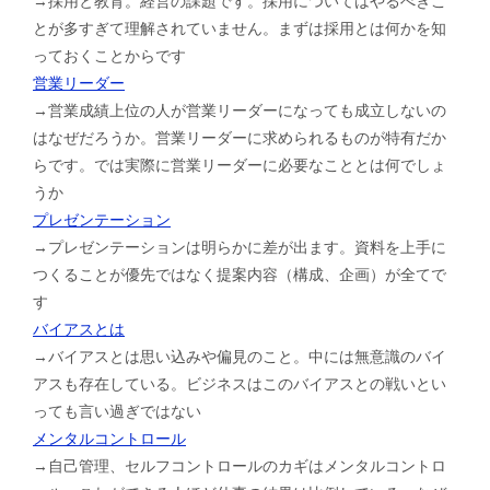
→採用と教育。経営の課題です。採用についてはやるべきこ
とが多すぎて理解されていません。まずは採用とは何かを知
っておくことからです
営業リーダー
→営業成績上位の人が営業リーダーになっても成立しないの
はなぜだろうか。営業リーダーに求められるものが特有だか
らです。では実際に営業リーダーに必要なこととは何でしょ
うか
プレゼンテーション
→プレゼンテーションは明らかに差が出ます。資料を上手に
つくることが優先ではなく提案内容（構成、企画）が全てで
す
バイアスとは
→バイアスとは思い込みや偏見のこと。中には無意識のバイ
アスも存在している。ビジネスはこのバイアスとの戦いとい
っても言い過ぎではない
メンタルコントロール
→自己管理、セルフコントロールのカギはメンタルコントロ