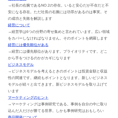
→社長の右腕であるNO.2の存在。いると安心だが不在だと不
安になる存在。ただ社長の右腕には功罪があるのは事実。そ
の成功と失敗を解説します
経営について
→経営学は6つの分野の寄せ集めと言われています。広い領域
をカバーしなければなりません。そのポイントを網羅します
経営には優先順位がある
→経営には優先順位があります。プライオリティです。どこ
から手をつけるのかがカギになります
ビジネスモデル
→ビジネスモデルを考えるときのポイントは投資金額と収益
性の関連です。継続もポイントとなります。新しいビジネス
モデルが続々と出てきます。新ビジネスモデルを取り上げて
います
マーケティングのヒント
→マーケティングは事例研究である。事例を自分の中に取り
込んだ人だけが勝てる世界。しかも事例研究はおもしろい
商品開発について