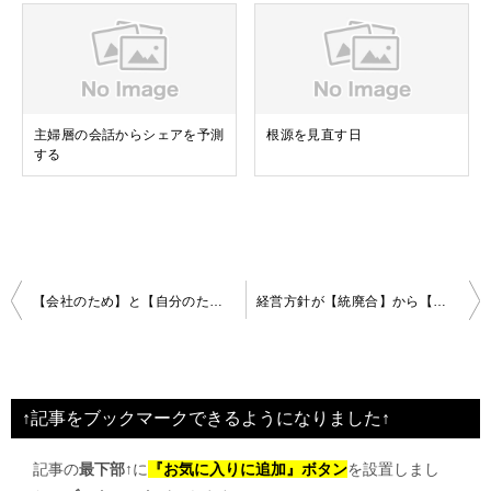
主婦層の会話からシェアを予測
根源を見直す日
する
投
【会社のため】と【自分のため】、どちらが先でもかまわない
経営方針が【統廃合】から【分散化】へ
稿
ナ
ビ
↑記事をブックマークできるようになりました↑
ゲ
記事の
最下部↑
に
『お気に入りに追加』ボタン
を設置しまし
ー