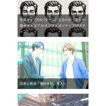
性格タイプの4パターンになるのか（陽キャ/
陰キャ × ネアカ/ネクラ × ポジティブ/ネガテ
ィブ）
国家公務員「無給休暇」導入へ