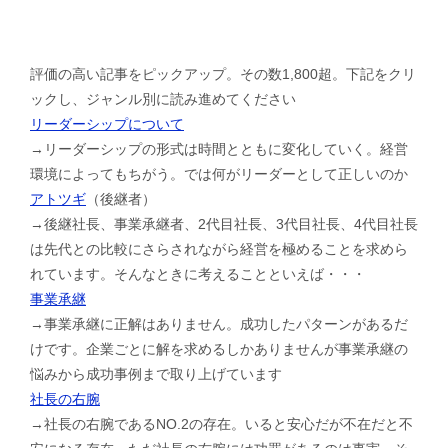
評価の高い記事をピックアップ。その数1,800超。下記をクリ
ックし、ジャンル別に読み進めてください
リーダーシップについて
→リーダーシップの形式は時間とともに変化していく。経営
環境によってもちがう。では何がリーダーとして正しいのか
アトツギ
（後継者）
→後継社長、事業承継者、2代目社長、3代目社長、4代目社長
は先代との比較にさらされながら経営を極めることを求めら
れています。そんなときに考えることといえば・・・
事業承継
→事業承継に正解はありません。成功したパターンがあるだ
けです。企業ごとに解を求めるしかありませんが事業承継の
悩みから成功事例まで取り上げています
社長の右腕
→社長の右腕であるNO.2の存在。いると安心だが不在だと不