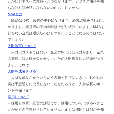
とがビジネスへの理解へとつながります。ビジネス用語を知
らなければ会話にならないのかもしれません
M&Aとは
→M&Aは今後、経営の中心になります。経営環境を見ればわ
かります。経営者の平均年齢は上がり続けています。M&Aを
行わない企業は選択肢のひとつを失うことになるのではない
でしょうか
人財教育について
→人財はコストではない。企業の中心には人財があり、企業
の発展には人財が欠かせない。その人財教育にも秘訣があり
ます。それは・・・
人財を成長させる
→人財を成長させたいという希望と期待は大きい。しかし現
実は予想通りに成長しない。なぜだろうか。人財成長のポイ
ントを探ります
採用について
→採用と教育。経営の課題です。採用についてはやるべきこ
とが多すぎて理解されていません。まずは採用とは何かを知