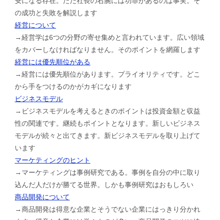
安になる存在。ただ社長の右腕には功罪があるのは事実。そ
の成功と失敗を解説します
経営について
→経営学は6つの分野の寄せ集めと言われています。広い領域
をカバーしなければなりません。そのポイントを網羅します
経営には優先順位がある
→経営には優先順位があります。プライオリティです。どこ
から手をつけるのかがカギになります
ビジネスモデル
→ビジネスモデルを考えるときのポイントは投資金額と収益
性の関連です。継続もポイントとなります。新しいビジネス
モデルが続々と出てきます。新ビジネスモデルを取り上げて
います
マーケティングのヒント
→マーケティングは事例研究である。事例を自分の中に取り
込んだ人だけが勝てる世界。しかも事例研究はおもしろい
商品開発について
→商品開発は得意な企業とそうでない企業にはっきり分かれ