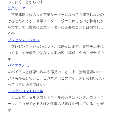
っておくことからです
営業リーダー
→営業成績上位の人が営業リーダーになっても成立しないの
はなぜだろうか。営業リーダーに求められるものが特有だか
らです。では実際に営業リーダーに必要なこととは何でしょ
うか
プレゼンテーション
→プレゼンテーションは明らかに差が出ます。資料を上手に
つくることが優先ではなく提案内容（構成、企画）が全てで
す
バイアスとは
→バイアスとは思い込みや偏見のこと。中には無意識のバイ
アスも存在している。ビジネスはこのバイアスとの戦いとい
っても言い過ぎではない
メンタルコントロール
→自己管理、セルフコントロールのカギはメンタルコントロ
ール。これができる人ほど仕事の結果は比例している。なぜ
か