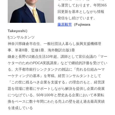
ら運営しております。年間365
回更新を基本としながら情報
発信をし続けています。
藤原毅芳
（Fujiwara
Takeyoshi）
fjコンサルタンツ
神奈川県鎌倉市在住、一般社団法人暮らし振興支援機構理
事、単著8冊、監修1冊、海外翻訳出版1冊
鎌倉と長野の2拠点生活10年超。講師として宣伝会議の『マー
ケターのためのPDCA実践講座』などで継続的評価を受けてい
る。大手都市銀行シンクタンクの雑誌に『売れる仕組み〜マ
ーケティングの基本』を寄稿。経営コンサルタントとして
『この世に残るべき企業を支援する』の理念のもと、経営課
題を現場に密着にサポートしながら解決を提供し企業の発展
につなげている。50年100年と歴史ある企業において本業転
換をベースに数十年間にわたる売上の壁を超え過去最高実績
を達成している