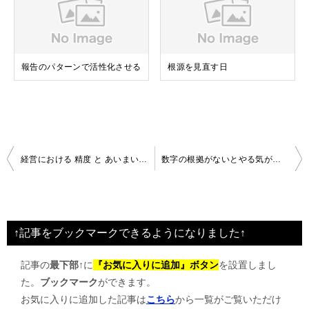
報告のパターンで活性化させる
根源を見直す日
投
経営における 精度 と あいまいさ のバランス
数字の根拠がないとやる気がわいてこない
稿
ナ
ビ
↑記事をブックマークできるようになりました↑
ゲ
記事の
最下部↑
に
『お気に入りに追加』ボタン
を設置しまし
ー
た。
ブックマーク
ができます。
シ
お気に入りに追加した記事は
こちら
から一覧がご覧いただけ