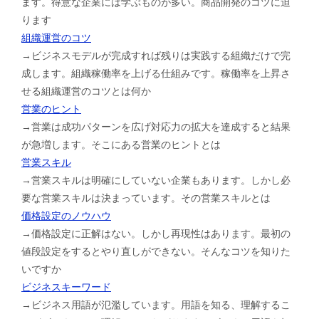
ます。得意な企業には学ぶものが多い。商品開発のコツに迫
ります
組織運営のコツ
→ビジネスモデルが完成すれば残りは実践する組織だけで完
成します。組織稼働率を上げる仕組みです。稼働率を上昇さ
せる組織運営のコツとは何か
営業のヒント
→営業は成功パターンを広げ対応力の拡大を達成すると結果
が急増します。そこにある営業のヒントとは
営業スキル
→営業スキルは明確にしていない企業もあります。しかし必
要な営業スキルは決まっています。その営業スキルとは
価格設定のノウハウ
→価格設定に正解はない。しかし再現性はあります。最初の
値段設定をするとやり直しができない。そんなコツを知りた
いですか
ビジネスキーワード
→ビジネス用語が氾濫しています。用語を知る、理解するこ