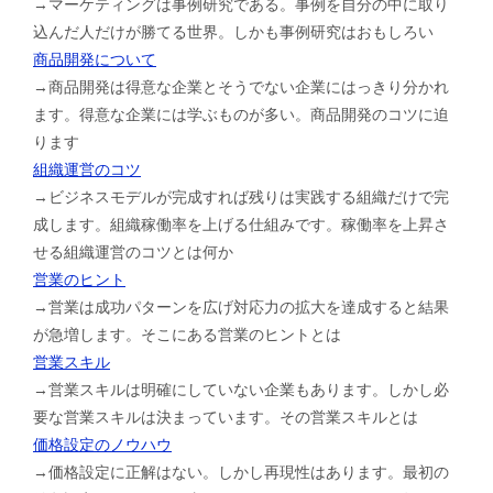
→マーケティングは事例研究である。事例を自分の中に取り
込んだ人だけが勝てる世界。しかも事例研究はおもしろい
商品開発について
→商品開発は得意な企業とそうでない企業にはっきり分かれ
ます。得意な企業には学ぶものが多い。商品開発のコツに迫
ります
組織運営のコツ
→ビジネスモデルが完成すれば残りは実践する組織だけで完
成します。組織稼働率を上げる仕組みです。稼働率を上昇さ
せる組織運営のコツとは何か
営業のヒント
→営業は成功パターンを広げ対応力の拡大を達成すると結果
が急増します。そこにある営業のヒントとは
営業スキル
→営業スキルは明確にしていない企業もあります。しかし必
要な営業スキルは決まっています。その営業スキルとは
価格設定のノウハウ
→価格設定に正解はない。しかし再現性はあります。最初の