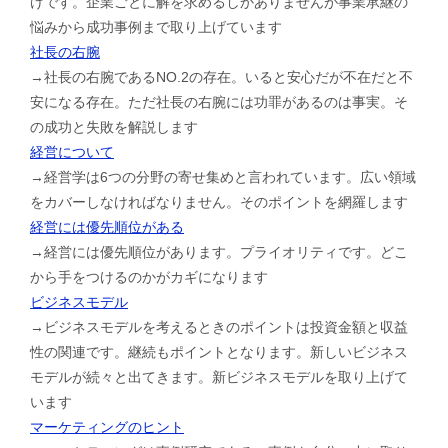
けです。企業ごとに解を求めるしかありませんが事業承継の
悩みから成功事例まで取り上げています
社長の右腕
→社長の右腕であるNO.2の存在。いると安心だが不在だと不
安になる存在。ただ社長の右腕には功罪があるのは事実。そ
の成功と失敗を解説します
経営について
→経営学は6つの分野の寄せ集めと言われています。広い領域
をカバーしなければなりません。そのポイントを網羅します
経営には優先順位がある
→経営には優先順位があります。プライオリティです。どこ
から手をつけるのかがカギになります
ビジネスモデル
→ビジネスモデルを考えるときのポイントは投資金額と収益
性の関連です。継続もポイントとなります。新しいビジネス
モデルが続々と出てきます。新ビジネスモデルを取り上げて
います
マーケティングのヒント