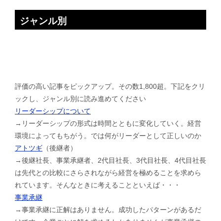
ジャンル別
評価の高い記事をピックアップ。その数1,800超。下記をクリ
ックし、ジャンル別に読み進めてください
リーダーシップについて
→リーダーシップの形式は時間とともに変化していく。経営
環境によってもちがう。では何がリーダーとして正しいのか
アトツギ
（後継者）
→後継社長、事業承継者、2代目社長、3代目社長、4代目社長
は先代との比較にさらされながら経営を極めることを求めら
れています。そんなときに考えることといえば・・・
事業承継
→事業承継に正解はありません。成功したパターンがあるだ