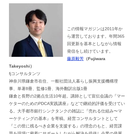
この情報マガジンは2011年か
ら運営しております。年間365
回更新を基本としながら情報
発信をし続けています。
藤原毅芳
（Fujiwara
Takeyoshi）
fjコンサルタンツ
神奈川県鎌倉市在住、一般社団法人暮らし振興支援機構理
事、単著8冊、監修1冊、海外翻訳出版1冊
鎌倉と長野の2拠点生活10年超。講師として宣伝会議の『マー
ケターのためのPDCA実践講座』などで継続的評価を受けてい
る。大手都市銀行シンクタンクの雑誌に『売れる仕組み〜マ
ーケティングの基本』を寄稿。経営コンサルタントとして
『この世に残るべき企業を支援する』の理念のもと、経営課
題を現場に密着にサポートしながら解決を提供し企業の発展