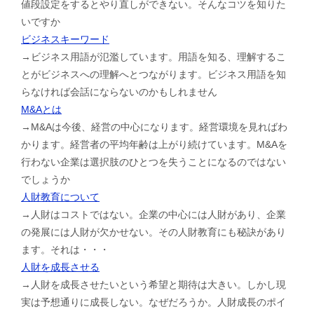
値段設定をするとやり直しができない。そんなコツを知りた
いですか
ビジネスキーワード
→ビジネス用語が氾濫しています。用語を知る、理解するこ
とがビジネスへの理解へとつながります。ビジネス用語を知
らなければ会話にならないのかもしれません
M&Aとは
→M&Aは今後、経営の中心になります。経営環境を見ればわ
かります。経営者の平均年齢は上がり続けています。M&Aを
行わない企業は選択肢のひとつを失うことになるのではない
でしょうか
人財教育について
→人財はコストではない。企業の中心には人財があり、企業
の発展には人財が欠かせない。その人財教育にも秘訣があり
ます。それは・・・
人財を成長させる
→人財を成長させたいという希望と期待は大きい。しかし現
実は予想通りに成長しない。なぜだろうか。人財成長のポイ