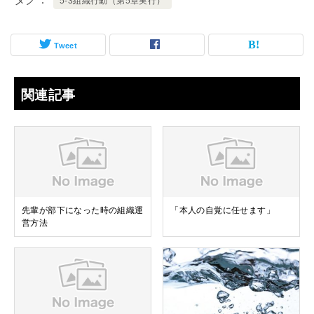
5-3組織行動（第5章実行）
Tweet
関連記事
先輩が部下になった時の組織運
「本人の自覚に任せます」
営方法