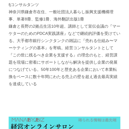
fjコンサルタンツ
神奈川県鎌倉市在住、一般社団法人暮らし振興支援機構理
事、単著8冊、監修1冊、海外翻訳出版1冊
鎌倉と長野の2拠点生活10年超。講師として宣伝会議の『マー
ケターのためのPDCA実践講座』などで継続的評価を受けてい
る。大手都市銀行シンクタンクの雑誌に『売れる仕組み〜マ
ーケティングの基本』を寄稿。経営コンサルタントとして
『この世に残るべき企業を支援する』の理念のもと、経営課
題を現場に密着にサポートしながら解決を提供し企業の発展
につなげている。50年100年と歴史ある企業において本業転
換をベースに数十年間にわたる売上の壁を超え過去最高実績
を達成している