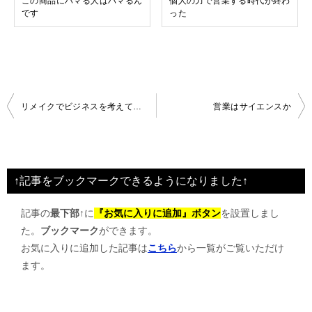
この商品にハマる人はハマるん
個人の力で営業する時代が終わ
です
った
投
リメイクでビジネスを考えてみる
営業はサイエンスか
稿
ナ
ビ
↑記事をブックマークできるようになりました↑
ゲ
記事の
最下部↑
に
『お気に入りに追加』ボタン
を設置しまし
ー
た。
ブックマーク
ができます。
シ
お気に入りに追加した記事は
こちら
から一覧がご覧いただけ
ョ
ます。
ン