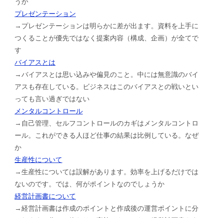
うか
プレゼンテーション
→プレゼンテーションは明らかに差が出ます。資料を上手に
つくることが優先ではなく提案内容（構成、企画）が全てで
す
バイアスとは
→バイアスとは思い込みや偏見のこと。中には無意識のバイ
アスも存在している。ビジネスはこのバイアスとの戦いとい
っても言い過ぎではない
メンタルコントロール
→自己管理、セルフコントロールのカギはメンタルコントロ
ール。これができる人ほど仕事の結果は比例している。なぜ
か
生産性について
→生産性については誤解があります。効率を上げるだけでは
ないのです。では、何がポイントなのでしょうか
経営計画書について
→経営計画書は作成のポイントと作成後の運営ポイントに分