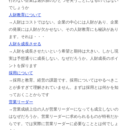
行わない企業は選択肢のひとつを失うことになるのではない
でしょうか
人財教育について
→人財はコストではない。企業の中心には人財があり、企業
の発展には人財が欠かせない。その人財教育にも秘訣があり
ます。それは・・・
人財を成長させる
→人財を成長させたいという希望と期待は大きい。しかし現
実は予想通りに成長しない。なぜだろうか。人財成長のポイ
ントを探ります
採用について
→採用と教育。経営の課題です。採用についてはやるべきこ
とが多すぎて理解されていません。まずは採用とは何かを知
っておくことからです
営業リーダー
→営業成績上位の人が営業リーダーになっても成立しないの
はなぜだろうか。営業リーダーに求められるものが特有だか
らです。では実際に営業リーダーに必要なこととは何でしょ