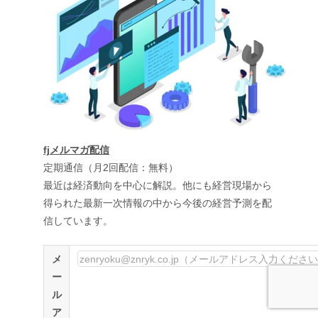
fjメルマガ配信
定期通信（月2回配信：無料）
最近は経済動向を中心に解説。他にも経営現場から
得られた最新一次情報の中から今後の経営予測を配
信しています。
メ
ー
ル
ア