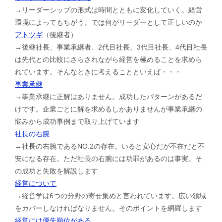
→リーダーシップの形式は時間とともに変化していく。経営
環境によってもちがう。では何がリーダーとして正しいのか
アトツギ
（後継者）
→後継社長、事業承継者、2代目社長、3代目社長、4代目社長
は先代との比較にさらされながら経営を極めることを求めら
れています。そんなときに考えることといえば・・・
事業承継
→事業承継に正解はありません。成功したパターンがあるだ
けです。企業ごとに解を求めるしかありませんが事業承継の
悩みから成功事例まで取り上げています
社長の右腕
→社長の右腕であるNO.2の存在。いると安心だが不在だと不
安になる存在。ただ社長の右腕には功罪があるのは事実。そ
の成功と失敗を解説します
経営について
→経営学は6つの分野の寄せ集めと言われています。広い領域
をカバーしなければなりません。そのポイントを網羅します
経営には優先順位がある