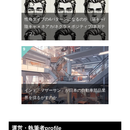
性格タイプの4パターンになるのか（陽キャ/
陰キャ × ネアカ/ネクラ × ポジティブ/ネガテ
ィブ）
インド「マザーサン」が日本の自動車部品業
界を揺るがすのか
運営・執筆者profile