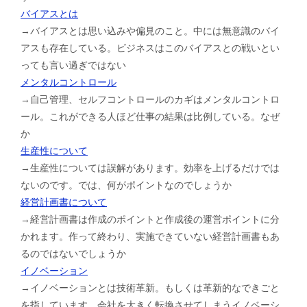
バイアスとは
→バイアスとは思い込みや偏見のこと。中には無意識のバイ
アスも存在している。ビジネスはこのバイアスとの戦いとい
っても言い過ぎではない
メンタルコントロール
→自己管理、セルフコントロールのカギはメンタルコントロ
ール。これができる人ほど仕事の結果は比例している。なぜ
か
生産性について
→生産性については誤解があります。効率を上げるだけでは
ないのです。では、何がポイントなのでしょうか
経営計画書について
→経営計画書は作成のポイントと作成後の運営ポイントに分
かれます。作って終わり、実施できていない経営計画書もあ
るのではないでしょうか
イノベーション
→イノベーションとは技術革新。もしくは革新的なできごと
を指しています。会社を大きく転換させてしまうイノベーシ