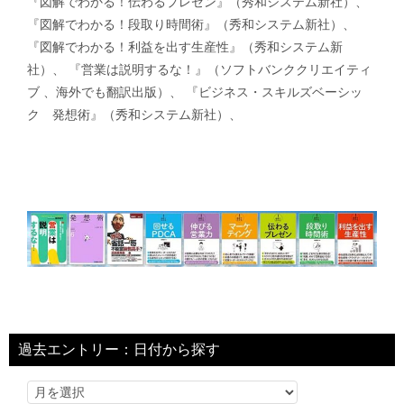
『図解でわかる！伝わるプレゼン』（秀和システム新社）、
『図解でわかる！段取り時間術』（秀和システム新社）、
『図解でわかる！利益を出す生産性』（秀和システム新
社）、 『営業は説明するな！』（ソフトバンククリエイティ
ブ 、海外でも翻訳出版）、 『ビジネス・スキルズベーシッ
ク 発想術』（秀和システム新社）、
過去エントリー：日付から探す