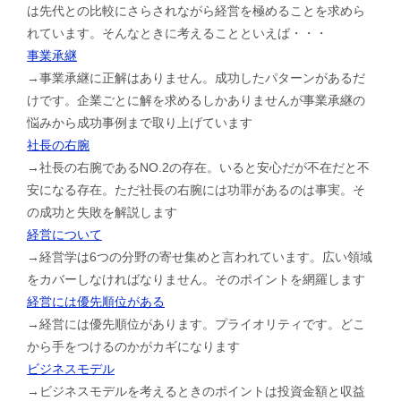
は先代との比較にさらされながら経営を極めることを求めら
れています。そんなときに考えることといえば・・・
事業承継
→事業承継に正解はありません。成功したパターンがあるだ
けです。企業ごとに解を求めるしかありませんが事業承継の
悩みから成功事例まで取り上げています
社長の右腕
→社長の右腕であるNO.2の存在。いると安心だが不在だと不
安になる存在。ただ社長の右腕には功罪があるのは事実。そ
の成功と失敗を解説します
経営について
→経営学は6つの分野の寄せ集めと言われています。広い領域
をカバーしなければなりません。そのポイントを網羅します
経営には優先順位がある
→経営には優先順位があります。プライオリティです。どこ
から手をつけるのかがカギになります
ビジネスモデル
→ビジネスモデルを考えるときのポイントは投資金額と収益