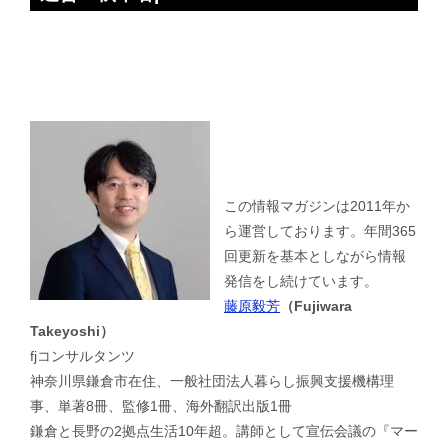
この情報マガジンは2011年か
ら運営しております。年間365
回更新を基本としながら情報
発信をし続けています。
藤原毅芳
（Fujiwara
Takeyoshi）
fjコンサルタンツ
神奈川県鎌倉市在住、一般社団法人暮らし振興支援機構理
事、単著8冊、監修1冊、海外翻訳出版1冊
鎌倉と長野の2拠点生活10年超。講師として宣伝会議の『マー