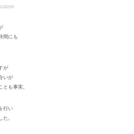
12/02/26
が
時間にも
すが
合いが
ことも事実。
を行い
した。