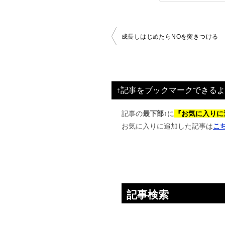
投
成長しはじめたらNOを突きつける
稿
ナ
ビ
↑記事をブックマークできるよ
ゲ
ー
記事の
最下部↑
に
『お気に入りに
お気に入りに追加した記事は
こ
シ
ョ
ン
記事検索