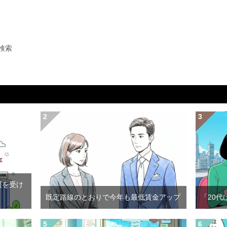
検索
援を受け
既定路線のとおりで今年も最低賃金アップ
「20代