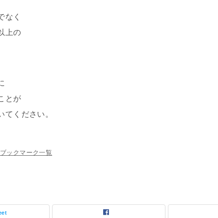
でなく
以上の
。
に
ことが
いてください。
ブックマーク一覧
eet