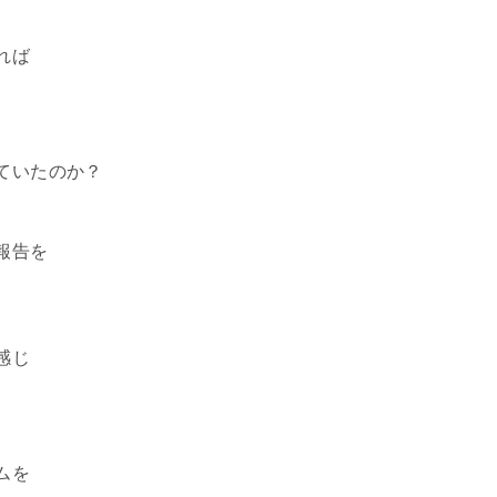
れば
。
ていたのか？
報告を
感じ
。
ムを