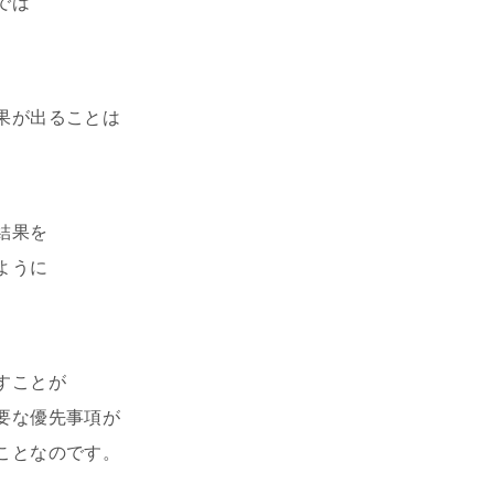
では
。
果が出ることは
結果を
ように
すことが
要な優先事項が
ことなのです。