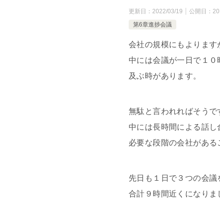
更新日：
2022/03/19
公開日：
20
第6章進捗会議
会社の規模にもよります
中には会議が一日で１０
及ぶ時があります。
無駄と言われればそうで
中には長時間による話し
必要な段階の会社がある
先日も１日で３つの会議
合計９時間近くになりま