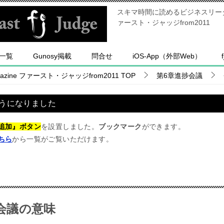
スキマ時間に読めるビジネスリーダー
ァースト・ジャッジfrom2011
一覧
Gunosy掲載
問合せ
iOS-App（外部Web）
ine ファースト・ジャッジfrom2011
TOP
第6章進捗会議
うになりました
追加』ボタン
を設置しました。
ブックマーク
ができます。
ちら
から一覧がご覧いただけます。
会議の意味