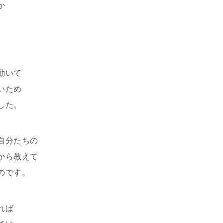
か
動いて
いため
した。
自分たちの
から教えて
のです。
れば