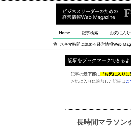
Home
記事検索
お気に入り
スキマ時間に読める経営情報Web Magaz
記事をブックマークできるよ
記事の
最下部
に
『お気に入りに
お気に入りに追加した記事は
こ
長時間マラソン