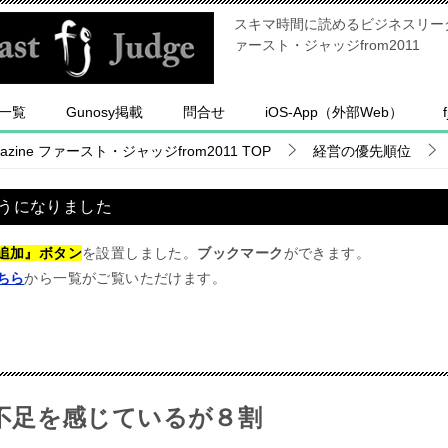
スキマ時間に読めるビジネスリーダー
ァースト・ジャッジfrom2011
一覧
Gunosy掲載
問合せ
iOS-App（外部Web）
ine ファースト・ジャッジfrom2011
TOP
経営の優先順位
うになりました
追加』ボタン
を設置しました。
ブックマーク
ができます。
ちら
から一覧がご覧いただけます。
不足を感じているが８割