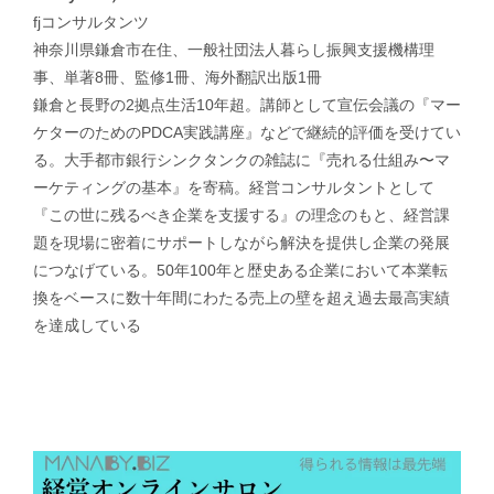
fjコンサルタンツ
神奈川県鎌倉市在住、一般社団法人暮らし振興支援機構理
事、単著8冊、監修1冊、海外翻訳出版1冊
鎌倉と長野の2拠点生活10年超。講師として宣伝会議の『マー
ケターのためのPDCA実践講座』などで継続的評価を受けてい
る。大手都市銀行シンクタンクの雑誌に『売れる仕組み〜マ
ーケティングの基本』を寄稿。経営コンサルタントとして
『この世に残るべき企業を支援する』の理念のもと、経営課
題を現場に密着にサポートしながら解決を提供し企業の発展
につなげている。50年100年と歴史ある企業において本業転
換をベースに数十年間にわたる売上の壁を超え過去最高実績
を達成している