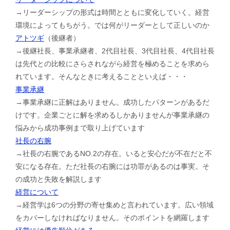
→リーダーシップの形式は時間とともに変化していく。経営
環境によってもちがう。では何がリーダーとして正しいのか
アトツギ
（後継者）
→後継社長、事業承継者、2代目社長、3代目社長、4代目社長
は先代との比較にさらされながら経営を極めることを求めら
れています。そんなときに考えることといえば・・・
事業承継
→事業承継に正解はありません。成功したパターンがあるだ
けです。企業ごとに解を求めるしかありませんが事業承継の
悩みから成功事例まで取り上げています
社長の右腕
→社長の右腕であるNO.2の存在。いると安心だが不在だと不
安になる存在。ただ社長の右腕には功罪があるのは事実。そ
の成功と失敗を解説します
経営について
→経営学は6つの分野の寄せ集めと言われています。広い領域
をカバーしなければなりません。そのポイントを網羅します