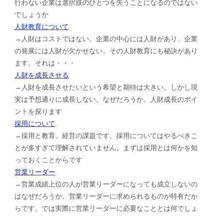
行わない企業は選択肢のひとつを失うことになるのではない
でしょうか
人財教育について
→人財はコストではない。企業の中心には人財があり、企業
の発展には人財が欠かせない。その人財教育にも秘訣があり
ます。それは・・・
人財を成長させる
→人財を成長させたいという希望と期待は大きい。しかし現
実は予想通りに成長しない。なぜだろうか。人財成長のポイ
ントを探ります
採用について
→採用と教育。経営の課題です。採用についてはやるべきこ
とが多すぎて理解されていません。まずは採用とは何かを知
っておくことからです
営業リーダー
→営業成績上位の人が営業リーダーになっても成立しないの
はなぜだろうか。営業リーダーに求められるものが特有だか
らです。では実際に営業リーダーに必要なこととは何でしょ