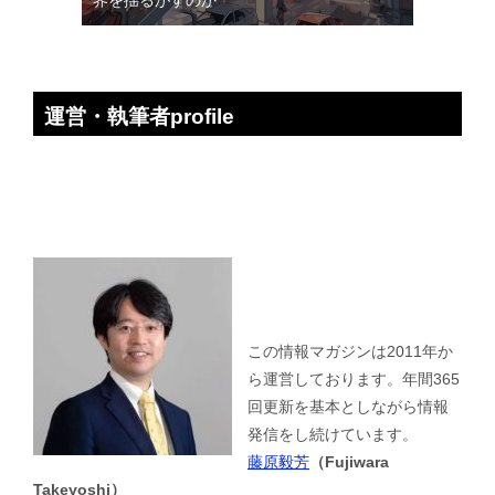
界を揺るがすのか
運営・執筆者profile
この情報マガジンは2011年か
ら運営しております。年間365
回更新を基本としながら情報
発信をし続けています。
藤原毅芳
（Fujiwara
Takeyoshi）