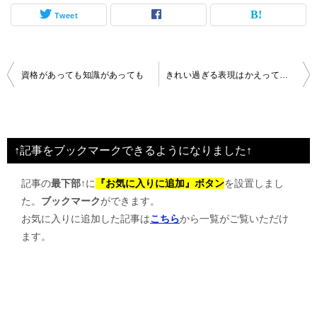
Tweet
投
資格があっても知識があっても
きれい過ぎる表現はかえってマイナス
稿
ナ
ビ
↑記事をブックマークできるようになりました↑
ゲ
記事の
最下部↑
に
『お気に入りに追加』ボタン
を設置しまし
ー
た。
ブックマーク
ができます。
シ
お気に入りに追加した記事は
こちら
から一覧がご覧いただけ
ョ
ます。
ン