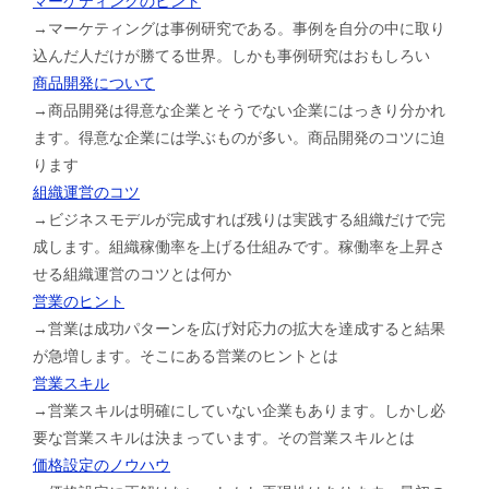
マーケティングのヒント
→マーケティングは事例研究である。事例を自分の中に取り
込んだ人だけが勝てる世界。しかも事例研究はおもしろい
商品開発について
→商品開発は得意な企業とそうでない企業にはっきり分かれ
ます。得意な企業には学ぶものが多い。商品開発のコツに迫
ります
組織運営のコツ
→ビジネスモデルが完成すれば残りは実践する組織だけで完
成します。組織稼働率を上げる仕組みです。稼働率を上昇さ
せる組織運営のコツとは何か
営業のヒント
→営業は成功パターンを広げ対応力の拡大を達成すると結果
が急増します。そこにある営業のヒントとは
営業スキル
→営業スキルは明確にしていない企業もあります。しかし必
要な営業スキルは決まっています。その営業スキルとは
価格設定のノウハウ