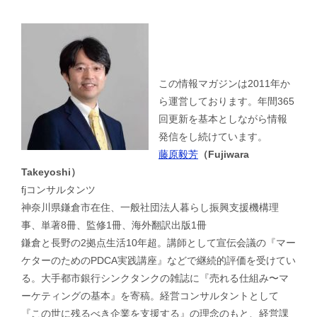
この情報マガジンは2011年か
ら運営しております。年間365
回更新を基本としながら情報
発信をし続けています。
藤原毅芳
（Fujiwara
Takeyoshi）
fjコンサルタンツ
神奈川県鎌倉市在住、一般社団法人暮らし振興支援機構理
事、単著8冊、監修1冊、海外翻訳出版1冊
鎌倉と長野の2拠点生活10年超。講師として宣伝会議の『マー
ケターのためのPDCA実践講座』などで継続的評価を受けてい
る。大手都市銀行シンクタンクの雑誌に『売れる仕組み〜マ
ーケティングの基本』を寄稿。経営コンサルタントとして
『この世に残るべき企業を支援する』の理念のもと、経営課