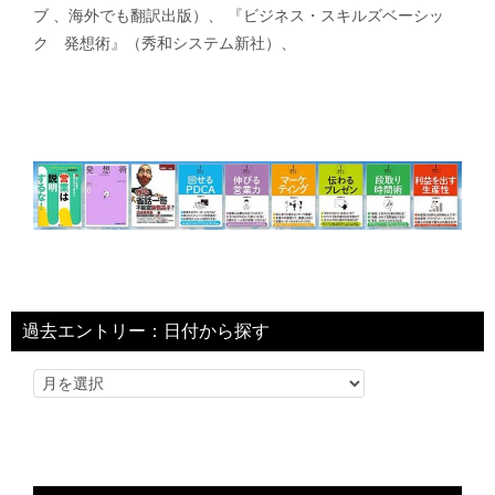
ブ 、海外でも翻訳出版）、 『ビジネス・スキルズベーシッ
ク 発想術』（秀和システム新社）、
過去エントリー：日付から探す