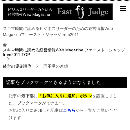
スキマ時間に読めるビジネスリーダーのための経営情報Web
Magazineファースト・ジャッジfrom2011
スキマ時間に読める経営情報Web Magazine ファースト・ジャッジ
from2011
TOP
経営の優先順位
理不尽の連鎖
記事をブックマークできるようになりました
記事の
最下部
に
『お気に入りに追加』ボタン
を設置しまし
た。
ブックマーク
ができます。
お気に入りに追加した記事は
こちら
から一覧がご覧いただ
けます。