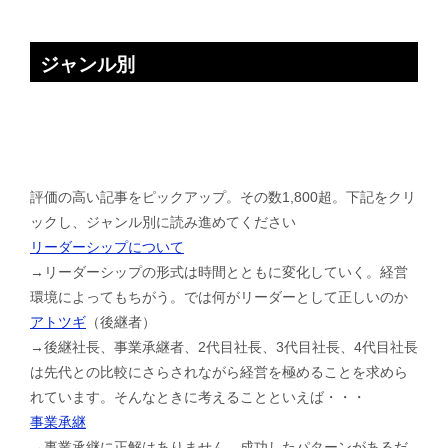
ジャンル別
評価の高い記事をピックアップ。その数1,800超。下記をクリ
ックし、ジャンル別に読み進めてください
リーダーシップについて
→リーダーシップの形式は時間とともに変化していく。経営
環境によってもちがう。では何がリーダーとして正しいのか
アトツギ
（後継者）
→後継社長、事業承継者、2代目社長、3代目社長、4代目社長
は先代との比較にさらされながら経営を極めることを求めら
れています。そんなときに考えることといえば・・・
事業承継
→事業承継に正解はありません。成功したパターンがあるだ