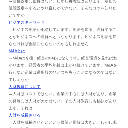
→価格設定に正解はない。しかし再現性はあります。最初の
値段設定をするとやり直しができない。そんなコツを知りた
いですか
ビジネスキーワード
→ビジネス用語が氾濫しています。用語を知る、理解するこ
とがビジネスへの理解へとつながります。ビジネス用語を知
らなければ会話にならないのかもしれません
M&Aとは
→M&Aは今後、経営の中心になります。経営環境を見ればわ
かります。経営者の平均年齢は上がり続けています。M&Aを
行わない企業は選択肢のひとつを失うことになるのではない
でしょうか
人財教育について
→人財はコストではない。企業の中心には人財があり、企業
の発展には人財が欠かせない。その人財教育にも秘訣があり
ます。それは・・・
人財を成長させる
→人財を成長させたいという希望と期待は大きい。しかし現