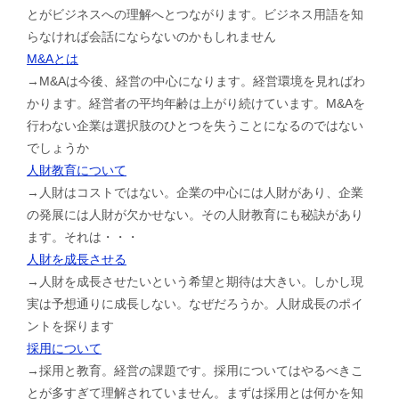
とがビジネスへの理解へとつながります。ビジネス用語を知
らなければ会話にならないのかもしれません
M&Aとは
→M&Aは今後、経営の中心になります。経営環境を見ればわ
かります。経営者の平均年齢は上がり続けています。M&Aを
行わない企業は選択肢のひとつを失うことになるのではない
でしょうか
人財教育について
→人財はコストではない。企業の中心には人財があり、企業
の発展には人財が欠かせない。その人財教育にも秘訣があり
ます。それは・・・
人財を成長させる
→人財を成長させたいという希望と期待は大きい。しかし現
実は予想通りに成長しない。なぜだろうか。人財成長のポイ
ントを探ります
採用について
→採用と教育。経営の課題です。採用についてはやるべきこ
とが多すぎて理解されていません。まずは採用とは何かを知