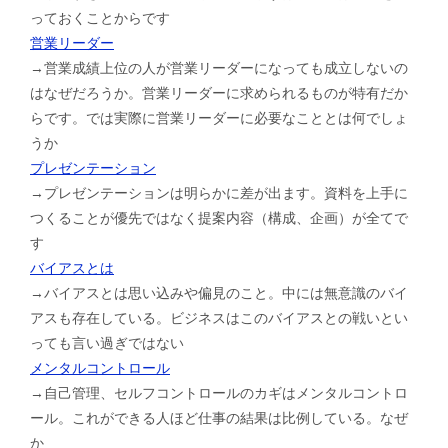
っておくことからです
営業リーダー
→営業成績上位の人が営業リーダーになっても成立しないの
はなぜだろうか。営業リーダーに求められるものが特有だか
らです。では実際に営業リーダーに必要なこととは何でしょ
うか
プレゼンテーション
→プレゼンテーションは明らかに差が出ます。資料を上手に
つくることが優先ではなく提案内容（構成、企画）が全てで
す
バイアスとは
→バイアスとは思い込みや偏見のこと。中には無意識のバイ
アスも存在している。ビジネスはこのバイアスとの戦いとい
っても言い過ぎではない
メンタルコントロール
→自己管理、セルフコントロールのカギはメンタルコントロ
ール。これができる人ほど仕事の結果は比例している。なぜ
か