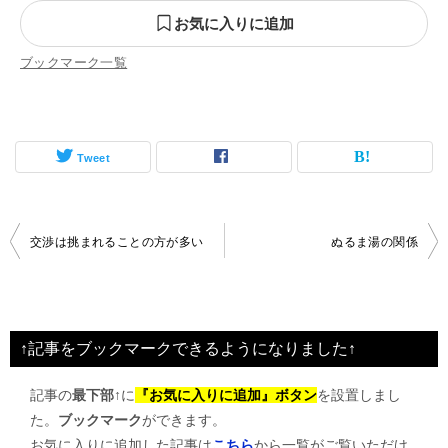
お気に入りに追加
ブックマーク一覧
Tweet
投
交渉は挑まれることの方が多い
ぬるま湯の関係
稿
ナ
ビ
↑記事をブックマークできるようになりました↑
ゲ
記事の
最下部↑
に
『お気に入りに追加』ボタン
を設置しまし
ー
た。
ブックマーク
ができます。
シ
お気に入りに追加した記事は
こちら
から一覧がご覧いただけ