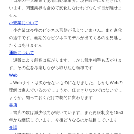
→日本の一大産業である自動車業界。現在岐路に立たされて
います。関連業界も含めて変化しなければならず目が離せま
せん
小売業について
→小売業は今後のビジネス形態が見えていません。まだ進化
の途中です。画期的なビジネスモデルが出てくるのを見逃し
たくはありません
通販について
→通販により顧客は広がります。しかし競争相手も広がりま
す。その点を考慮しながら取り組む領域です
Web
→Webサイトは欠かせないものになりました。しかしWebの
理解は進んでいるのでしょうか。任せきりなのではないでし
ょうか。知っておくだけで劇的に変わります
書店
→書店の数は減少傾向が続いています。また再販制度を1953
年から継続しています。今後どうなるのか注目しています
介護