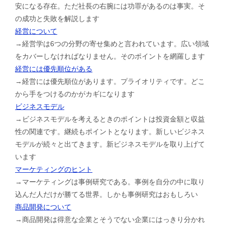
安になる存在。ただ社長の右腕には功罪があるのは事実。そ
の成功と失敗を解説します
経営について
→経営学は6つの分野の寄せ集めと言われています。広い領域
をカバーしなければなりません。そのポイントを網羅します
経営には優先順位がある
→経営には優先順位があります。プライオリティです。どこ
から手をつけるのかがカギになります
ビジネスモデル
→ビジネスモデルを考えるときのポイントは投資金額と収益
性の関連です。継続もポイントとなります。新しいビジネス
モデルが続々と出てきます。新ビジネスモデルを取り上げて
います
マーケティングのヒント
→マーケティングは事例研究である。事例を自分の中に取り
込んだ人だけが勝てる世界。しかも事例研究はおもしろい
商品開発について
→商品開発は得意な企業とそうでない企業にはっきり分かれ