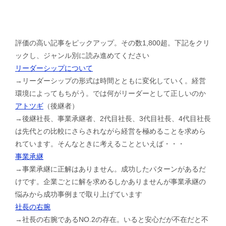
評価の高い記事をピックアップ。その数1,800超。下記をクリ
ックし、ジャンル別に読み進めてください
リーダーシップについて
→リーダーシップの形式は時間とともに変化していく。経営
環境によってもちがう。では何がリーダーとして正しいのか
アトツギ
（後継者）
→後継社長、事業承継者、2代目社長、3代目社長、4代目社長
は先代との比較にさらされながら経営を極めることを求めら
れています。そんなときに考えることといえば・・・
事業承継
→事業承継に正解はありません。成功したパターンがあるだ
けです。企業ごとに解を求めるしかありませんが事業承継の
悩みから成功事例まで取り上げています
社長の右腕
→社長の右腕であるNO.2の存在。いると安心だが不在だと不