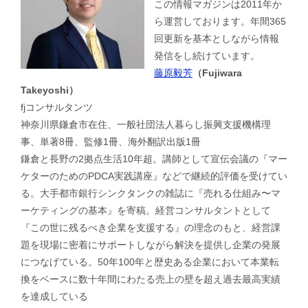
この情報マガジンは2011年か
ら運営しております。年間365
回更新を基本としながら情報
発信をし続けています。
藤原毅芳
（Fujiwara
Takeyoshi）
fjコンサルタンツ
神奈川県鎌倉市在住、一般社団法人暮らし振興支援機構理
事、単著8冊、監修1冊、海外翻訳出版1冊
鎌倉と長野の2拠点生活10年超。講師として宣伝会議の『マー
ケターのためのPDCA実践講座』などで継続的評価を受けてい
る。大手都市銀行シンクタンクの雑誌に『売れる仕組み〜マ
ーケティングの基本』を寄稿。経営コンサルタントとして
『この世に残るべき企業を支援する』の理念のもと、経営課
題を現場に密着にサポートしながら解決を提供し企業の発展
につなげている。50年100年と歴史ある企業において本業転
換をベースに数十年間にわたる売上の壁を超え過去最高実績
を達成している