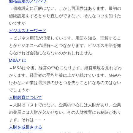
価格設定のノウハウ
→価格設定に正解はない。しかし再現性はあります。最初の
値段設定をするとやり直しができない。そんなコツを知りた
いですか
ビジネスキーワード
→ビジネス用語が氾濫しています。用語を知る、理解するこ
とがビジネスへの理解へとつながります。ビジネス用語を知
らなければ会話にならないのかもしれません
M&Aとは
→M&Aは今後、経営の中心になります。経営環境を見ればわ
かります。経営者の平均年齢は上がり続けています。M&Aを
行わない企業は選択肢のひとつを失うことになるのではない
でしょうか
人財教育について
→人財はコストではない。企業の中心には人財があり、企業
の発展には人財が欠かせない。その人財教育にも秘訣があり
ます。それは・・・
人財を成長させる