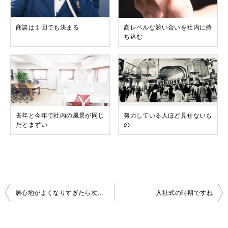
商談は１回でも決まる
高レベルな競い合いを社内に持
ち込む
去年と今年で社内の風景が同じ
努力している人ほど見せないも
だとまずい
の
投
居心地がよくなりすぎたら次にすすむ時期
入社式の時期ですね
稿
ナ