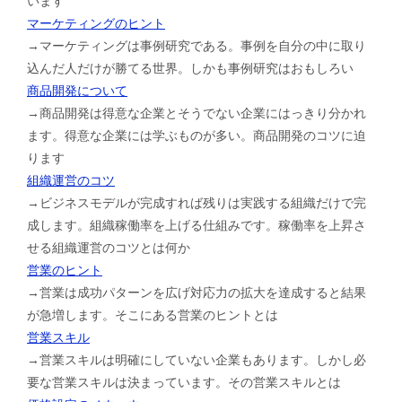
います
マーケティングのヒント
→マーケティングは事例研究である。事例を自分の中に取り
込んだ人だけが勝てる世界。しかも事例研究はおもしろい
商品開発について
→商品開発は得意な企業とそうでない企業にはっきり分かれ
ます。得意な企業には学ぶものが多い。商品開発のコツに迫
ります
組織運営のコツ
→ビジネスモデルが完成すれば残りは実践する組織だけで完
成します。組織稼働率を上げる仕組みです。稼働率を上昇さ
せる組織運営のコツとは何か
営業のヒント
→営業は成功パターンを広げ対応力の拡大を達成すると結果
が急増します。そこにある営業のヒントとは
営業スキル
→営業スキルは明確にしていない企業もあります。しかし必
要な営業スキルは決まっています。その営業スキルとは