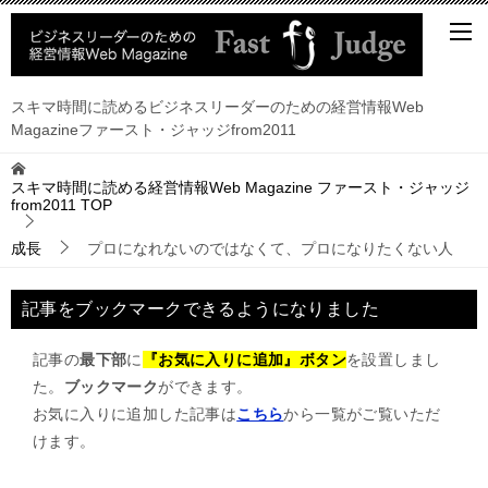
スキマ時間に読めるビジネスリーダーのための経営情報Web
Magazineファースト・ジャッジfrom2011
スキマ時間に読める経営情報Web Magazine ファースト・ジャッジ
from2011
TOP
成長
プロになれないのではなくて、プロになりたくない人
記事をブックマークできるようになりました
記事の
最下部
に
『お気に入りに追加』ボタン
を設置しまし
た。
ブックマーク
ができます。
お気に入りに追加した記事は
こちら
から一覧がご覧いただ
けます。