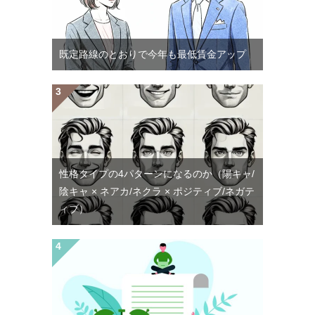
既定路線のとおりで今年も最低賃金アップ
性格タイプの4パターンになるのか（陽キャ/
陰キャ × ネアカ/ネクラ × ポジティブ/ネガテ
ィブ）