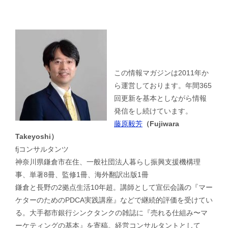
この情報マガジンは2011年か
ら運営しております。年間365
回更新を基本としながら情報
発信をし続けています。
藤原毅芳
（Fujiwara
Takeyoshi）
fjコンサルタンツ
神奈川県鎌倉市在住、一般社団法人暮らし振興支援機構理
事、単著8冊、監修1冊、海外翻訳出版1冊
鎌倉と長野の2拠点生活10年超。講師として宣伝会議の『マー
ケターのためのPDCA実践講座』などで継続的評価を受けてい
る。大手都市銀行シンクタンクの雑誌に『売れる仕組み〜マ
ーケティングの基本』を寄稿。経営コンサルタントとして