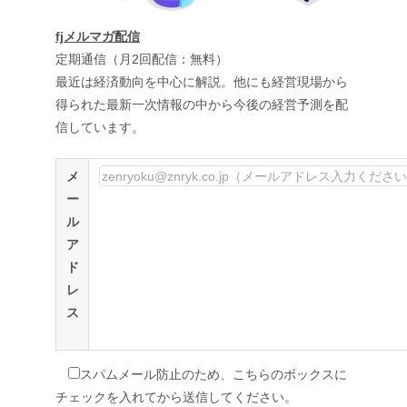
fjメルマガ配信
定期通信（月2回配信：無料）
最近は経済動向を中心に解説。他にも経営現場から
得られた最新一次情報の中から今後の経営予測を配
信しています。
メ
ー
ル
ア
ド
レ
ス
スパムメール防止のため、こちらのボックスに
チェックを入れてから送信してください。