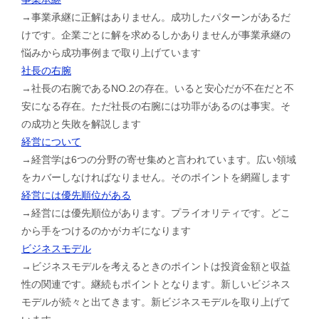
→事業承継に正解はありません。成功したパターンがあるだ
けです。企業ごとに解を求めるしかありませんが事業承継の
悩みから成功事例まで取り上げています
社長の右腕
→社長の右腕であるNO.2の存在。いると安心だが不在だと不
安になる存在。ただ社長の右腕には功罪があるのは事実。そ
の成功と失敗を解説します
経営について
→経営学は6つの分野の寄せ集めと言われています。広い領域
をカバーしなければなりません。そのポイントを網羅します
経営には優先順位がある
→経営には優先順位があります。プライオリティです。どこ
から手をつけるのかがカギになります
ビジネスモデル
→ビジネスモデルを考えるときのポイントは投資金額と収益
性の関連です。継続もポイントとなります。新しいビジネス
モデルが続々と出てきます。新ビジネスモデルを取り上げて