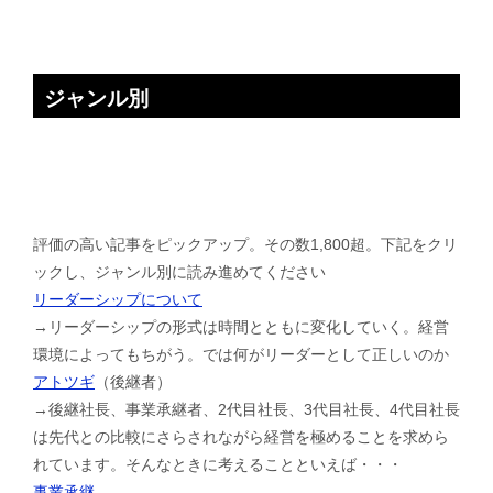
ジャンル別
評価の高い記事をピックアップ。その数1,800超。下記をクリ
ックし、ジャンル別に読み進めてください
リーダーシップについて
→リーダーシップの形式は時間とともに変化していく。経営
環境によってもちがう。では何がリーダーとして正しいのか
アトツギ
（後継者）
→後継社長、事業承継者、2代目社長、3代目社長、4代目社長
は先代との比較にさらされながら経営を極めることを求めら
れています。そんなときに考えることといえば・・・
事業承継