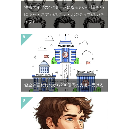
性格タイプの4パターンになるのか（陽キャ/
陰キャ × ネアカ/ネクラ × ポジティブ/ネガテ
ィブ）
健全と言われながら200億円の支援を受ける