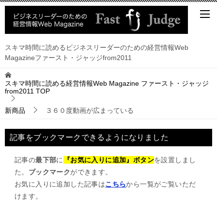
スキマ時間に読めるビジネスリーダーのための経営情報Web
Magazineファースト・ジャッジfrom2011
スキマ時間に読める経営情報Web Magazine ファースト・ジャッジ
from2011
TOP
新商品
３６０度動画が広まっている
記事をブックマークできるようになりました
記事の
最下部
に
『お気に入りに追加』ボタン
を設置しまし
た。
ブックマーク
ができます。
お気に入りに追加した記事は
こちら
から一覧がご覧いただ
けます。