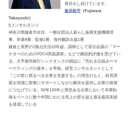
発信をし続けています。
藤原毅芳
（Fujiwara
Takeyoshi）
fjコンサルタンツ
神奈川県鎌倉市在住、一般社団法人暮らし振興支援機構理
事、単著8冊、監修1冊、海外翻訳出版1冊
鎌倉と長野の2拠点生活10年超。講師として宣伝会議の『マー
ケターのためのPDCA実践講座』などで継続的評価を受けてい
る。大手都市銀行シンクタンクの雑誌に『売れる仕組み〜マ
ーケティングの基本』を寄稿。経営コンサルタントとして
『この世に残るべき企業を支援する』の理念のもと、経営課
題を現場に密着にサポートしながら解決を提供し企業の発展
につなげている。50年100年と歴史ある企業において本業転
換をベースに数十年間にわたる売上の壁を超え過去最高実績
を達成している