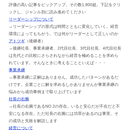
評価の高い記事をピックアップ。その数1,800超。下記をクリ
ックし、ジャンル別に読み進めてください
リーダーシップについて
→リーダーシップの形式は時間とともに変化していく。経営
環境によってもちがう。では何がリーダーとして正しいのか
アトツギ
（後継者）
→後継社長、事業承継者、2代目社長、3代目社長、4代目社長
は先代との比較にさらされながら経営を極めることを求めら
れています。そんなときに考えることといえば・・・
事業承継
→事業承継に正解はありません。成功したパターンがあるだ
けです。企業ごとに解を求めるしかありませんが事業承継の
悩みから成功事例まで取り上げています
社長の右腕
→社長の右腕であるNO.2の存在。いると安心だが不在だと不
安になる存在。ただ社長の右腕には功罪があるのは事実。そ
の成功と失敗を解説します
経営について