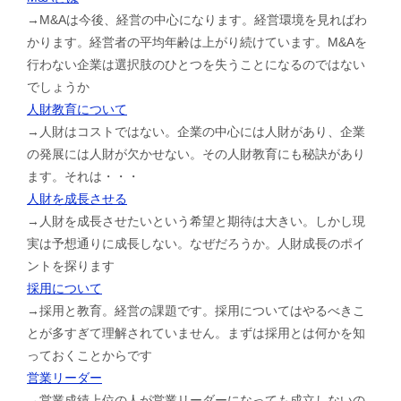
→M&Aは今後、経営の中心になります。経営環境を見ればわ
かります。経営者の平均年齢は上がり続けています。M&Aを
行わない企業は選択肢のひとつを失うことになるのではない
でしょうか
人財教育について
→人財はコストではない。企業の中心には人財があり、企業
の発展には人財が欠かせない。その人財教育にも秘訣があり
ます。それは・・・
人財を成長させる
→人財を成長させたいという希望と期待は大きい。しかし現
実は予想通りに成長しない。なぜだろうか。人財成長のポイ
ントを探ります
採用について
→採用と教育。経営の課題です。採用についてはやるべきこ
とが多すぎて理解されていません。まずは採用とは何かを知
っておくことからです
営業リーダー
→営業成績上位の人が営業リーダーになっても成立しないの