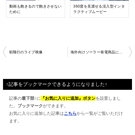
動画も飽きるので飽きさせない
360度を見渡せる没入型インタ
ために
ラクティブムービー
投
初飛行のライブ映像
海外向けソーラー発電商品について
稿
ナ
ビ
↑記事をブックマークできるようになりました↑
ゲ
記事の
最下部↑
に
『お気に入りに追加』ボタン
を設置しまし
ー
た。
ブックマーク
ができます。
シ
お気に入りに追加した記事は
こちら
から一覧がご覧いただけ
ョ
ます。
ン