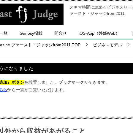
スキマ時間に読めるビジネスリーダー
ァースト・ジャッジfrom2011
一覧
Gunosy掲載
問合せ
iOS-App（外部Web）
ine ファースト・ジャッジfrom2011
TOP
ビジネスモデル
うになりました
追加』ボタン
を設置しました。
ブックマーク
ができます。
ちら
から一覧がご覧いただけます。
以外から収益があがること