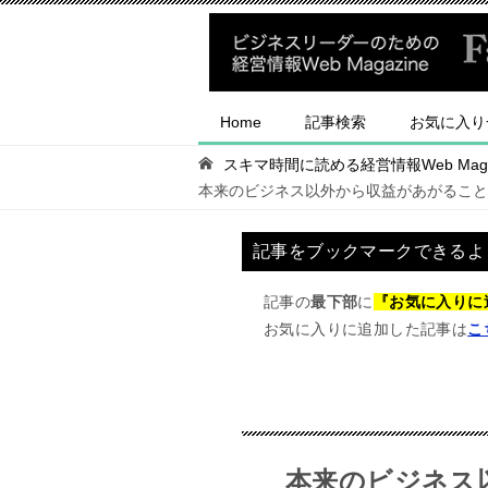
Home
記事検索
お気に入り
スキマ時間に読める経営情報Web Magaz
本来のビジネス以外から収益があがること
記事をブックマークできるよ
記事の
最下部
に
『お気に入りに
お気に入りに追加した記事は
こ
本来のビジネス