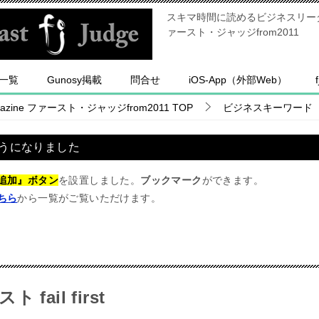
スキマ時間に読めるビジネスリーダー
ァースト・ジャッジfrom2011
一覧
Gunosy掲載
問合せ
iOS-App（外部Web）
ine ファースト・ジャッジfrom2011
TOP
ビジネスキーワード
うになりました
追加』ボタン
を設置しました。
ブックマーク
ができます。
ちら
から一覧がご覧いただけます。
fail first