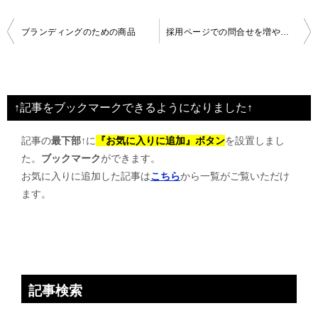
投
ブランディングのための商品
採用ページでの問合せを増やすには？
稿
ナ
ビ
↑記事をブックマークできるようになりました↑
ゲ
記事の
最下部↑
に
『お気に入りに追加』ボタン
を設置しまし
ー
た。
ブックマーク
ができます。
シ
お気に入りに追加した記事は
こちら
から一覧がご覧いただけ
ョ
ます。
ン
記事検索