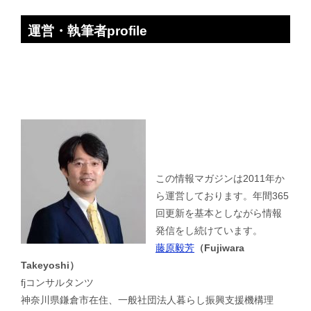
運営・執筆者profile
この情報マガジンは2011年か
ら運営しております。年間365
回更新を基本としながら情報
発信をし続けています。
藤原毅芳
（Fujiwara
Takeyoshi）
fjコンサルタンツ
神奈川県鎌倉市在住、一般社団法人暮らし振興支援機構理