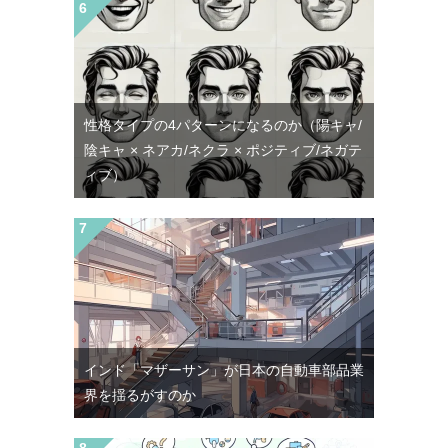
性格タイプの4パターンになるのか（陽キャ/
陰キャ × ネアカ/ネクラ × ポジティブ/ネガテ
ィブ）
インド「マザーサン」が日本の自動車部品業
界を揺るがすのか