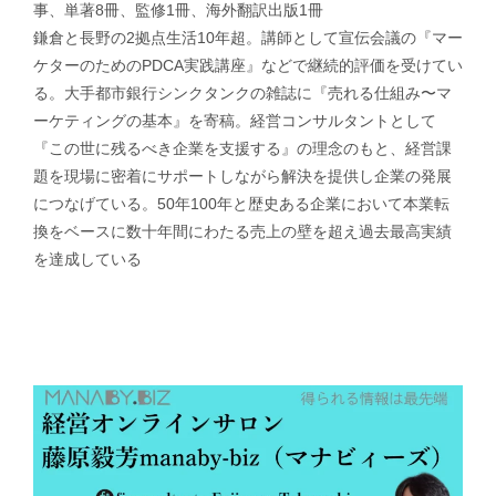
事、単著8冊、監修1冊、海外翻訳出版1冊
鎌倉と長野の2拠点生活10年超。講師として宣伝会議の『マー
ケターのためのPDCA実践講座』などで継続的評価を受けてい
る。大手都市銀行シンクタンクの雑誌に『売れる仕組み〜マ
ーケティングの基本』を寄稿。経営コンサルタントとして
『この世に残るべき企業を支援する』の理念のもと、経営課
題を現場に密着にサポートしながら解決を提供し企業の発展
につなげている。50年100年と歴史ある企業において本業転
換をベースに数十年間にわたる売上の壁を超え過去最高実績
を達成している