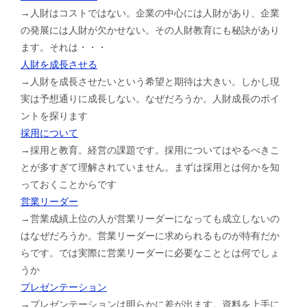
→人財はコストではない。企業の中心には人財があり、企業
の発展には人財が欠かせない。その人財教育にも秘訣があり
ます。それは・・・
人財を成長させる
→人財を成長させたいという希望と期待は大きい。しかし現
実は予想通りに成長しない。なぜだろうか。人財成長のポイ
ントを探ります
採用について
→採用と教育。経営の課題です。採用についてはやるべきこ
とが多すぎて理解されていません。まずは採用とは何かを知
っておくことからです
営業リーダー
→営業成績上位の人が営業リーダーになっても成立しないの
はなぜだろうか。営業リーダーに求められるものが特有だか
らです。では実際に営業リーダーに必要なこととは何でしょ
うか
プレゼンテーション
→プレゼンテーションは明らかに差が出ます。資料を上手に