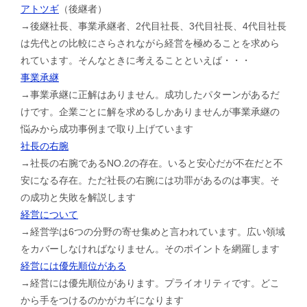
アトツギ
（後継者）
→後継社長、事業承継者、2代目社長、3代目社長、4代目社長
は先代との比較にさらされながら経営を極めることを求めら
れています。そんなときに考えることといえば・・・
事業承継
→事業承継に正解はありません。成功したパターンがあるだ
けです。企業ごとに解を求めるしかありませんが事業承継の
悩みから成功事例まで取り上げています
社長の右腕
→社長の右腕であるNO.2の存在。いると安心だが不在だと不
安になる存在。ただ社長の右腕には功罪があるのは事実。そ
の成功と失敗を解説します
経営について
→経営学は6つの分野の寄せ集めと言われています。広い領域
をカバーしなければなりません。そのポイントを網羅します
経営には優先順位がある
→経営には優先順位があります。プライオリティです。どこ
から手をつけるのかがカギになります