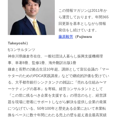
この情報マガジンは2011年か
ら運営しております。年間365
回更新を基本としながら情報
発信をし続けています。
藤原毅芳
（Fujiwara
Takeyoshi）
fjコンサルタンツ
神奈川県鎌倉市在住、一般社団法人暮らし振興支援機構理
事、単著8冊、監修1冊、海外翻訳出版1冊
鎌倉と長野の2拠点生活10年超。講師として宣伝会議の『マー
ケターのためのPDCA実践講座』などで継続的評価を受けてい
る。大手都市銀行シンクタンクの雑誌に『売れる仕組み〜マ
ーケティングの基本』を寄稿。経営コンサルタントとして
『この世に残るべき企業を支援する』の理念のもと、経営課
題を現場に密着にサポートしながら解決を提供し企業の発展
につなげている。50年100年と歴史ある企業において本業転
換をベースに数十年間にわたる売上の壁を超え過去最高実績