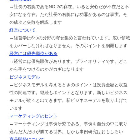
→社長の右腕であるNO.2の存在。いると安心だが不在だと不
安になる存在。ただ社長の右腕には功罪があるのは事実。そ
の成功と失敗を解説します
経営について
→経営学は6つの分野の寄せ集めと言われています。広い領域
をカバーしなければなりません。そのポイントを網羅します
経営には優先順位がある
→経営には優先順位があります。プライオリティです。どこ
から手をつけるのかがカギになります
ビジネスモデル
→ビジネスモデルを考えるときのポイントは投資金額と収益
性の関連です。継続もポイントとなります。新しいビジネス
モデルが続々と出てきます。新ビジネスモデルを取り上げて
います
マーケティングのヒント
→マーケティングは事例研究である。事例を自分の中に取り
込んだ人だけが勝てる世界。しかも事例研究はおもしろい
商品開発について