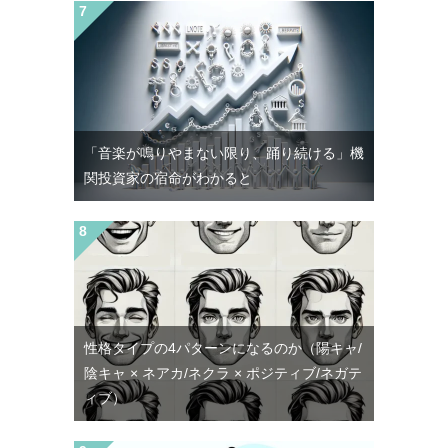
「音楽が鳴りやまない限り、踊り続ける」機
関投資家の宿命がわかると
性格タイプの4パターンになるのか（陽キャ/
陰キャ × ネアカ/ネクラ × ポジティブ/ネガテ
ィブ）