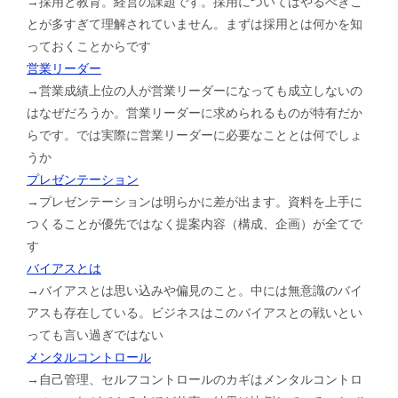
→採用と教育。経営の課題です。採用についてはやるべきこ
とが多すぎて理解されていません。まずは採用とは何かを知
っておくことからです
営業リーダー
→営業成績上位の人が営業リーダーになっても成立しないの
はなぜだろうか。営業リーダーに求められるものが特有だか
らです。では実際に営業リーダーに必要なこととは何でしょ
うか
プレゼンテーション
→プレゼンテーションは明らかに差が出ます。資料を上手に
つくることが優先ではなく提案内容（構成、企画）が全てで
す
バイアスとは
→バイアスとは思い込みや偏見のこと。中には無意識のバイ
アスも存在している。ビジネスはこのバイアスとの戦いとい
っても言い過ぎではない
メンタルコントロール
→自己管理、セルフコントロールのカギはメンタルコントロ