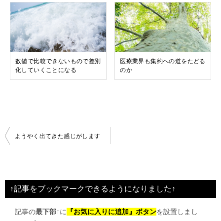
数値で比較できないもので差別
医療業界も集約への道をたどる
化していくことになる
のか
投
ようやく出てきた感じがします
稿
ナ
ビ
↑記事をブックマークできるようになりました↑
ゲ
記事の
最下部↑
に
『お気に入りに追加』ボタン
を設置しまし
ー