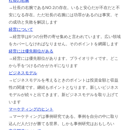
社長の右腕
→社長の右腕であるNO.2の存在。いると安心だが不在だと不
安になる存在。ただ社長の右腕には功罪があるのは事実。そ
の成功と失敗を解説します
経営について
→経営学は6つの分野の寄せ集めと言われています。広い領域
をカバーしなければなりません。そのポイントを網羅します
経営には優先順位がある
→経営には優先順位があります。プライオリティです。どこ
から手をつけるのかがカギになります
ビジネスモデル
→ビジネスモデルを考えるときのポイントは投資金額と収益
性の関連です。継続もポイントとなります。新しいビジネス
モデルが続々と出てきます。新ビジネスモデルを取り上げて
います
マーケティングのヒント
→マーケティングは事例研究である。事例を自分の中に取り
込んだ人だけが勝てる世界。しかも事例研究はおもしろい