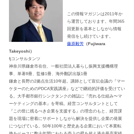
この情報マガジンは2011年か
ら運営しております。年間365
回更新を基本としながら情報
発信をし続けています。
藤原毅芳
（Fujiwara
Takeyoshi）
fjコンサルタンツ
神奈川県鎌倉市在住、一般社団法人暮らし振興支援機構理
事、単著8冊、監修1冊、海外翻訳出版1冊
鎌倉と長野の2拠点生活10年超。講師として宣伝会議の『マー
ケターのためのPDCA実践講座』などで継続的評価を受けてい
る。大手都市銀行シンクタンクの雑誌に『売れる仕組み〜マ
ーケティングの基本』を寄稿。経営コンサルタントとして
『この世に残るべき企業を支援する』の理念のもと、経営課
題を現場に密着にサポートしながら解決を提供し企業の発展
につなげている。50年100年と歴史ある企業において本業転
換をベースに数十年間にわたる売上の壁を超え過去最高実績