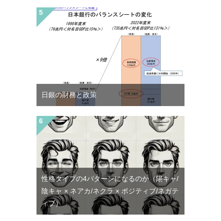
日銀の財務と政策
性格タイプの4パターンになるのか（陽キャ/
陰キャ × ネアカ/ネクラ × ポジティブ/ネガテ
ィブ）