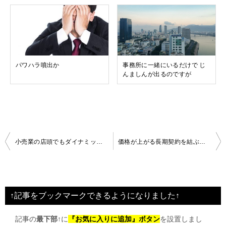
パワハラ噴出か
事務所に一緒にいるだけで じ
んましんが出るのですが
投
小売業の店頭でもダイナミックプライシング普及へ
価格が上がる長期契約を結ぶことができるメーカーとは
稿
ナ
ビ
↑記事をブックマークできるようになりました↑
ゲ
記事の
最下部↑
に
『お気に入りに追加』ボタン
を設置しまし
ー