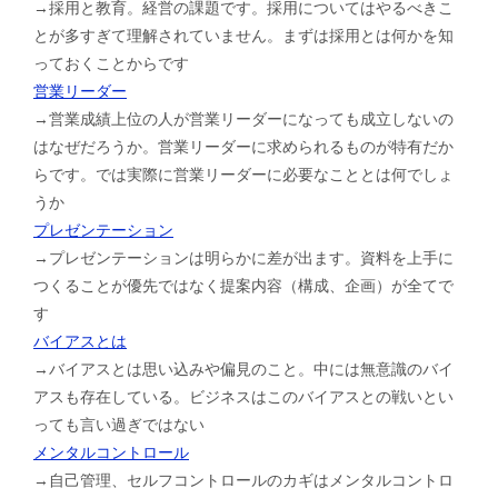
→採用と教育。経営の課題です。採用についてはやるべきこ
とが多すぎて理解されていません。まずは採用とは何かを知
っておくことからです
営業リーダー
→営業成績上位の人が営業リーダーになっても成立しないの
はなぜだろうか。営業リーダーに求められるものが特有だか
らです。では実際に営業リーダーに必要なこととは何でしょ
うか
プレゼンテーション
→プレゼンテーションは明らかに差が出ます。資料を上手に
つくることが優先ではなく提案内容（構成、企画）が全てで
す
バイアスとは
→バイアスとは思い込みや偏見のこと。中には無意識のバイ
アスも存在している。ビジネスはこのバイアスとの戦いとい
っても言い過ぎではない
メンタルコントロール
→自己管理、セルフコントロールのカギはメンタルコントロ