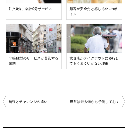
注文0分、会計0分サービス
顧客が安全だと感じる4つのポ
イント
非接触型のサービスが普及する
飲食店がテイクアウトに移行し
業態
てもうまくいかない理由
投
無謀とチャレンジの違い
経営は最大値から予測しておく
稿
ナ