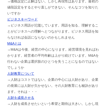
→価格設定に正解はない。しかし再現性はあります。最初の
値段設定をするとやり直しができない。そんなコツを知りた
いですか
ビジネスキーワード
→ビジネス用語が氾濫しています。用語を知る、理解するこ
とがビジネスへの理解へとつながります。ビジネス用語を知
らなければ会話にならないのかもしれません
M&Aとは
→M&Aは今後、経営の中心になります。経営環境を見ればわ
かります。経営者の平均年齢は上がり続けています。M&Aを
行わない企業は選択肢のひとつを失うことになるのではない
でしょうか
人財教育について
→人財はコストではない。企業の中心には人財があり、企業
の発展には人財が欠かせない。その人財教育にも秘訣があり
ます。それは・・・
人財を成長させる
→人財を成長させたいという希望と期待は大きい。しかし現