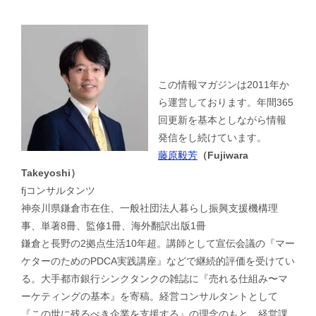
この情報マガジンは2011年か
ら運営しております。年間365
回更新を基本としながら情報
発信をし続けています。
藤原毅芳
（Fujiwara
Takeyoshi）
fjコンサルタンツ
神奈川県鎌倉市在住、一般社団法人暮らし振興支援機構理
事、単著8冊、監修1冊、海外翻訳出版1冊
鎌倉と長野の2拠点生活10年超。講師として宣伝会議の『マー
ケターのためのPDCA実践講座』などで継続的評価を受けてい
る。大手都市銀行シンクタンクの雑誌に『売れる仕組み〜マ
ーケティングの基本』を寄稿。経営コンサルタントとして
『この世に残るべき企業を支援する』の理念のもと、経営課