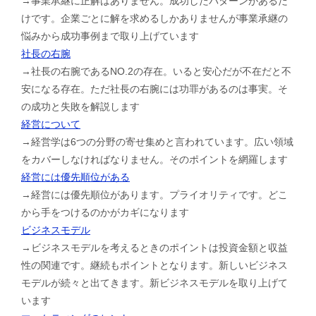
→事業承継に正解はありません。成功したパターンがあるだ
けです。企業ごとに解を求めるしかありませんが事業承継の
悩みから成功事例まで取り上げています
社長の右腕
→社長の右腕であるNO.2の存在。いると安心だが不在だと不
安になる存在。ただ社長の右腕には功罪があるのは事実。そ
の成功と失敗を解説します
経営について
→経営学は6つの分野の寄せ集めと言われています。広い領域
をカバーしなければなりません。そのポイントを網羅します
経営には優先順位がある
→経営には優先順位があります。プライオリティです。どこ
から手をつけるのかがカギになります
ビジネスモデル
→ビジネスモデルを考えるときのポイントは投資金額と収益
性の関連です。継続もポイントとなります。新しいビジネス
モデルが続々と出てきます。新ビジネスモデルを取り上げて
います