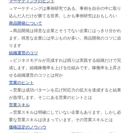
マーケティングのヒント
→マーケティングは事例研究である。事例を自分の中に取り
込んだ人だけが勝てる世界。しかも事例研究はおもしろい
商品開発について
→商品開発は得意な企業とそうでない企業にはっきり分かれ
ます。得意な企業には学ぶものが多い。商品開発のコツに迫
ります
組織運営のコツ
→ビジネスモデルが完成すれば残りは実践する組織だけで完
成します。組織稼働率を上げる仕組みです。稼働率を上昇さ
せる組織運営のコツとは何か
営業のヒント
→営業は成功パターンを広げ対応力の拡大を達成すると結果
が急増します。そこにある営業のヒントとは
営業スキル
→営業スキルは明確にしていない企業もあります。しかし必
要な営業スキルは決まっています。その営業スキルとは
価格設定のノウハウ