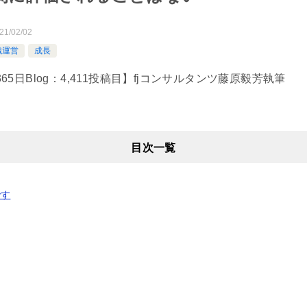
21/02/02
織運営
成長
nts365日Blog：4,411投稿目】fjコンサルタンツ藤原毅芳執筆
目次一覧
です