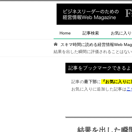
Home
記事検索
お気に入り
スキマ時間に読める経営情報Web Magaz
結果を出した瞬間に評価されることはない
記事をブックマークできるよ
記事の
最下部
に
『お気に入りに
お気に入りに追加した記事は
こ
結果を出した瞬