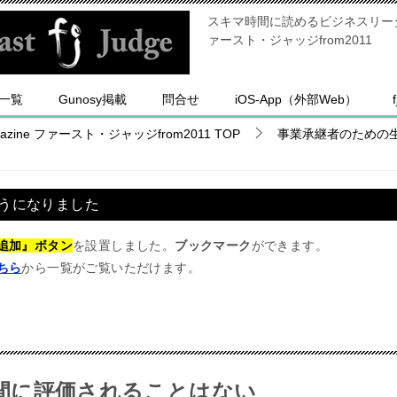
スキマ時間に読めるビジネスリーダー
ァースト・ジャッジfrom2011
一覧
Gunosy掲載
問合せ
iOS-App（外部Web）
ine ファースト・ジャッジfrom2011
TOP
事業承継者のための
うになりました
追加』ボタン
を設置しました。
ブックマーク
ができます。
ちら
から一覧がご覧いただけます。
間に評価されることはない