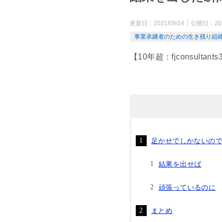
更新日：
2021/09/14
公開日：
20
事業承継者のための生き残り組
【10年超：fjconsulta
足かせでしかないの
結果を出せば
頑張っているのに
まとめ