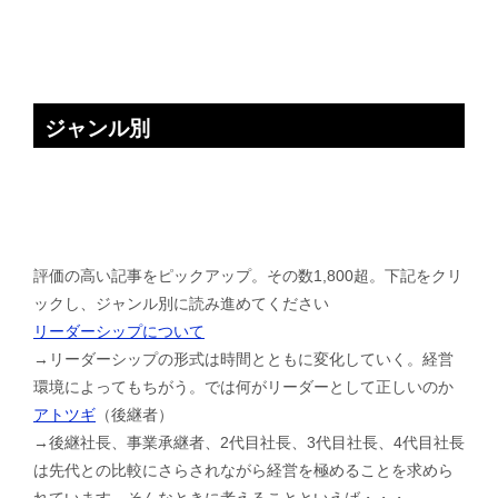
ジャンル別
評価の高い記事をピックアップ。その数1,800超。下記をクリ
ックし、ジャンル別に読み進めてください
リーダーシップについて
→リーダーシップの形式は時間とともに変化していく。経営
環境によってもちがう。では何がリーダーとして正しいのか
アトツギ
（後継者）
→後継社長、事業承継者、2代目社長、3代目社長、4代目社長
は先代との比較にさらされながら経営を極めることを求めら
れています。そんなときに考えることといえば・・・