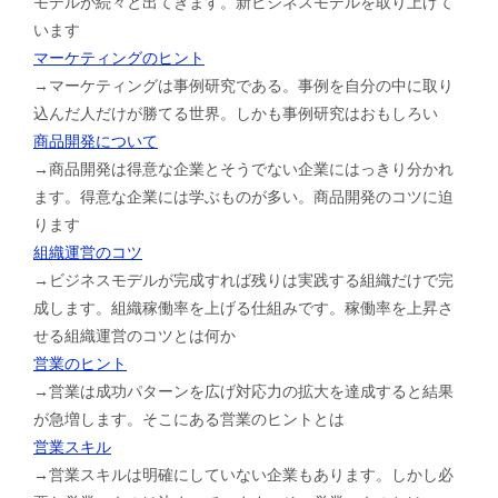
モデルが続々と出てきます。新ビジネスモデルを取り上げて
います
マーケティングのヒント
→マーケティングは事例研究である。事例を自分の中に取り
込んだ人だけが勝てる世界。しかも事例研究はおもしろい
商品開発について
→商品開発は得意な企業とそうでない企業にはっきり分かれ
ます。得意な企業には学ぶものが多い。商品開発のコツに迫
ります
組織運営のコツ
→ビジネスモデルが完成すれば残りは実践する組織だけで完
成します。組織稼働率を上げる仕組みです。稼働率を上昇さ
せる組織運営のコツとは何か
営業のヒント
→営業は成功パターンを広げ対応力の拡大を達成すると結果
が急増します。そこにある営業のヒントとは
営業スキル
→営業スキルは明確にしていない企業もあります。しかし必