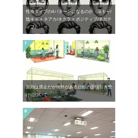
性格タイプの4パターンになるのか（陽キャ/
陰キャ × ネアカ/ネクラ × ポジティブ/ネガテ
ィブ）
原則は禁止だが例外がある日銀の国債引き受
けについて