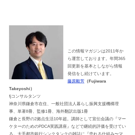
この情報マガジンは2011年か
ら運営しております。年間365
回更新を基本としながら情報
発信をし続けています。
藤原毅芳
（Fujiwara
Takeyoshi）
fjコンサルタンツ
神奈川県鎌倉市在住、一般社団法人暮らし振興支援機構理
事、単著8冊、監修1冊、海外翻訳出版1冊
鎌倉と長野の2拠点生活10年超。講師として宣伝会議の『マー
ケターのためのPDCA実践講座』などで継続的評価を受けてい
る。大手都市銀行シンクタンクの雑誌に『売れる仕組み〜マ