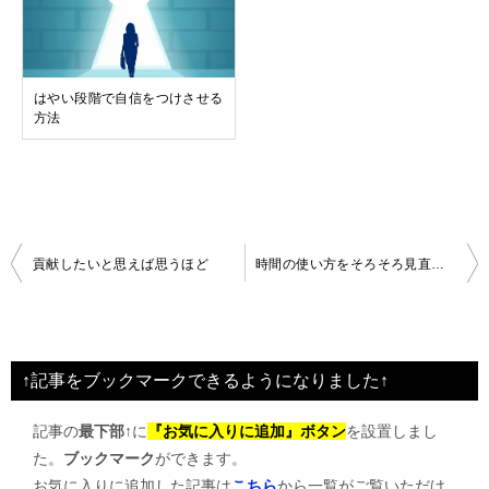
はやい段階で自信をつけさせる
方法
投
貢献したいと思えば思うほど
時間の使い方をそろそろ見直す時期
稿
ナ
ビ
↑記事をブックマークできるようになりました↑
ゲ
記事の
最下部↑
に
『お気に入りに追加』ボタン
を設置しまし
ー
た。
ブックマーク
ができます。
シ
お気に入りに追加した記事は
こちら
から一覧がご覧いただけ