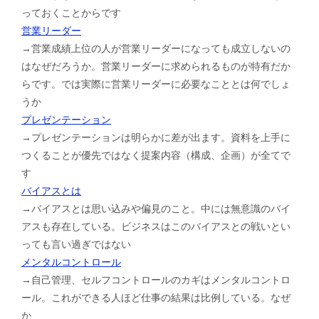
っておくことからです
営業リーダー
→営業成績上位の人が営業リーダーになっても成立しないの
はなぜだろうか。営業リーダーに求められるものが特有だか
らです。では実際に営業リーダーに必要なこととは何でしょ
うか
プレゼンテーション
→プレゼンテーションは明らかに差が出ます。資料を上手に
つくることが優先ではなく提案内容（構成、企画）が全てで
す
バイアスとは
→バイアスとは思い込みや偏見のこと。中には無意識のバイ
アスも存在している。ビジネスはこのバイアスとの戦いとい
っても言い過ぎではない
メンタルコントロール
→自己管理、セルフコントロールのカギはメンタルコントロ
ール。これができる人ほど仕事の結果は比例している。なぜ
か