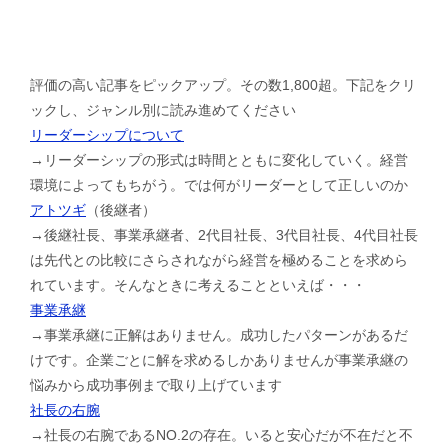
評価の高い記事をピックアップ。その数1,800超。下記をクリ
ックし、ジャンル別に読み進めてください
リーダーシップについて
→リーダーシップの形式は時間とともに変化していく。経営
環境によってもちがう。では何がリーダーとして正しいのか
アトツギ
（後継者）
→後継社長、事業承継者、2代目社長、3代目社長、4代目社長
は先代との比較にさらされながら経営を極めることを求めら
れています。そんなときに考えることといえば・・・
事業承継
→事業承継に正解はありません。成功したパターンがあるだ
けです。企業ごとに解を求めるしかありませんが事業承継の
悩みから成功事例まで取り上げています
社長の右腕
→社長の右腕であるNO.2の存在。いると安心だが不在だと不