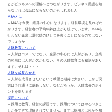
とがビジネスへの理解へとつながります。ビジネス用語を知
らなければ会話にならないのかもしれません
M&Aとは
→M&Aは今後、経営の中心になります。経営環境を見ればわ
かります。経営者の平均年齢は上がり続けています。M&Aを
行わない企業は選択肢のひとつを失うことになるのではない
でしょうか
人財教育について
→人財はコストではない。企業の中心には人財があり、企業
の発展には人財が欠かせない。その人財教育にも秘訣があり
ます。それは・・・
人財を成長させる
→人財を成長させたいという希望と期待は大きい。しかし現
実は予想通りに成長しない。なぜだろうか。人財成長のポイ
ントを探ります
採用について
→採用と教育。経営の課題です。採用についてはやるべきこ
とが多すぎて理解されていません。まずは採用とは何かを知