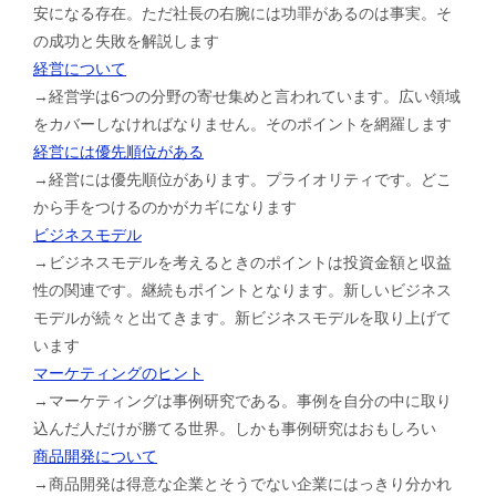
安になる存在。ただ社長の右腕には功罪があるのは事実。そ
の成功と失敗を解説します
経営について
→経営学は6つの分野の寄せ集めと言われています。広い領域
をカバーしなければなりません。そのポイントを網羅します
経営には優先順位がある
→経営には優先順位があります。プライオリティです。どこ
から手をつけるのかがカギになります
ビジネスモデル
→ビジネスモデルを考えるときのポイントは投資金額と収益
性の関連です。継続もポイントとなります。新しいビジネス
モデルが続々と出てきます。新ビジネスモデルを取り上げて
います
マーケティングのヒント
→マーケティングは事例研究である。事例を自分の中に取り
込んだ人だけが勝てる世界。しかも事例研究はおもしろい
商品開発について
→商品開発は得意な企業とそうでない企業にはっきり分かれ