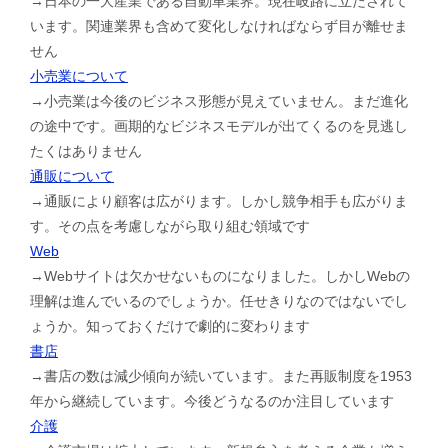
→日本の一大産業である自動車業界。現在岐路に立たされて
います。関連業界も含めて変化しなければならず目が離せま
せん
小売業について
→小売業は今後のビジネス形態が見えていません。まだ進化
の途中です。画期的なビジネスモデルが出てくるのを見逃し
たくはありません
通販について
→通販により顧客は広がります。しかし競争相手も広がりま
す。その点を考慮しながら取り組む領域です
Web
→Webサイトは欠かせないものになりました。しかしWebの
理解は進んでいるのでしょうか。任せきりなのではないでし
ょうか。知っておくだけで劇的に変わります
書店
→書店の数は減少傾向が続いています。また再販制度を1953
年から継続しています。今後どうなるのか注目しています
介護