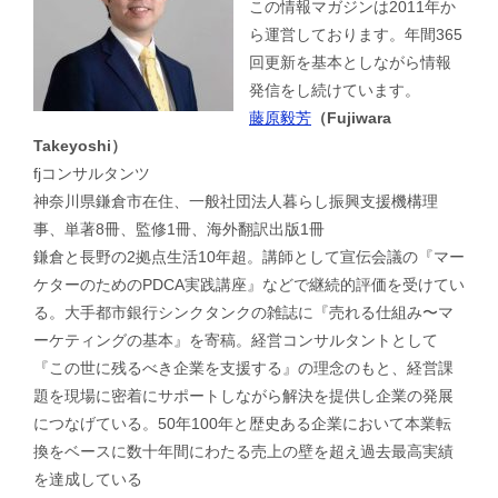
この情報マガジンは2011年か
ら運営しております。年間365
回更新を基本としながら情報
発信をし続けています。
藤原毅芳
（Fujiwara
Takeyoshi）
fjコンサルタンツ
神奈川県鎌倉市在住、一般社団法人暮らし振興支援機構理
事、単著8冊、監修1冊、海外翻訳出版1冊
鎌倉と長野の2拠点生活10年超。講師として宣伝会議の『マー
ケターのためのPDCA実践講座』などで継続的評価を受けてい
る。大手都市銀行シンクタンクの雑誌に『売れる仕組み〜マ
ーケティングの基本』を寄稿。経営コンサルタントとして
『この世に残るべき企業を支援する』の理念のもと、経営課
題を現場に密着にサポートしながら解決を提供し企業の発展
につなげている。50年100年と歴史ある企業において本業転
換をベースに数十年間にわたる売上の壁を超え過去最高実績
を達成している